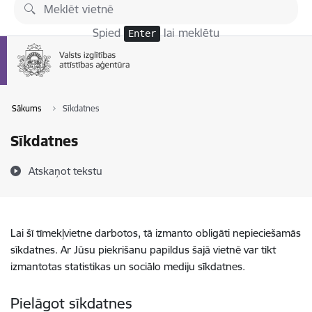
Pāriet uz lapas saturu
Spied
lai meklētu
Enter
Sākums
Sīkdatnes
Sīkdatnes
Atskaņot tekstu
Lai šī tīmekļvietne darbotos, tā izmanto obligāti nepieciešamās
sīkdatnes. Ar Jūsu piekrišanu papildus šajā vietnē var tikt
izmantotas statistikas un sociālo mediju sīkdatnes.
Pielāgot sīkdatnes