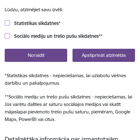
Lūdzu, atzīmējiet savu izvēli:
Statistikas sīkdatnes
*
Sociālo mediju un trešo pušu sīkdatnes
**
Noraidīt
Apstiprināt atzīmētās
*
Statistikas sīkdatnes - nepieciešamas, lai uzlabotu vietnes
darbību un pakalpojumus.
**
Sociālo mediju un trešo pušu sīkdatnes - nepieciešamas, lai
Jūs varētu dalīties ar saturu sociālajos medijos vai skatīt
mājaslapai pievienoto trešo pušu saturu, piemēram, Google
Maps, PowerBI vai citus.
Detalizētāka informācija par izmantotajām