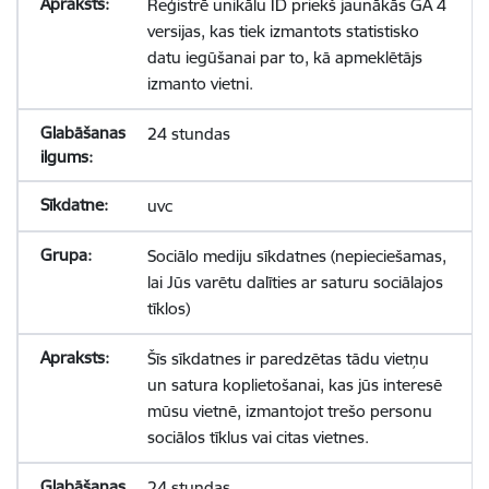
Reģistrē unikālu ID priekš jaunākās GA 4
versijas, kas tiek izmantots statistisko
datu iegūšanai par to, kā apmeklētājs
izmanto vietni.
24 stundas
uvc
Sociālo mediju sīkdatnes (nepieciešamas,
lai Jūs varētu dalīties ar saturu sociālajos
tīklos)
Šīs sīkdatnes ir paredzētas tādu vietņu
un satura koplietošanai, kas jūs interesē
mūsu vietnē, izmantojot trešo personu
sociālos tīklus vai citas vietnes.
24 stundas