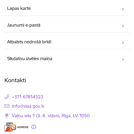
Lapas karte
Jaunumi e-pastā
Atbalsts nedrošā brīdī
Sīkdatņu izvēles maiņa
Kontakti
+371 67814322
E-pasts:
info@viaa.gov.lv
Vaļņu iela 1 (3.-6. stāvs), Rīga, LV-1050