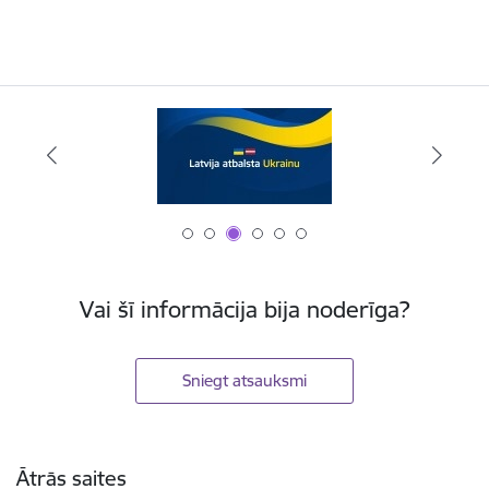
Vai šī informācija bija noderīga?
Sniegt atsauksmi
Kājene
Ātrās saites