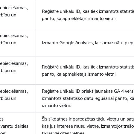
nepieciešamas,
Reģistrē unikālu ID, kas tiek izmantots statist
arbību un
par to, kā apmeklētājs izmanto vietni.
nepieciešamas,
arbību un
Izmanto Google Analytics, lai samazinātu piep
nepieciešamas,
Reģistrē unikālu ID, kas tiek izmantots statist
arbību un
par to, kā apmeklētājs izmanto vietni.
nepieciešamas,
Reģistrē unikālu ID priekš jaunākās GA 4 versij
arbību un
izmantots statistisko datu iegūšanai par to, k
izmanto vietni.
es
Šīs sīkdatnes ir paredzētas tādu vietņu un sat
varētu dalīties
kas jūs interesē mūsu vietnē, izmantojot treš
los)
tīklus vai citas vietnes.