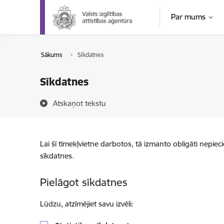
Pāriet uz lapas saturu
Par mums
Sākums
Sīkdatnes
Sīkdatnes
Atskaņot tekstu
Lai šī tīmekļvietne darbotos, tā izmanto obligāti nepiec
sīkdatnes.
Pielāgot sīkdatnes
Lūdzu, atzīmējiet savu izvēli: