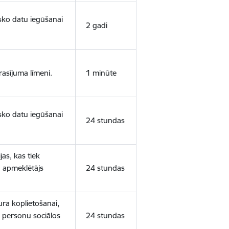
isko datu iegūšanai
2 gadi
rasījuma līmeni.
1 minūte
isko datu iegūšanai
24 stundas
as, kas tiek
ā apmeklētājs
24 stundas
ura koplietošanai,
o personu sociālos
24 stundas