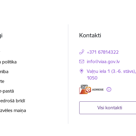
i
Kontakti
t
+371 67814322
E-pasts:
info@viaa.gov.lv
 politika
Vaļņu iela 1 (3.-6. stāvs)
mība
1050
te
e-pastā
nedrošā brīdī
Visi kontakti
izvēles maiņa