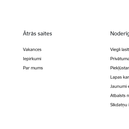
Kājene
Ātrās saites
Noderīg
Vakances
Viegli lasī
Iepirkumi
Privātuma
Par mums
Piekļūsta
Lapas kar
Jaunumi 
Atbalsts 
Sīkdatņu 