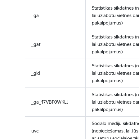
Statistikas sīkdatnes (
_ga
lai uzlabotu vietnes d
pakalpojumus)
Statistikas sīkdatnes (
_gat
lai uzlabotu vietnes d
pakalpojumus)
Statistikas sīkdatnes (
_gid
lai uzlabotu vietnes d
pakalpojumus)
Statistikas sīkdatnes (
_ga_17VBF0WKLJ
lai uzlabotu vietnes d
pakalpojumus)
Sociālo mediju sīkdatn
uvc
(nepieciešamas, lai Jūs 
ar saturu sociālajos tīk