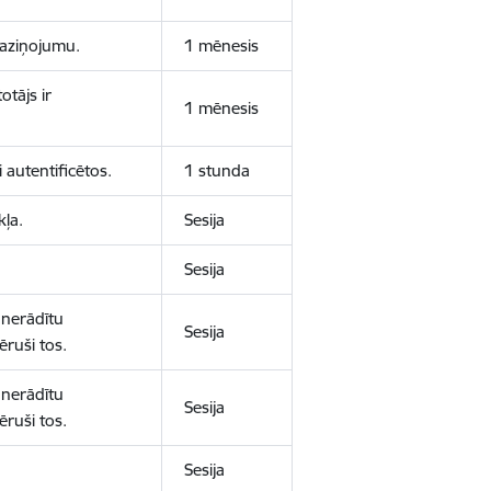
 paziņojumu.
1 mēnesis
otājs ir
1 mēnesis
 autentificētos.
1 stunda
kļa.
Sesija
Sesija
 nerādītu
Sesija
ēruši tos.
 nerādītu
Sesija
ēruši tos.
Sesija