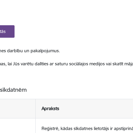
tās
ietnes darbību un pakalpojumus.
, lai Jūs varētu dalīties ar saturu sociālajos medijos vai skatīt mā
 sīkdatnēm
Apraksts
Reģistrē, kādas sīkdatnes lietotājs ir apstiprinā