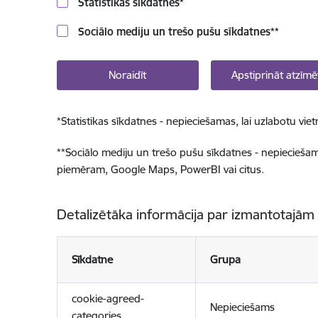
Statistikas sīkdatnes
*
Sociālo mediju un trešo pušu sīkdatnes
**
Noraidīt
Apstiprināt atzīmē
*
Statistikas sīkdatnes - nepieciešamas, lai uzlabotu v
**
Sociālo mediju un trešo pušu sīkdatnes - nepieciešamas
piemēram, Google Maps, PowerBI vai citus.
Detalizētāka informācija par izmantotajām
Sīkdatne
Grupa
cookie-agreed-
Nepieciešams
categories