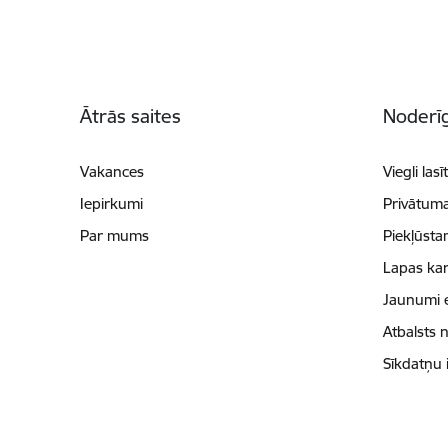
Kājene
Ātrās saites
Noderīg
Vakances
Viegli lasī
Iepirkumi
Privātuma
Par mums
Piekļūsta
Lapas kar
Jaunumi 
Atbalsts 
Sīkdatņu 