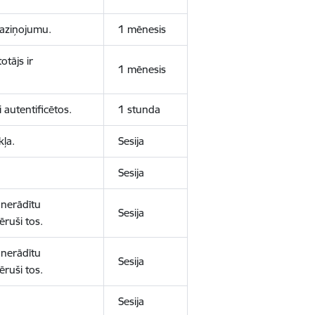
 paziņojumu.
1 mēnesis
otājs ir
1 mēnesis
 autentificētos.
1 stunda
kļa.
Sesija
Sesija
 nerādītu
Sesija
ēruši tos.
 nerādītu
Sesija
ēruši tos.
Sesija