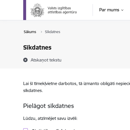
Pāriet uz lapas saturu
Par mums
Sākums
Sīkdatnes
Sīkdatnes
Atskaņot tekstu
Lai šī tīmekļvietne darbotos, tā izmanto obligāti nepiec
sīkdatnes.
Pielāgot sīkdatnes
Lūdzu, atzīmējiet savu izvēli: