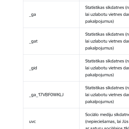
Statistikas sīkdatnes (
_ga
lai uzlabotu vietnes d
pakalpojumus)
Statistikas sīkdatnes (
_gat
lai uzlabotu vietnes d
pakalpojumus)
Statistikas sīkdatnes (
_gid
lai uzlabotu vietnes d
pakalpojumus)
Statistikas sīkdatnes (
_ga_17VBF0WKLJ
lai uzlabotu vietnes d
pakalpojumus)
Sociālo mediju sīkdatn
uvc
(nepieciešamas, lai Jūs 
ar saturu sociālajos tīk