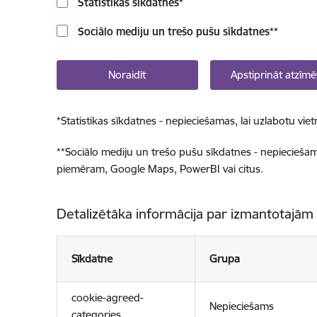
Statistikas sīkdatnes
*
Sociālo mediju un trešo pušu sīkdatnes
**
Noraidīt
Apstiprināt atzīmē
*
Statistikas sīkdatnes - nepieciešamas, lai uzlabotu v
**
Sociālo mediju un trešo pušu sīkdatnes - nepieciešamas
piemēram, Google Maps, PowerBI vai citus.
Detalizētāka informācija par izmantotajām
Sīkdatne
Grupa
cookie-agreed-
Nepieciešams
categories