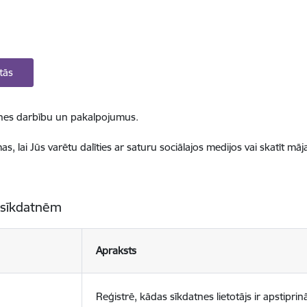
tās
ietnes darbību un pakalpojumus.
, lai Jūs varētu dalīties ar saturu sociālajos medijos vai skatīt mā
 sīkdatnēm
Apraksts
Reģistrē, kādas sīkdatnes lietotājs ir apstiprinā