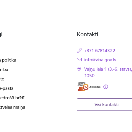
i
Kontakti
t
+371 67814322
E-pasts:
info@viaa.gov.lv
 politika
Vaļņu iela 1 (3.-6. stāvs)
mība
1050
te
e-pastā
nedrošā brīdī
Visi kontakti
izvēles maiņa