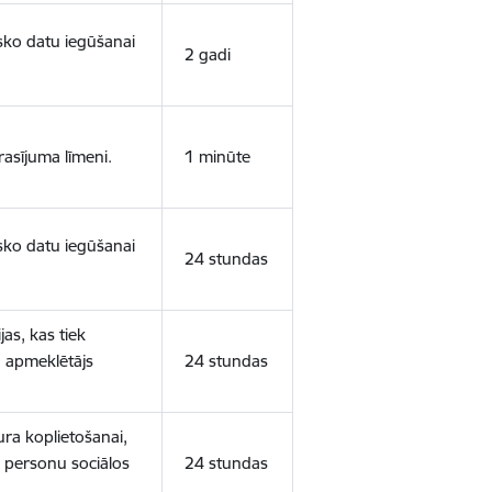
isko datu iegūšanai
2 gadi
rasījuma līmeni.
1 minūte
isko datu iegūšanai
24 stundas
as, kas tiek
ā apmeklētājs
24 stundas
ura koplietošanai,
o personu sociālos
24 stundas