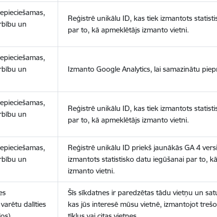
nepieciešamas,
Reģistrē unikālu ID, kas tiek izmantots statist
arbību un
par to, kā apmeklētājs izmanto vietni.
nepieciešamas,
arbību un
Izmanto Google Analytics, lai samazinātu piep
nepieciešamas,
Reģistrē unikālu ID, kas tiek izmantots statist
arbību un
par to, kā apmeklētājs izmanto vietni.
nepieciešamas,
Reģistrē unikālu ID priekš jaunākās GA 4 versij
arbību un
izmantots statistisko datu iegūšanai par to, k
izmanto vietni.
es
Šīs sīkdatnes ir paredzētas tādu vietņu un sat
varētu dalīties
kas jūs interesē mūsu vietnē, izmantojot treš
los)
tīklus vai citas vietnes.