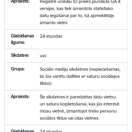
Reģistrē unikālu ID priekš jaunākās GA 4
versijas, kas tiek izmantots statistisko
datu iegūšanai par to, kā apmeklētājs
izmanto vietni.
24 stundas
uvc
Sociālo mediju sīkdatnes (nepieciešamas,
lai Jūs varētu dalīties ar saturu sociālajos
tīklos)
Šīs sīkdatnes ir paredzētas tādu vietņu
un satura koplietošanai, kas jūs interesē
mūsu vietnē, izmantojot trešo personu
sociālos tīklus vai citas vietnes.
24 stundas