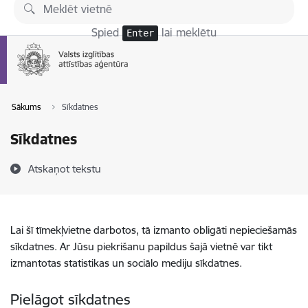
Pāriet uz lapas saturu
Spied
lai meklētu
Enter
Sākums
Sīkdatnes
Sīkdatnes
Atskaņot tekstu
Lai šī tīmekļvietne darbotos, tā izmanto obligāti nepieciešamās
sīkdatnes. Ar Jūsu piekrišanu papildus šajā vietnē var tikt
izmantotas statistikas un sociālo mediju sīkdatnes.
Pielāgot sīkdatnes