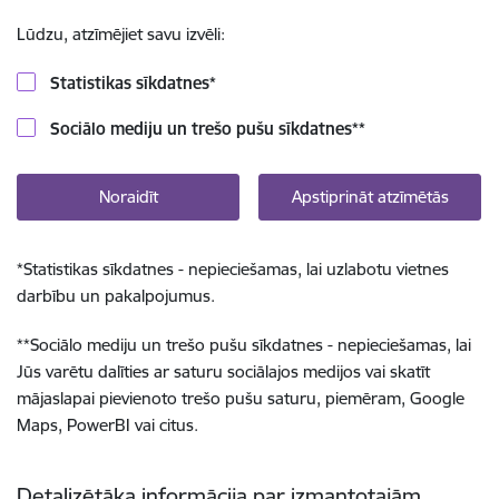
Lūdzu, atzīmējiet savu izvēli:
Statistikas sīkdatnes
*
Sociālo mediju un trešo pušu sīkdatnes
**
Noraidīt
Apstiprināt atzīmētās
*
Statistikas sīkdatnes - nepieciešamas, lai uzlabotu vietnes
darbību un pakalpojumus.
**
Sociālo mediju un trešo pušu sīkdatnes - nepieciešamas, lai
Jūs varētu dalīties ar saturu sociālajos medijos vai skatīt
mājaslapai pievienoto trešo pušu saturu, piemēram, Google
Maps, PowerBI vai citus.
Detalizētāka informācija par izmantotajām