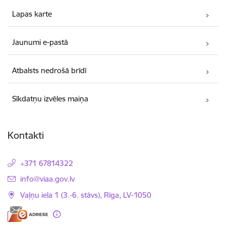
Lapas karte
Jaunumi e-pastā
Atbalsts nedrošā brīdī
Sīkdatņu izvēles maiņa
Kontakti
+371 67814322
E-pasts:
info@viaa.gov.lv
Vaļņu iela 1 (3.-6. stāvs), Rīga, LV-1050