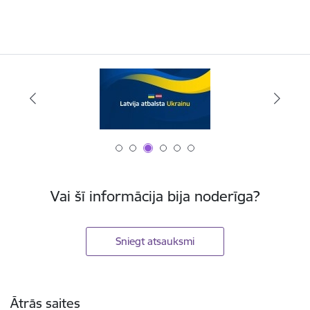
Vai šī informācija bija noderīga?
Sniegt atsauksmi
Kājene
Ātrās saites