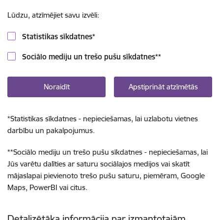
Lūdzu, atzīmējiet savu izvēli:
Statistikas sīkdatnes
*
Sociālo mediju un trešo pušu sīkdatnes
**
Noraidīt
Apstiprināt atzīmētās
*
Statistikas sīkdatnes - nepieciešamas, lai uzlabotu vietnes
darbību un pakalpojumus.
**
Sociālo mediju un trešo pušu sīkdatnes - nepieciešamas, lai
Jūs varētu dalīties ar saturu sociālajos medijos vai skatīt
mājaslapai pievienoto trešo pušu saturu, piemēram, Google
Maps, PowerBI vai citus.
Detalizētāka informācija par izmantotajām