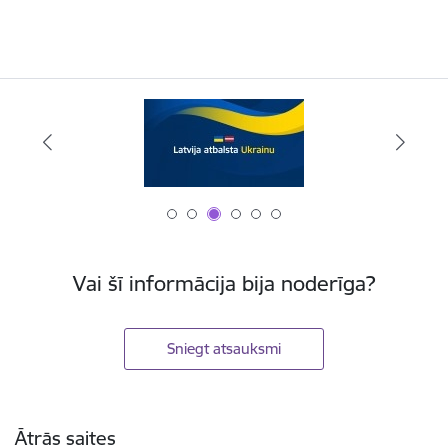
Vai šī informācija bija noderīga?
Sniegt atsauksmi
Kājene
Ātrās saites