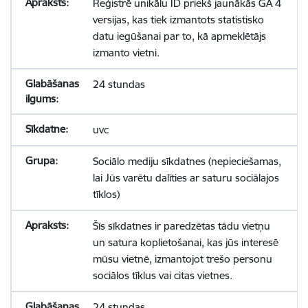
Reģistrē unikālu ID priekš jaunākās GA 4
versijas, kas tiek izmantots statistisko
datu iegūšanai par to, kā apmeklētājs
izmanto vietni.
24 stundas
uvc
Sociālo mediju sīkdatnes (nepieciešamas,
lai Jūs varētu dalīties ar saturu sociālajos
tīklos)
Šīs sīkdatnes ir paredzētas tādu vietņu
un satura koplietošanai, kas jūs interesē
mūsu vietnē, izmantojot trešo personu
sociālos tīklus vai citas vietnes.
24 stundas