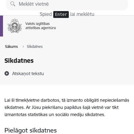
Pāriet uz lapas saturu
Spied
lai meklētu
Enter
Sākums
Sīkdatnes
Sīkdatnes
Atskaņot tekstu
Lai šī tīmekļvietne darbotos, tā izmanto obligāti nepieciešamās
sīkdatnes. Ar Jūsu piekrišanu papildus šajā vietnē var tikt
izmantotas statistikas un sociālo mediju sīkdatnes.
Pielāgot sīkdatnes