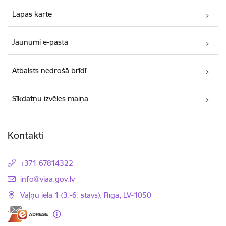
Lapas karte
Jaunumi e-pastā
Atbalsts nedrošā brīdī
Sīkdatņu izvēles maiņa
Kontakti
+371 67814322
E-pasts:
info@viaa.gov.lv
Vaļņu iela 1 (3.-6. stāvs), Rīga, LV-1050