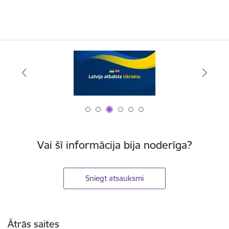
Vai šī informācija bija noderīga?
Sniegt atsauksmi
Kājene
Ātrās saites