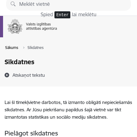
Pāriet uz lapas saturu
Spied
lai meklētu
Enter
Sākums
Sīkdatnes
Sīkdatnes
Atskaņot tekstu
Lai šī tīmekļvietne darbotos, tā izmanto obligāti nepieciešamās
sīkdatnes. Ar Jūsu piekrišanu papildus šajā vietnē var tikt
izmantotas statistikas un sociālo mediju sīkdatnes.
Pielāgot sīkdatnes