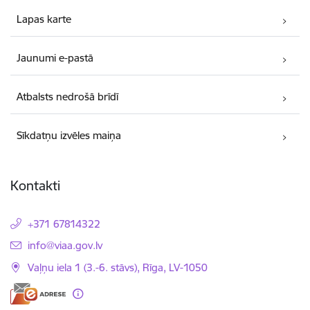
Lapas karte
Jaunumi e-pastā
Atbalsts nedrošā brīdī
Sīkdatņu izvēles maiņa
Kontakti
+371 67814322
E-pasts:
info@viaa.gov.lv
Vaļņu iela 1 (3.-6. stāvs), Rīga, LV-1050