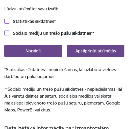
Lūdzu, atzīmējiet savu izvēli:
Statistikas sīkdatnes
*
Sociālo mediju un trešo pušu sīkdatnes
**
Noraidīt
Apstiprināt atzīmētās
*
Statistikas sīkdatnes - nepieciešamas, lai uzlabotu vietnes
darbību un pakalpojumus.
**
Sociālo mediju un trešo pušu sīkdatnes - nepieciešamas, lai
Jūs varētu dalīties ar saturu sociālajos medijos vai skatīt
mājaslapai pievienoto trešo pušu saturu, piemēram, Google
Maps, PowerBI vai citus.
Detalizētāka informācija par izmantotajām