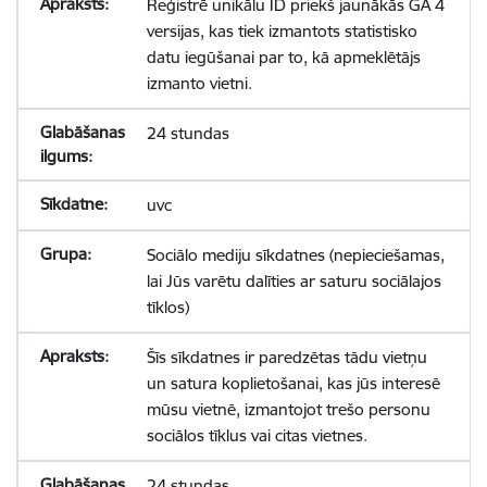
Reģistrē unikālu ID priekš jaunākās GA 4
versijas, kas tiek izmantots statistisko
datu iegūšanai par to, kā apmeklētājs
izmanto vietni.
24 stundas
uvc
Sociālo mediju sīkdatnes (nepieciešamas,
lai Jūs varētu dalīties ar saturu sociālajos
tīklos)
Šīs sīkdatnes ir paredzētas tādu vietņu
un satura koplietošanai, kas jūs interesē
mūsu vietnē, izmantojot trešo personu
sociālos tīklus vai citas vietnes.
24 stundas