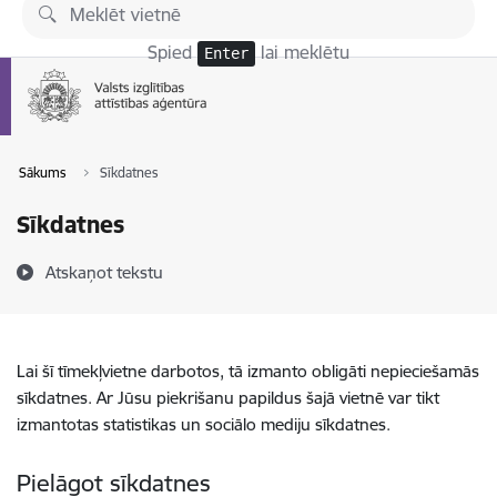
Pāriet uz lapas saturu
Spied
lai meklētu
Enter
Sākums
Sīkdatnes
Sīkdatnes
Atskaņot tekstu
Lai šī tīmekļvietne darbotos, tā izmanto obligāti nepieciešamās
sīkdatnes. Ar Jūsu piekrišanu papildus šajā vietnē var tikt
izmantotas statistikas un sociālo mediju sīkdatnes.
Pielāgot sīkdatnes