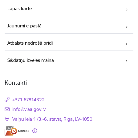
Lapas karte
Jaunumi e-pastā
Atbalsts nedrošā brīdī
Sīkdatņu izvēles maiņa
Kontakti
+371 67814322
E-pasts:
info@viaa.gov.lv
Vaļņu iela 1 (3.-6. stāvs), Rīga, LV-1050