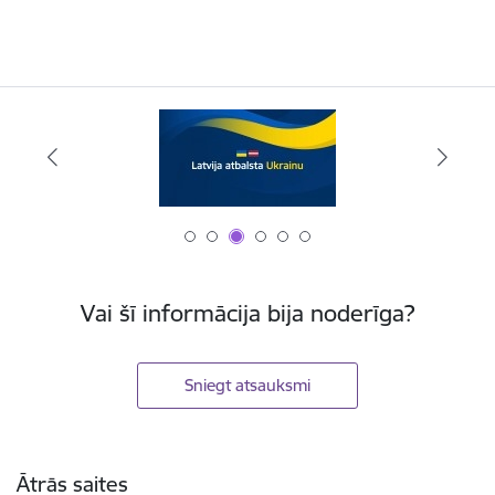
Vai šī informācija bija noderīga?
Sniegt atsauksmi
Kājene
Ātrās saites