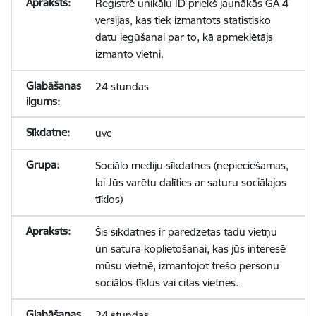
Reģistrē unikālu ID priekš jaunākās GA 4
versijas, kas tiek izmantots statistisko
datu iegūšanai par to, kā apmeklētājs
izmanto vietni.
24 stundas
uvc
Sociālo mediju sīkdatnes (nepieciešamas,
lai Jūs varētu dalīties ar saturu sociālajos
tīklos)
Šīs sīkdatnes ir paredzētas tādu vietņu
un satura koplietošanai, kas jūs interesē
mūsu vietnē, izmantojot trešo personu
sociālos tīklus vai citas vietnes.
24 stundas