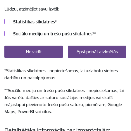
Lūdzu, atzīmējiet savu izvēli:
Statistikas sīkdatnes
*
Sociālo mediju un trešo pušu sīkdatnes
**
Noraidīt
Apstiprināt atzīmētās
*
Statistikas sīkdatnes - nepieciešamas, lai uzlabotu vietnes
darbību un pakalpojumus.
**
Sociālo mediju un trešo pušu sīkdatnes - nepieciešamas, lai
Jūs varētu dalīties ar saturu sociālajos medijos vai skatīt
mājaslapai pievienoto trešo pušu saturu, piemēram, Google
Maps, PowerBI vai citus.
Detalizētāka informācija par izmantotajām