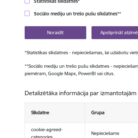
Statistikas sīkdatnes
*
Sociālo mediju un trešo pušu sīkdatnes
**
Noraidīt
Apstiprināt atzīmē
*
Statistikas sīkdatnes - nepieciešamas, lai uzlabotu v
**
Sociālo mediju un trešo pušu sīkdatnes - nepieciešamas
piemēram, Google Maps, PowerBI vai citus.
Detalizētāka informācija par izmantotajām
Sīkdatne
Grupa
cookie-agreed-
Nepieciešams
categories