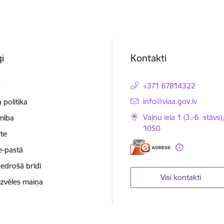
i
Kontakti
t
+371 67814322
E-pasts:
info@viaa.gov.lv
 politika
Vaļņu iela 1 (3.-6. stāvs)
mība
1050
te
e-pastā
nedrošā brīdī
Visi kontakti
izvēles maiņa