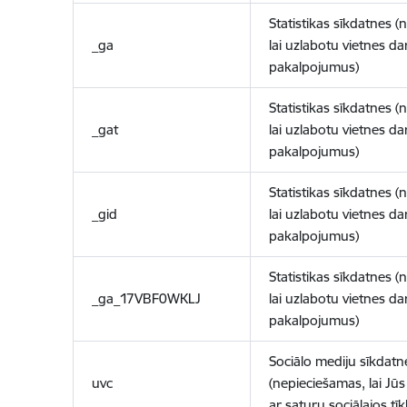
Statistikas sīkdatnes (
_ga
lai uzlabotu vietnes d
pakalpojumus)
Statistikas sīkdatnes (
_gat
lai uzlabotu vietnes d
pakalpojumus)
Statistikas sīkdatnes (
_gid
lai uzlabotu vietnes d
pakalpojumus)
Statistikas sīkdatnes (
_ga_17VBF0WKLJ
lai uzlabotu vietnes d
pakalpojumus)
Sociālo mediju sīkdatn
uvc
(nepieciešamas, lai Jūs 
ar saturu sociālajos tīk