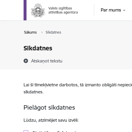
Pāriet uz lapas saturu
Par mums
Sākums
Sīkdatnes
Sīkdatnes
Atskaņot tekstu
Lai šī tīmekļvietne darbotos, tā izmanto obligāti nepiec
sīkdatnes.
Pielāgot sīkdatnes
Lūdzu, atzīmējiet savu izvēli: