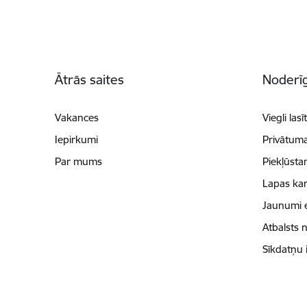
Kājene
Ātrās saites
Noderīg
Vakances
Viegli lasī
Iepirkumi
Privātuma
Par mums
Piekļūsta
Lapas kar
Jaunumi 
Atbalsts 
Sīkdatņu 