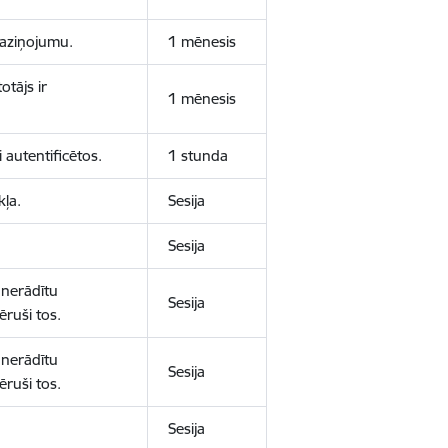
 paziņojumu.
1 mēnesis
otājs ir
1 mēnesis
 autentificētos.
1 stunda
kļa.
Sesija
Sesija
 nerādītu
Sesija
ēruši tos.
 nerādītu
Sesija
ēruši tos.
Sesija