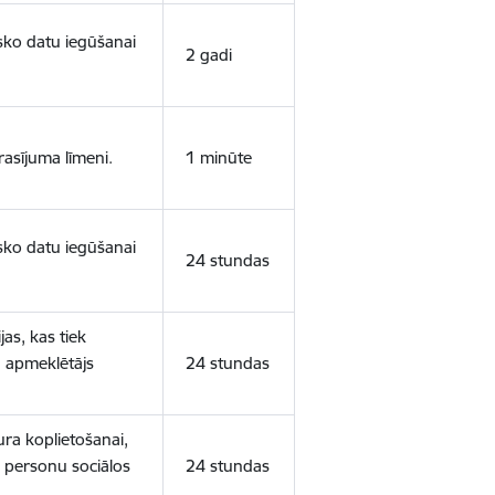
isko datu iegūšanai
2 gadi
rasījuma līmeni.
1 minūte
isko datu iegūšanai
24 stundas
as, kas tiek
ā apmeklētājs
24 stundas
ura koplietošanai,
o personu sociālos
24 stundas