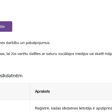
tās
ietnes darbību un pakalpojumus.
, lai Jūs varētu dalīties ar saturu sociālajos medijos vai skatīt mā
 sīkdatnēm
Apraksts
Reģistrē, kādas sīkdatnes lietotājs ir apstiprinā