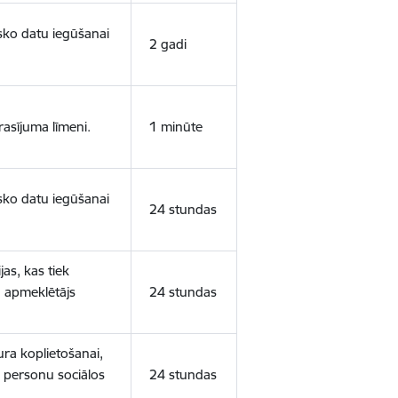
isko datu iegūšanai
2 gadi
rasījuma līmeni.
1 minūte
isko datu iegūšanai
24 stundas
as, kas tiek
ā apmeklētājs
24 stundas
ura koplietošanai,
o personu sociālos
24 stundas