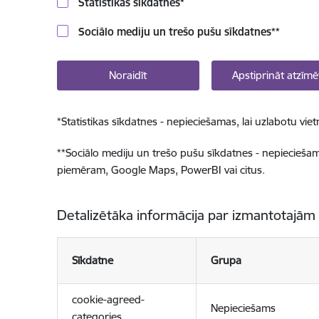
Statistikas sīkdatnes
*
Sociālo mediju un trešo pušu sīkdatnes
**
Noraidīt
Apstiprināt atzīmē
*
Statistikas sīkdatnes - nepieciešamas, lai uzlabotu v
**
Sociālo mediju un trešo pušu sīkdatnes - nepieciešamas
piemēram, Google Maps, PowerBI vai citus.
Detalizētāka informācija par izmantotajām
Sīkdatne
Grupa
cookie-agreed-
Nepieciešams
categories