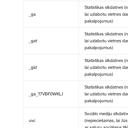
Statistikas sīkdatnes (
_ga
lai uzlabotu vietnes d
pakalpojumus)
Statistikas sīkdatnes (
_gat
lai uzlabotu vietnes d
pakalpojumus)
Statistikas sīkdatnes (
_gid
lai uzlabotu vietnes d
pakalpojumus)
Statistikas sīkdatnes (
_ga_17VBF0WKLJ
lai uzlabotu vietnes d
pakalpojumus)
Sociālo mediju sīkdatn
uvc
(nepieciešamas, lai Jūs 
ar saturu sociālajos tīk