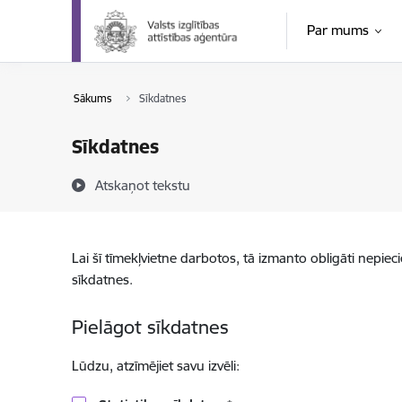
Pāriet uz lapas saturu
Par mums
Sākums
Sīkdatnes
Sīkdatnes
Atskaņot tekstu
Lai šī tīmekļvietne darbotos, tā izmanto obligāti nepiec
sīkdatnes.
Pielāgot sīkdatnes
Lūdzu, atzīmējiet savu izvēli: