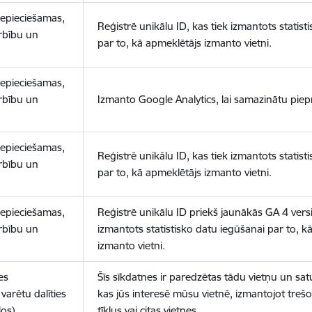
nepieciešamas,
Reģistrē unikālu ID, kas tiek izmantots statist
arbību un
par to, kā apmeklētājs izmanto vietni.
nepieciešamas,
arbību un
Izmanto Google Analytics, lai samazinātu piep
nepieciešamas,
Reģistrē unikālu ID, kas tiek izmantots statist
arbību un
par to, kā apmeklētājs izmanto vietni.
nepieciešamas,
Reģistrē unikālu ID priekš jaunākās GA 4 versij
arbību un
izmantots statistisko datu iegūšanai par to, k
izmanto vietni.
es
Šīs sīkdatnes ir paredzētas tādu vietņu un sat
varētu dalīties
kas jūs interesē mūsu vietnē, izmantojot treš
los)
tīklus vai citas vietnes.