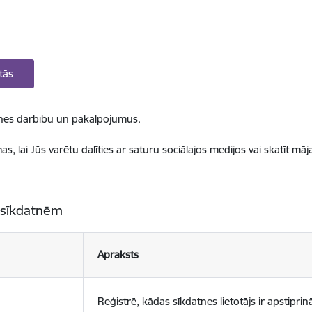
tās
ietnes darbību un pakalpojumus.
, lai Jūs varētu dalīties ar saturu sociālajos medijos vai skatīt mā
 sīkdatnēm
Apraksts
Reģistrē, kādas sīkdatnes lietotājs ir apstiprinā