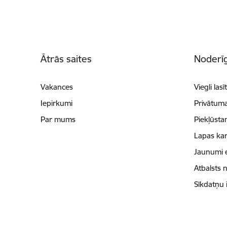
Kājene
Ātrās saites
Noderīg
Vakances
Viegli lasī
Iepirkumi
Privātuma
Par mums
Piekļūsta
Lapas kar
Jaunumi 
Atbalsts 
Sīkdatņu 