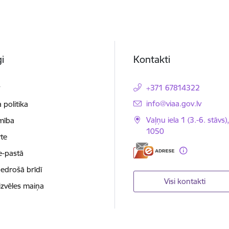
i
Kontakti
t
+371 67814322
E-pasts:
info@viaa.gov.lv
 politika
Vaļņu iela 1 (3.-6. stāvs)
mība
1050
te
e-pastā
nedrošā brīdī
Visi kontakti
izvēles maiņa