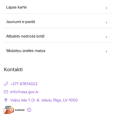
Lapas karte
Jaunumi e-pastā
Atbalsts nedrošā brīdī
Sīkdatņu izvēles maiņa
Kontakti
+371 67814322
E-pasts:
info@viaa.gov.lv
Vaļņu iela 1 (3.-6. stāvs), Rīga, LV-1050