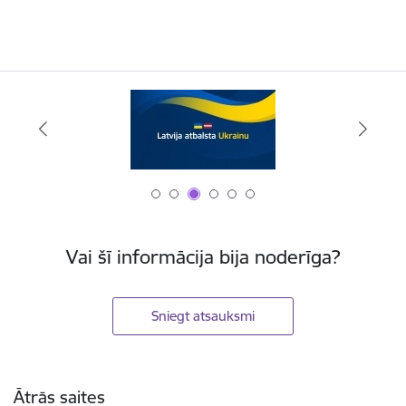
Vai šī informācija bija noderīga?
Sniegt atsauksmi
Kājene
Ātrās saites