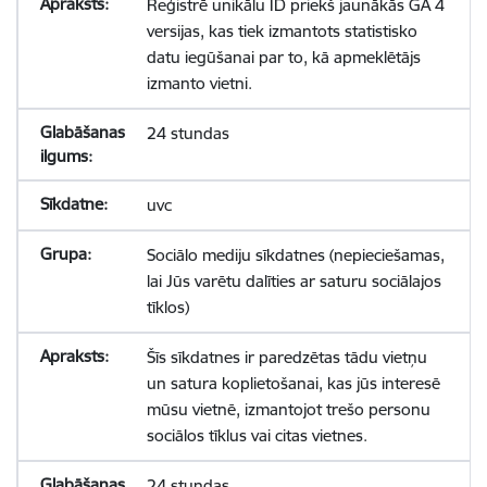
Reģistrē unikālu ID priekš jaunākās GA 4
versijas, kas tiek izmantots statistisko
datu iegūšanai par to, kā apmeklētājs
izmanto vietni.
24 stundas
uvc
Sociālo mediju sīkdatnes (nepieciešamas,
lai Jūs varētu dalīties ar saturu sociālajos
tīklos)
Šīs sīkdatnes ir paredzētas tādu vietņu
un satura koplietošanai, kas jūs interesē
mūsu vietnē, izmantojot trešo personu
sociālos tīklus vai citas vietnes.
24 stundas