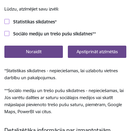
Lūdzu, atzīmējiet savu izvēli:
Statistikas sīkdatnes
*
Sociālo mediju un trešo pušu sīkdatnes
**
Noraidīt
Apstiprināt atzīmētās
*
Statistikas sīkdatnes - nepieciešamas, lai uzlabotu vietnes
darbību un pakalpojumus.
**
Sociālo mediju un trešo pušu sīkdatnes - nepieciešamas, lai
Jūs varētu dalīties ar saturu sociālajos medijos vai skatīt
mājaslapai pievienoto trešo pušu saturu, piemēram, Google
Maps, PowerBI vai citus.
Detalizētāka informācija par izmantotajām