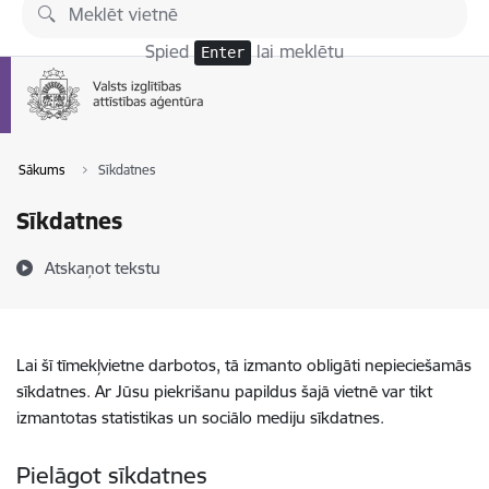
Pāriet uz lapas saturu
Spied
lai meklētu
Enter
Sākums
Sīkdatnes
Sīkdatnes
Atskaņot tekstu
Lai šī tīmekļvietne darbotos, tā izmanto obligāti nepieciešamās
sīkdatnes. Ar Jūsu piekrišanu papildus šajā vietnē var tikt
izmantotas statistikas un sociālo mediju sīkdatnes.
Pielāgot sīkdatnes