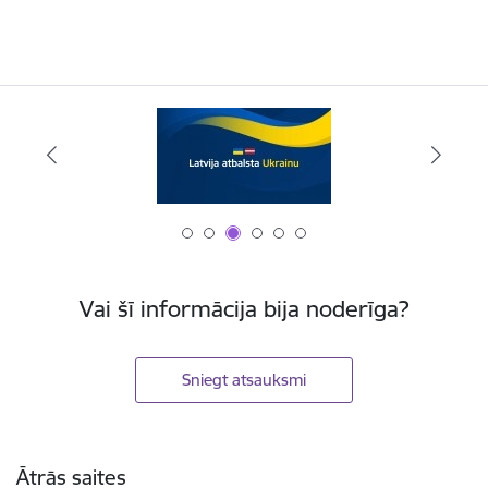
Vai šī informācija bija noderīga?
Sniegt atsauksmi
Kājene
Ātrās saites