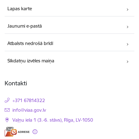
Lapas karte
Jaunumi e-pastā
Atbalsts nedrošā brīdī
Sīkdatņu izvēles maiņa
Kontakti
+371 67814322
E-pasts:
info@viaa.gov.lv
Vaļņu iela 1 (3.-6. stāvs), Rīga, LV-1050