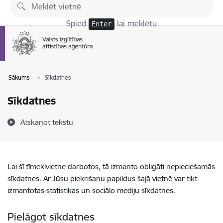
Pāriet uz lapas saturu
Spied
lai meklētu
Enter
Sākums
Sīkdatnes
Sīkdatnes
Atskaņot tekstu
Lai šī tīmekļvietne darbotos, tā izmanto obligāti nepieciešamās
sīkdatnes. Ar Jūsu piekrišanu papildus šajā vietnē var tikt
izmantotas statistikas un sociālo mediju sīkdatnes.
Pielāgot sīkdatnes