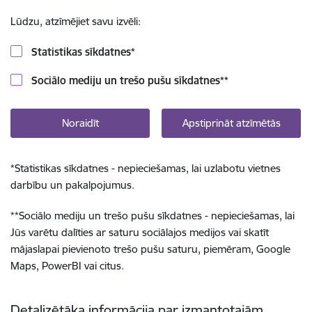
Lūdzu, atzīmējiet savu izvēli:
Statistikas sīkdatnes
*
Sociālo mediju un trešo pušu sīkdatnes
**
Noraidīt
Apstiprināt atzīmētās
*
Statistikas sīkdatnes - nepieciešamas, lai uzlabotu vietnes
darbību un pakalpojumus.
**
Sociālo mediju un trešo pušu sīkdatnes - nepieciešamas, lai
Jūs varētu dalīties ar saturu sociālajos medijos vai skatīt
mājaslapai pievienoto trešo pušu saturu, piemēram, Google
Maps, PowerBI vai citus.
Detalizētāka informācija par izmantotajām