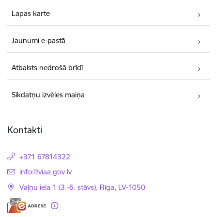
Lapas karte
Jaunumi e-pastā
Atbalsts nedrošā brīdī
Sīkdatņu izvēles maiņa
Kontakti
+371 67814322
E-pasts:
info@viaa.gov.lv
Vaļņu iela 1 (3.-6. stāvs), Rīga, LV-1050