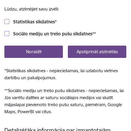
Lūdzu, atzīmējiet savu izvēli:
Statistikas sīkdatnes
*
Sociālo mediju un trešo pušu sīkdatnes
**
Noraidīt
Apstiprināt atzīmētās
*
Statistikas sīkdatnes - nepieciešamas, lai uzlabotu vietnes
darbību un pakalpojumus.
**
Sociālo mediju un trešo pušu sīkdatnes - nepieciešamas, lai
Jūs varētu dalīties ar saturu sociālajos medijos vai skatīt
mājaslapai pievienoto trešo pušu saturu, piemēram, Google
Maps, PowerBI vai citus.
Detalizētāka informācija par izmantotajām