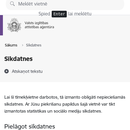
Pāriet uz lapas saturu
Spied
lai meklētu
Enter
Sākums
Sīkdatnes
Sīkdatnes
Atskaņot tekstu
Lai šī tīmekļvietne darbotos, tā izmanto obligāti nepieciešamās
sīkdatnes. Ar Jūsu piekrišanu papildus šajā vietnē var tikt
izmantotas statistikas un sociālo mediju sīkdatnes.
Pielāgot sīkdatnes