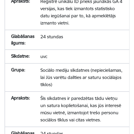
Reģistrē unikālu ID priekš jaunākās GA 4
versijas, kas tiek izmantots statistisko
datu iegūšanai par to, kā apmeklētājs
izmanto vietni.
24 stundas
uvc
Sociālo mediju sīkdatnes (nepieciešamas,
lai Jūs varētu dalīties ar saturu sociālajos
tīklos)
Šīs sīkdatnes ir paredzētas tādu vietņu
un satura koplietošanai, kas jūs interesē
mūsu vietnē, izmantojot trešo personu
sociālos tīklus vai citas vietnes.
24 stundas