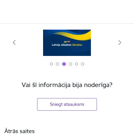
Vai šī informācija bija noderīga?
Sniegt atsauksmi
Kājene
Ātrās saites