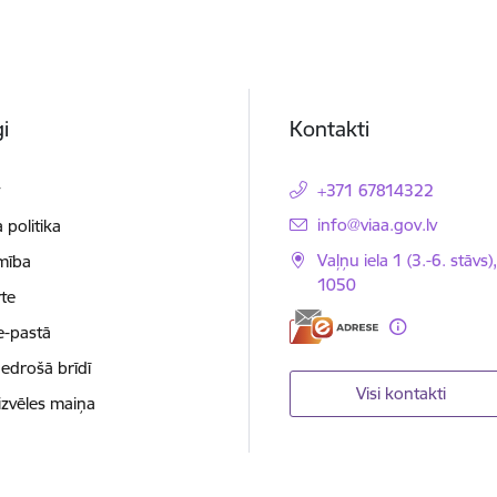
i
Kontakti
t
+371 67814322
E-pasts:
info@viaa.gov.lv
 politika
Vaļņu iela 1 (3.-6. stāvs)
mība
1050
te
e-pastā
nedrošā brīdī
Visi kontakti
izvēles maiņa