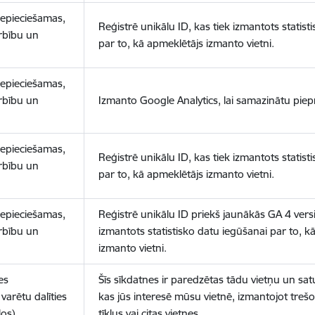
nepieciešamas,
Reģistrē unikālu ID, kas tiek izmantots statist
arbību un
par to, kā apmeklētājs izmanto vietni.
nepieciešamas,
arbību un
Izmanto Google Analytics, lai samazinātu piep
nepieciešamas,
Reģistrē unikālu ID, kas tiek izmantots statist
arbību un
par to, kā apmeklētājs izmanto vietni.
nepieciešamas,
Reģistrē unikālu ID priekš jaunākās GA 4 versij
arbību un
izmantots statistisko datu iegūšanai par to, k
izmanto vietni.
es
Šīs sīkdatnes ir paredzētas tādu vietņu un sat
varētu dalīties
kas jūs interesē mūsu vietnē, izmantojot treš
los)
tīklus vai citas vietnes.