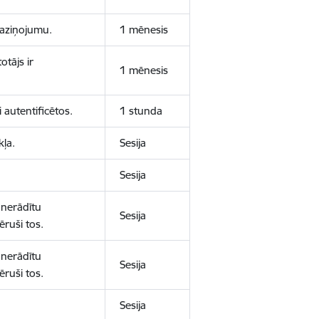
 paziņojumu.
1 mēnesis
otājs ir
1 mēnesis
 autentificētos.
1 stunda
kļa.
Sesija
Sesija
 nerādītu
Sesija
ēruši tos.
 nerādītu
Sesija
ēruši tos.
Sesija