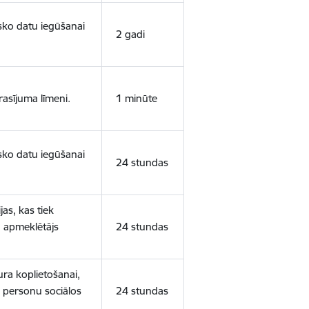
isko datu iegūšanai
2 gadi
rasījuma līmeni.
1 minūte
isko datu iegūšanai
24 stundas
as, kas tiek
ā apmeklētājs
24 stundas
ura koplietošanai,
o personu sociālos
24 stundas