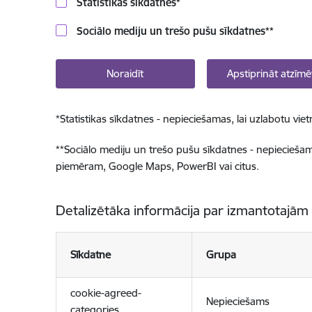
Statistikas sīkdatnes
*
Sociālo mediju un trešo pušu sīkdatnes
**
Noraidīt
Apstiprināt atzīmē
*
Statistikas sīkdatnes - nepieciešamas, lai uzlabotu v
**
Sociālo mediju un trešo pušu sīkdatnes - nepieciešamas
piemēram, Google Maps, PowerBI vai citus.
Detalizētāka informācija par izmantotajām
Sīkdatne
Grupa
cookie-agreed-
Nepieciešams
categories