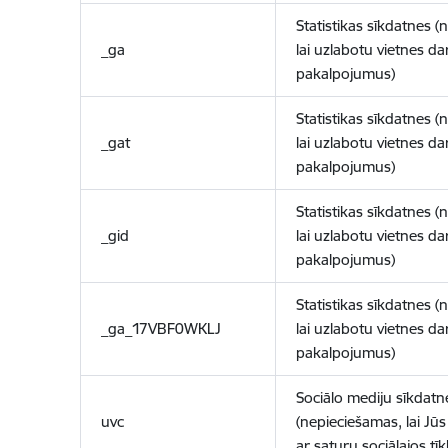
Statistikas sīkdatnes (
_ga
lai uzlabotu vietnes d
pakalpojumus)
Statistikas sīkdatnes (
_gat
lai uzlabotu vietnes d
pakalpojumus)
Statistikas sīkdatnes (
_gid
lai uzlabotu vietnes d
pakalpojumus)
Statistikas sīkdatnes (
_ga_17VBF0WKLJ
lai uzlabotu vietnes d
pakalpojumus)
Sociālo mediju sīkdatn
uvc
(nepieciešamas, lai Jūs 
ar saturu sociālajos tīk