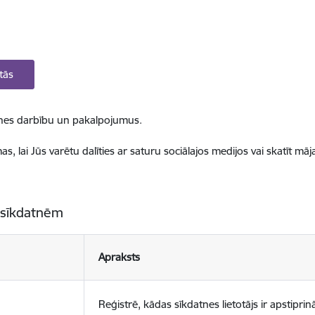
tās
ietnes darbību un pakalpojumus.
, lai Jūs varētu dalīties ar saturu sociālajos medijos vai skatīt mā
 sīkdatnēm
Apraksts
Reģistrē, kādas sīkdatnes lietotājs ir apstiprinā