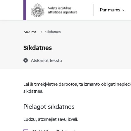
Pāriet uz lapas saturu
Par mums
Sākums
Sīkdatnes
Sīkdatnes
Atskaņot tekstu
Lai šī tīmekļvietne darbotos, tā izmanto obligāti nepiec
sīkdatnes.
Pielāgot sīkdatnes
Lūdzu, atzīmējiet savu izvēli: