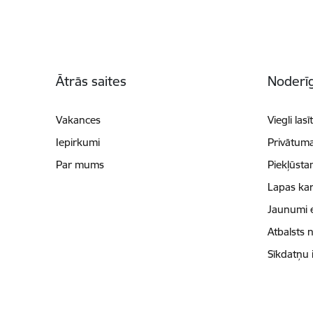
Kājene
Ātrās saites
Noderīg
Vakances
Viegli lasī
Iepirkumi
Privātuma
Par mums
Piekļūsta
Lapas kar
Jaunumi 
Atbalsts 
Sīkdatņu 