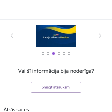
Vai šī informācija bija noderīga?
Sniegt atsauksmi
Kājene
Ātrās saites