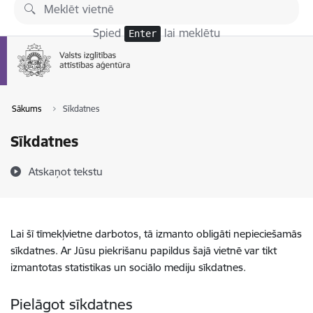
Pāriet uz lapas saturu
Spied
lai meklētu
Enter
Sākums
Sīkdatnes
Sīkdatnes
Atskaņot tekstu
Lai šī tīmekļvietne darbotos, tā izmanto obligāti nepieciešamās
sīkdatnes. Ar Jūsu piekrišanu papildus šajā vietnē var tikt
izmantotas statistikas un sociālo mediju sīkdatnes.
Pielāgot sīkdatnes