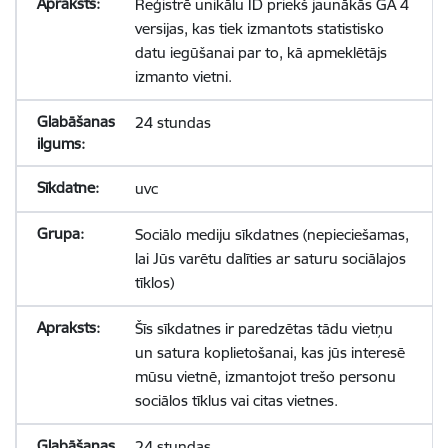
Reģistrē unikālu ID priekš jaunākās GA 4
versijas, kas tiek izmantots statistisko
datu iegūšanai par to, kā apmeklētājs
izmanto vietni.
24 stundas
uvc
Sociālo mediju sīkdatnes (nepieciešamas,
lai Jūs varētu dalīties ar saturu sociālajos
tīklos)
Šīs sīkdatnes ir paredzētas tādu vietņu
un satura koplietošanai, kas jūs interesē
mūsu vietnē, izmantojot trešo personu
sociālos tīklus vai citas vietnes.
24 stundas