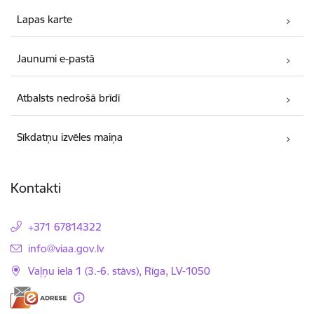
Lapas karte
Jaunumi e-pastā
Atbalsts nedrošā brīdī
Sīkdatņu izvēles maiņa
Kontakti
+371 67814322
E-pasts:
info@viaa.gov.lv
Vaļņu iela 1 (3.-6. stāvs), Rīga, LV-1050