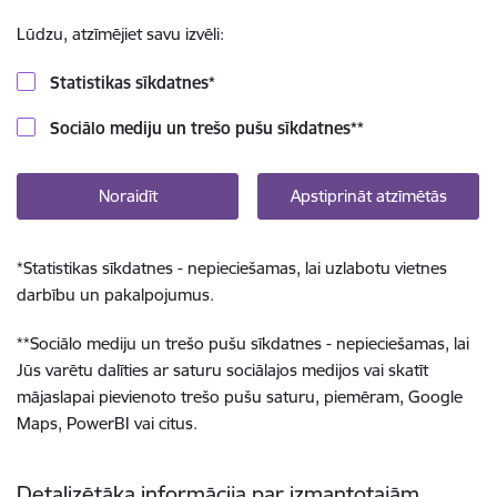
Lūdzu, atzīmējiet savu izvēli:
Statistikas sīkdatnes
*
Sociālo mediju un trešo pušu sīkdatnes
**
Noraidīt
Apstiprināt atzīmētās
*
Statistikas sīkdatnes - nepieciešamas, lai uzlabotu vietnes
darbību un pakalpojumus.
**
Sociālo mediju un trešo pušu sīkdatnes - nepieciešamas, lai
Jūs varētu dalīties ar saturu sociālajos medijos vai skatīt
mājaslapai pievienoto trešo pušu saturu, piemēram, Google
Maps, PowerBI vai citus.
Detalizētāka informācija par izmantotajām