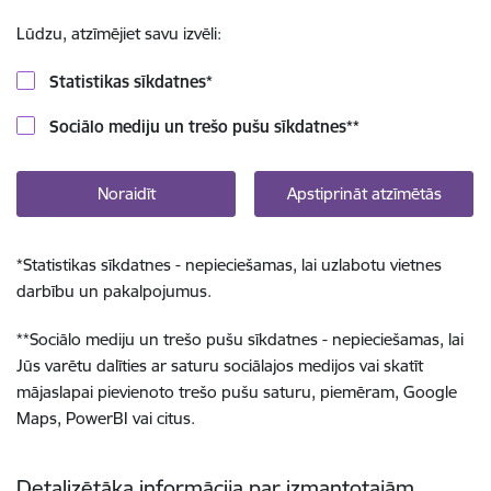
Lūdzu, atzīmējiet savu izvēli:
Statistikas sīkdatnes
*
Sociālo mediju un trešo pušu sīkdatnes
**
Noraidīt
Apstiprināt atzīmētās
*
Statistikas sīkdatnes - nepieciešamas, lai uzlabotu vietnes
darbību un pakalpojumus.
**
Sociālo mediju un trešo pušu sīkdatnes - nepieciešamas, lai
Jūs varētu dalīties ar saturu sociālajos medijos vai skatīt
mājaslapai pievienoto trešo pušu saturu, piemēram, Google
Maps, PowerBI vai citus.
Detalizētāka informācija par izmantotajām