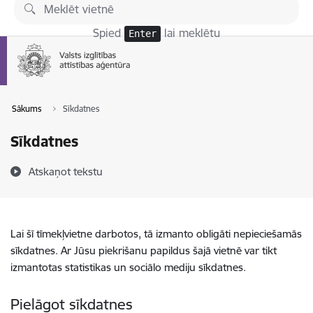
Pāriet uz lapas saturu
Spied
lai meklētu
Enter
Sākums
Sīkdatnes
Sīkdatnes
Atskaņot tekstu
Lai šī tīmekļvietne darbotos, tā izmanto obligāti nepieciešamās
sīkdatnes. Ar Jūsu piekrišanu papildus šajā vietnē var tikt
izmantotas statistikas un sociālo mediju sīkdatnes.
Pielāgot sīkdatnes