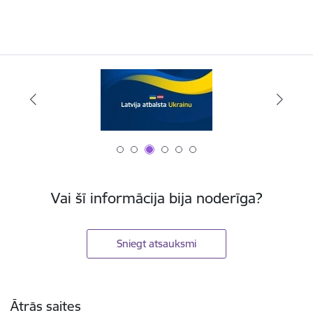
Vai šī informācija bija noderīga?
Sniegt atsauksmi
Kājene
Ātrās saites