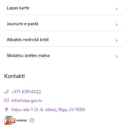
Lapas karte
Jaunumi e-pastā
Atbalsts nedrošā brīdī
Sīkdatņu izvēles maiņa
Kontakti
+371 67814322
E-pasts:
info@viaa.gov.lv
Vaļņu iela 1 (3.-6. stāvs), Rīga, LV-1050