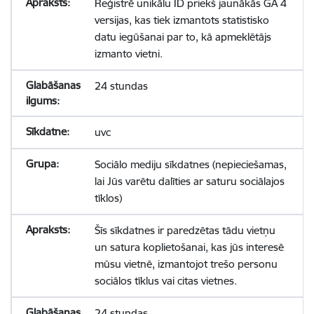
Reģistrē unikālu ID priekš jaunākās GA 4
versijas, kas tiek izmantots statistisko
datu iegūšanai par to, kā apmeklētājs
izmanto vietni.
24 stundas
uvc
Sociālo mediju sīkdatnes (nepieciešamas,
lai Jūs varētu dalīties ar saturu sociālajos
tīklos)
Šīs sīkdatnes ir paredzētas tādu vietņu
un satura koplietošanai, kas jūs interesē
mūsu vietnē, izmantojot trešo personu
sociālos tīklus vai citas vietnes.
24 stundas