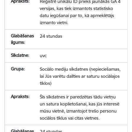
Reģistrē unikālu ID priekš jaunākās GA 4
versijas, kas tiek izmantots statistisko
datu iegūšanai par to, kā apmeklētājs
izmanto vietni.
24 stundas
uvc
Sociālo mediju sīkdatnes (nepieciešamas,
lai Jūs varētu dalīties ar saturu sociālajos
tīklos)
Šīs sīkdatnes ir paredzētas tādu vietņu
un satura koplietošanai, kas jūs interesē
mūsu vietnē, izmantojot trešo personu
sociālos tīklus vai citas vietnes.
24 stundas