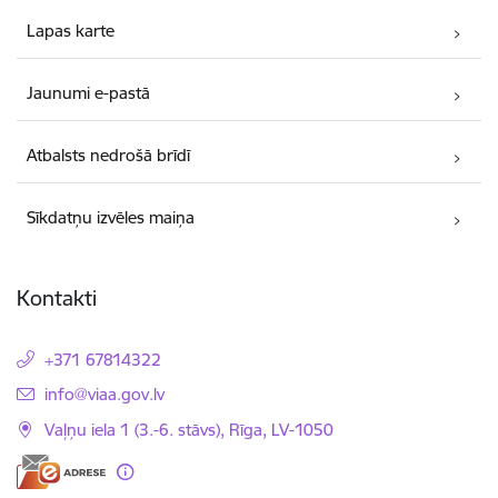
Lapas karte
Jaunumi e-pastā
Atbalsts nedrošā brīdī
Sīkdatņu izvēles maiņa
Kontakti
+371 67814322
E-pasts:
info@viaa.gov.lv
Vaļņu iela 1 (3.-6. stāvs), Rīga, LV-1050