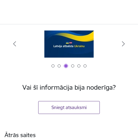
Vai šī informācija bija noderīga?
Sniegt atsauksmi
Kājene
Ātrās saites