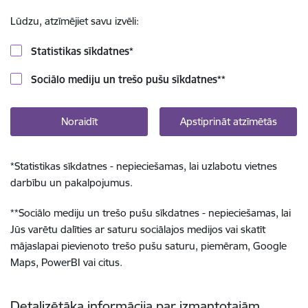
Lūdzu, atzīmējiet savu izvēli:
Statistikas sīkdatnes
*
Sociālo mediju un trešo pušu sīkdatnes
**
Noraidīt
Apstiprināt atzīmētās
*
Statistikas sīkdatnes - nepieciešamas, lai uzlabotu vietnes
darbību un pakalpojumus.
**
Sociālo mediju un trešo pušu sīkdatnes - nepieciešamas, lai
Jūs varētu dalīties ar saturu sociālajos medijos vai skatīt
mājaslapai pievienoto trešo pušu saturu, piemēram, Google
Maps, PowerBI vai citus.
Detalizētāka informācija par izmantotajām