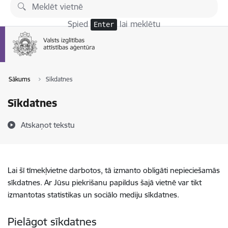
Pāriet uz lapas saturu
Spied
lai meklētu
Enter
Sākums
Sīkdatnes
Sīkdatnes
Atskaņot tekstu
Lai šī tīmekļvietne darbotos, tā izmanto obligāti nepieciešamās
sīkdatnes. Ar Jūsu piekrišanu papildus šajā vietnē var tikt
izmantotas statistikas un sociālo mediju sīkdatnes.
Pielāgot sīkdatnes