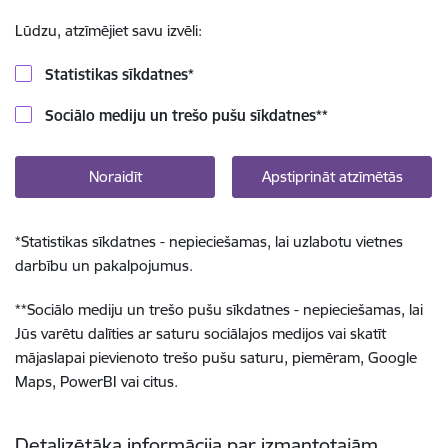
Lūdzu, atzīmējiet savu izvēli:
Statistikas sīkdatnes
*
Sociālo mediju un trešo pušu sīkdatnes
**
Noraidīt
Apstiprināt atzīmētās
*
Statistikas sīkdatnes - nepieciešamas, lai uzlabotu vietnes
darbību un pakalpojumus.
**
Sociālo mediju un trešo pušu sīkdatnes - nepieciešamas, lai
Jūs varētu dalīties ar saturu sociālajos medijos vai skatīt
mājaslapai pievienoto trešo pušu saturu, piemēram, Google
Maps, PowerBI vai citus.
Detalizētāka informācija par izmantotajām