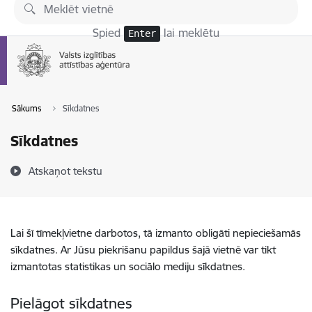
Pāriet uz lapas saturu
Spied
lai meklētu
Enter
Sākums
Sīkdatnes
Sīkdatnes
Atskaņot tekstu
Lai šī tīmekļvietne darbotos, tā izmanto obligāti nepieciešamās
sīkdatnes. Ar Jūsu piekrišanu papildus šajā vietnē var tikt
izmantotas statistikas un sociālo mediju sīkdatnes.
Pielāgot sīkdatnes