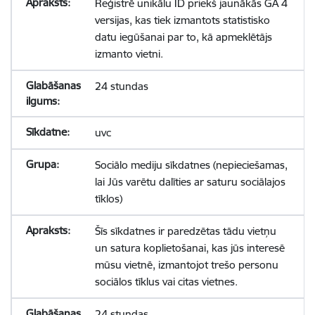
Reģistrē unikālu ID priekš jaunākās GA 4
versijas, kas tiek izmantots statistisko
datu iegūšanai par to, kā apmeklētājs
izmanto vietni.
24 stundas
uvc
Sociālo mediju sīkdatnes (nepieciešamas,
lai Jūs varētu dalīties ar saturu sociālajos
tīklos)
Šīs sīkdatnes ir paredzētas tādu vietņu
un satura koplietošanai, kas jūs interesē
mūsu vietnē, izmantojot trešo personu
sociālos tīklus vai citas vietnes.
24 stundas