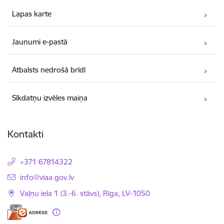
Lapas karte
Jaunumi e-pastā
Atbalsts nedrošā brīdī
Sīkdatņu izvēles maiņa
Kontakti
+371 67814322
E-pasts:
info@viaa.gov.lv
Vaļņu iela 1 (3.-6. stāvs), Rīga, LV-1050