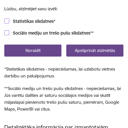
Lūdzu, atzīmējiet savu izvēli:
Statistikas sīkdatnes
*
Sociālo mediju un trešo pušu sīkdatnes
**
Noraidīt
Apstiprināt atzīmētās
*
Statistikas sīkdatnes - nepieciešamas, lai uzlabotu vietnes
darbību un pakalpojumus.
**
Sociālo mediju un trešo pušu sīkdatnes - nepieciešamas, lai
Jūs varētu dalīties ar saturu sociālajos medijos vai skatīt
mājaslapai pievienoto trešo pušu saturu, piemēram, Google
Maps, PowerBI vai citus.
Detalizētāka informācija par izmantotajām