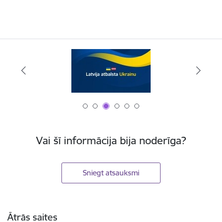
Vai šī informācija bija noderīga?
Sniegt atsauksmi
Kājene
Ātrās saites