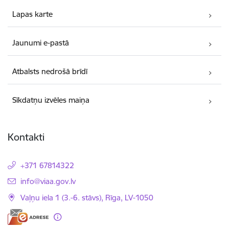
Lapas karte
Jaunumi e-pastā
Atbalsts nedrošā brīdī
Sīkdatņu izvēles maiņa
Kontakti
+371 67814322
E-pasts:
info@viaa.gov.lv
Vaļņu iela 1 (3.-6. stāvs), Rīga, LV-1050