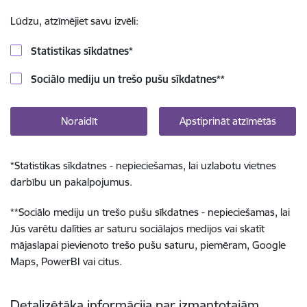
Lūdzu, atzīmējiet savu izvēli:
Statistikas sīkdatnes
*
Sociālo mediju un trešo pušu sīkdatnes
**
Noraidīt
Apstiprināt atzīmētās
*
Statistikas sīkdatnes - nepieciešamas, lai uzlabotu vietnes
darbību un pakalpojumus.
**
Sociālo mediju un trešo pušu sīkdatnes - nepieciešamas, lai
Jūs varētu dalīties ar saturu sociālajos medijos vai skatīt
mājaslapai pievienoto trešo pušu saturu, piemēram, Google
Maps, PowerBI vai citus.
Detalizētāka informācija par izmantotajām