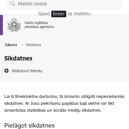
Pāriet uz lapas saturu
Spied
lai meklētu
Enter
Sākums
Sīkdatnes
Sīkdatnes
Atskaņot tekstu
Lai šī tīmekļvietne darbotos, tā izmanto obligāti nepieciešamās
sīkdatnes. Ar Jūsu piekrišanu papildus šajā vietnē var tikt
izmantotas statistikas un sociālo mediju sīkdatnes.
Pielāgot sīkdatnes