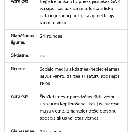
Reģistrē unikālu ID priekš jaunākās GA 4
versijas, kas tiek izmantots statistisko
datu iegūšanai par to, kā apmeklētājs
izmanto vietni.
24 stundas
uvc
Sociālo mediju sīkdatnes (nepieciešamas,
lai Jūs varētu dalīties ar saturu sociālajos
tīklos)
Šīs sīkdatnes ir paredzētas tādu vietņu
un satura koplietošanai, kas jūs interesē
mūsu vietnē, izmantojot trešo personu
sociālos tīklus vai citas vietnes.
24 stundas