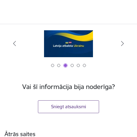
Vai šī informācija bija noderīga?
Sniegt atsauksmi
Kājene
Ātrās saites