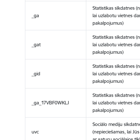
Statistikas sīkdatnes (
_ga
lai uzlabotu vietnes d
pakalpojumus)
Statistikas sīkdatnes (
_gat
lai uzlabotu vietnes d
pakalpojumus)
Statistikas sīkdatnes (
_gid
lai uzlabotu vietnes d
pakalpojumus)
Statistikas sīkdatnes (
_ga_17VBF0WKLJ
lai uzlabotu vietnes d
pakalpojumus)
Sociālo mediju sīkdatn
uvc
(nepieciešamas, lai Jūs 
ar saturu sociālajos tīk