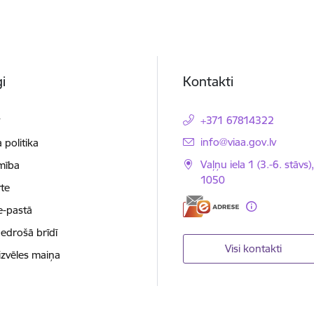
i
Kontakti
t
+371 67814322
E-pasts:
info@viaa.gov.lv
 politika
Vaļņu iela 1 (3.-6. stāvs)
mība
1050
te
e-pastā
nedrošā brīdī
Visi kontakti
izvēles maiņa