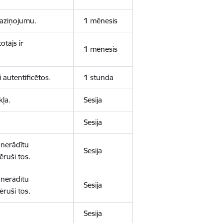
 paziņojumu.
1 mēnesis
otājs ir
1 mēnesis
 autentificētos.
1 stunda
kļa.
Sesija
Sesija
 nerādītu
Sesija
ēruši tos.
 nerādītu
Sesija
ēruši tos.
Sesija