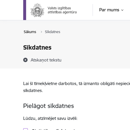
Pāriet uz lapas saturu
Par mums
Sākums
Sīkdatnes
Sīkdatnes
Atskaņot tekstu
Lai šī tīmekļvietne darbotos, tā izmanto obligāti nepiec
sīkdatnes.
Pielāgot sīkdatnes
Lūdzu, atzīmējiet savu izvēli: