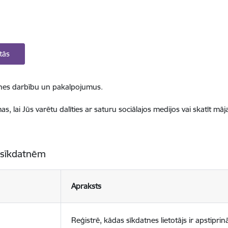
tās
ietnes darbību un pakalpojumus.
, lai Jūs varētu dalīties ar saturu sociālajos medijos vai skatīt mā
 sīkdatnēm
Apraksts
Reģistrē, kādas sīkdatnes lietotājs ir apstiprinā