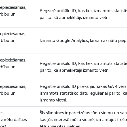
nepieciešamas,
Reģistrē unikālu ID, kas tiek izmantots statist
arbību un
par to, kā apmeklētājs izmanto vietni.
nepieciešamas,
arbību un
Izmanto Google Analytics, lai samazinātu piep
nepieciešamas,
Reģistrē unikālu ID, kas tiek izmantots statist
arbību un
par to, kā apmeklētājs izmanto vietni.
nepieciešamas,
Reģistrē unikālu ID priekš jaunākās GA 4 versij
arbību un
izmantots statistisko datu iegūšanai par to, k
izmanto vietni.
es
Šīs sīkdatnes ir paredzētas tādu vietņu un sat
varētu dalīties
kas jūs interesē mūsu vietnē, izmantojot treš
los)
tīklus vai citas vietnes.