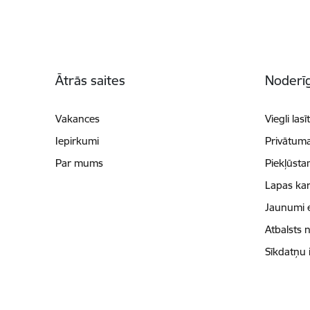
Kājene
Ātrās saites
Noderīg
Vakances
Viegli lasī
Iepirkumi
Privātuma
Par mums
Piekļūsta
Lapas kar
Jaunumi 
Atbalsts 
Sīkdatņu 