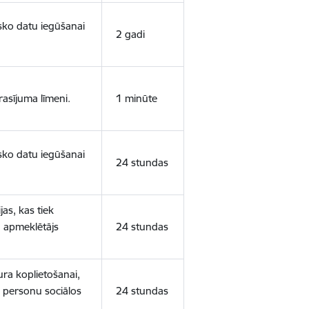
isko datu iegūšanai
2 gadi
rasījuma līmeni.
1 minūte
isko datu iegūšanai
24 stundas
as, kas tiek
ā apmeklētājs
24 stundas
ura koplietošanai,
o personu sociālos
24 stundas