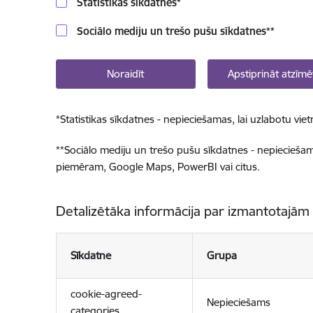
Statistikas sīkdatnes
*
Sociālo mediju un trešo pušu sīkdatnes
**
Noraidīt
Apstiprināt atzīmē
*
Statistikas sīkdatnes - nepieciešamas, lai uzlabotu v
**
Sociālo mediju un trešo pušu sīkdatnes - nepieciešamas
piemēram, Google Maps, PowerBI vai citus.
Detalizētāka informācija par izmantotajām
Sīkdatne
Grupa
cookie-agreed-
Nepieciešams
categories