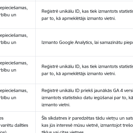
nepieciešamas,
Reģistrē unikālu ID, kas tiek izmantots statist
arbību un
par to, kā apmeklētājs izmanto vietni.
nepieciešamas,
arbību un
Izmanto Google Analytics, lai samazinātu piep
nepieciešamas,
Reģistrē unikālu ID, kas tiek izmantots statist
arbību un
par to, kā apmeklētājs izmanto vietni.
nepieciešamas,
Reģistrē unikālu ID priekš jaunākās GA 4 versij
arbību un
izmantots statistisko datu iegūšanai par to, k
izmanto vietni.
es
Šīs sīkdatnes ir paredzētas tādu vietņu un sat
varētu dalīties
kas jūs interesē mūsu vietnē, izmantojot treš
los)
tīklus vai citas vietnes.