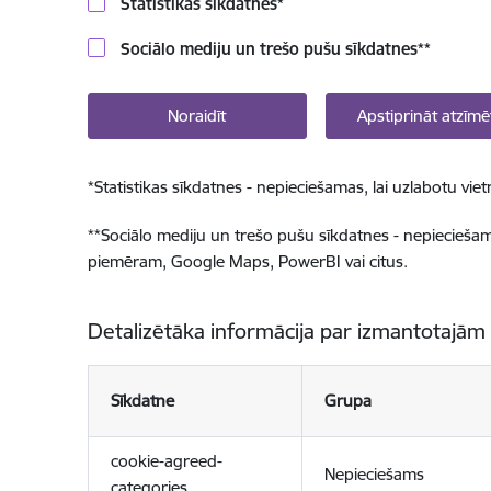
Statistikas sīkdatnes
*
Sociālo mediju un trešo pušu sīkdatnes
**
Noraidīt
Apstiprināt atzīmē
*
Statistikas sīkdatnes - nepieciešamas, lai uzlabotu v
**
Sociālo mediju un trešo pušu sīkdatnes - nepieciešamas
piemēram, Google Maps, PowerBI vai citus.
Detalizētāka informācija par izmantotajām
Sīkdatne
Grupa
cookie-agreed-
Nepieciešams
categories