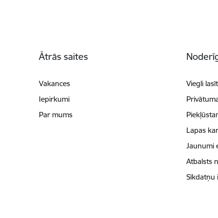
Kājene
Ātrās saites
Noderīg
Vakances
Viegli lasī
Iepirkumi
Privātuma
Par mums
Piekļūsta
Lapas kar
Jaunumi 
Atbalsts 
Sīkdatņu 