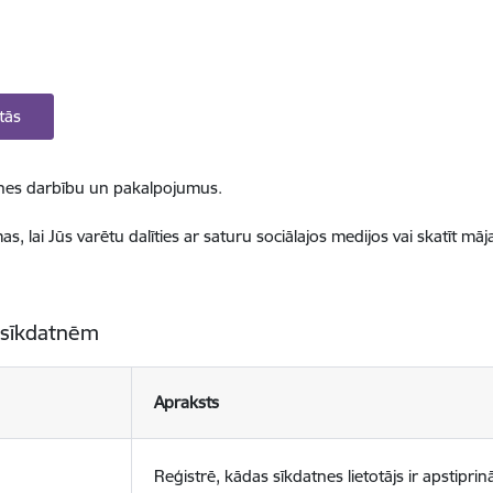
tās
ietnes darbību un pakalpojumus.
, lai Jūs varētu dalīties ar saturu sociālajos medijos vai skatīt mā
 sīkdatnēm
Apraksts
Reģistrē, kādas sīkdatnes lietotājs ir apstiprinā