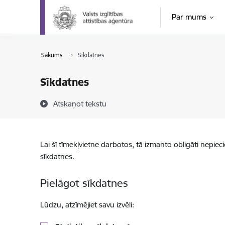
Pāriet uz lapas saturu
Par mums
Sākums
Sīkdatnes
Sīkdatnes
Atskaņot tekstu
Lai šī tīmekļvietne darbotos, tā izmanto obligāti nepiec
sīkdatnes.
Pielāgot sīkdatnes
Lūdzu, atzīmējiet savu izvēli: