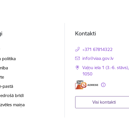
i
Kontakti
t
+371 67814322
E-pasts:
info@viaa.gov.lv
 politika
Vaļņu iela 1 (3.-6. stāvs)
mība
1050
te
e-pastā
nedrošā brīdī
Visi kontakti
izvēles maiņa