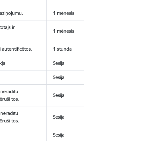
 paziņojumu.
1 mēnesis
otājs ir
1 mēnesis
 autentificētos.
1 stunda
kļa.
Sesija
Sesija
 nerādītu
Sesija
ēruši tos.
 nerādītu
Sesija
ēruši tos.
Sesija