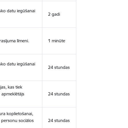
isko datu iegūšanai
2 gadi
rasījuma līmeni.
1 minūte
isko datu iegūšanai
24 stundas
as, kas tiek
ā apmeklētājs
24 stundas
ura koplietošanai,
o personu sociālos
24 stundas