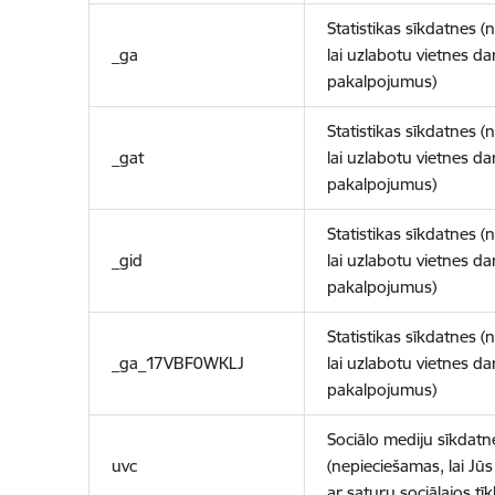
Statistikas sīkdatnes (
_ga
lai uzlabotu vietnes d
pakalpojumus)
Statistikas sīkdatnes (
_gat
lai uzlabotu vietnes d
pakalpojumus)
Statistikas sīkdatnes (
_gid
lai uzlabotu vietnes d
pakalpojumus)
Statistikas sīkdatnes (
_ga_17VBF0WKLJ
lai uzlabotu vietnes d
pakalpojumus)
Sociālo mediju sīkdatn
uvc
(nepieciešamas, lai Jūs 
ar saturu sociālajos tīk