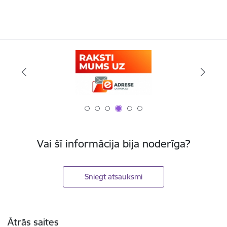
Vai šī informācija bija noderīga?
Sniegt atsauksmi
Kājene
Ātrās saites