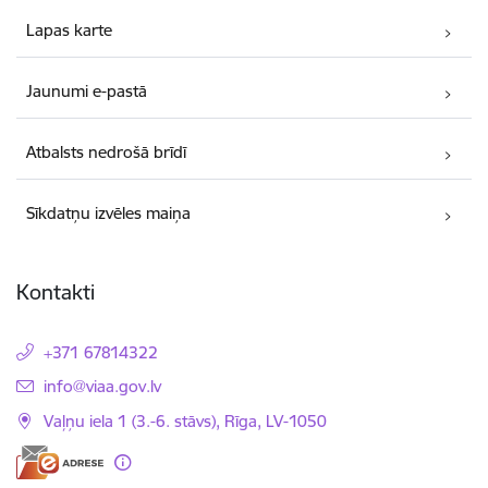
Lapas karte
Jaunumi e-pastā
Atbalsts nedrošā brīdī
Sīkdatņu izvēles maiņa
Kontakti
+371 67814322
E-pasts:
info@viaa.gov.lv
Vaļņu iela 1 (3.-6. stāvs), Rīga, LV-1050