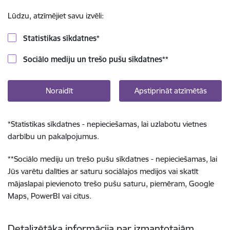
Lūdzu, atzīmējiet savu izvēli:
Statistikas sīkdatnes
*
Sociālo mediju un trešo pušu sīkdatnes
**
Noraidīt
Apstiprināt atzīmētās
*
Statistikas sīkdatnes - nepieciešamas, lai uzlabotu vietnes
darbību un pakalpojumus.
**
Sociālo mediju un trešo pušu sīkdatnes - nepieciešamas, lai
Jūs varētu dalīties ar saturu sociālajos medijos vai skatīt
mājaslapai pievienoto trešo pušu saturu, piemēram, Google
Maps, PowerBI vai citus.
Detalizētāka informācija par izmantotajām