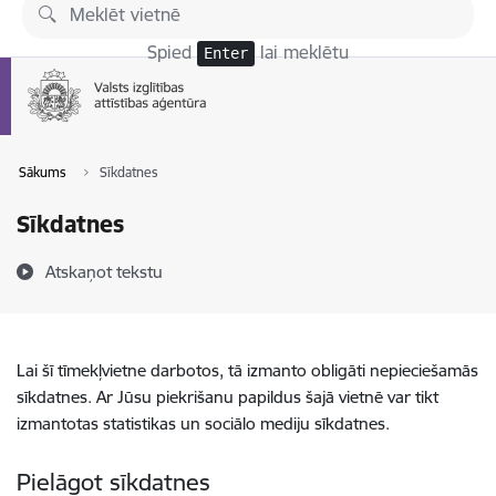
Pāriet uz lapas saturu
Spied
lai meklētu
Enter
Sākums
Sīkdatnes
Sīkdatnes
Atskaņot tekstu
Lai šī tīmekļvietne darbotos, tā izmanto obligāti nepieciešamās
sīkdatnes. Ar Jūsu piekrišanu papildus šajā vietnē var tikt
izmantotas statistikas un sociālo mediju sīkdatnes.
Pielāgot sīkdatnes