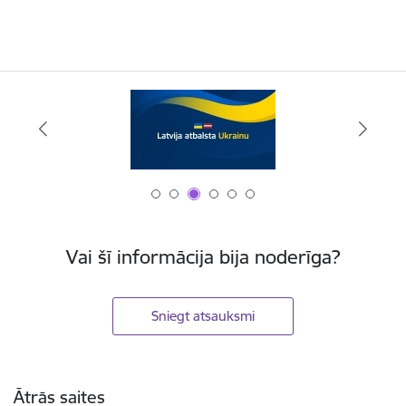
Vai šī informācija bija noderīga?
Sniegt atsauksmi
Kājene
Ātrās saites