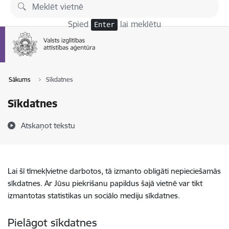
Pāriet uz lapas saturu
Spied
lai meklētu
Enter
Sākums
Sīkdatnes
Sīkdatnes
Atskaņot tekstu
Lai šī tīmekļvietne darbotos, tā izmanto obligāti nepieciešamās
sīkdatnes. Ar Jūsu piekrišanu papildus šajā vietnē var tikt
izmantotas statistikas un sociālo mediju sīkdatnes.
Pielāgot sīkdatnes