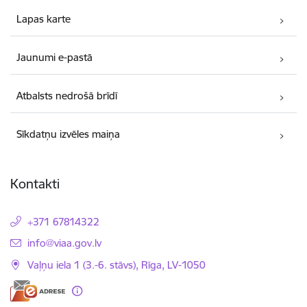
Lapas karte
Jaunumi e-pastā
Atbalsts nedrošā brīdī
Sīkdatņu izvēles maiņa
Kontakti
+371 67814322
E-pasts:
info@viaa.gov.lv
Vaļņu iela 1 (3.-6. stāvs), Rīga, LV-1050