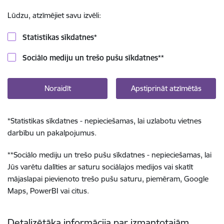
Lūdzu, atzīmējiet savu izvēli:
Statistikas sīkdatnes
*
Sociālo mediju un trešo pušu sīkdatnes
**
Noraidīt
Apstiprināt atzīmētās
*
Statistikas sīkdatnes - nepieciešamas, lai uzlabotu vietnes
darbību un pakalpojumus.
**
Sociālo mediju un trešo pušu sīkdatnes - nepieciešamas, lai
Jūs varētu dalīties ar saturu sociālajos medijos vai skatīt
mājaslapai pievienoto trešo pušu saturu, piemēram, Google
Maps, PowerBI vai citus.
Detalizētāka informācija par izmantotajām