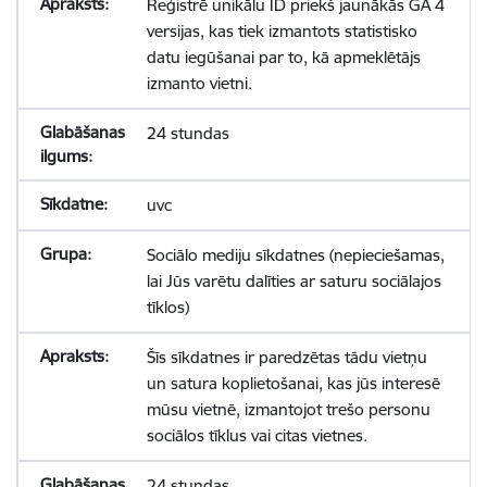
Reģistrē unikālu ID priekš jaunākās GA 4
versijas, kas tiek izmantots statistisko
datu iegūšanai par to, kā apmeklētājs
izmanto vietni.
24 stundas
uvc
Sociālo mediju sīkdatnes (nepieciešamas,
lai Jūs varētu dalīties ar saturu sociālajos
tīklos)
Šīs sīkdatnes ir paredzētas tādu vietņu
un satura koplietošanai, kas jūs interesē
mūsu vietnē, izmantojot trešo personu
sociālos tīklus vai citas vietnes.
24 stundas