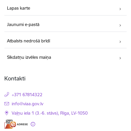
Lapas karte
Jaunumi e-pastā
Atbalsts nedrošā brīdī
Sīkdatņu izvēles maiņa
Kontakti
+371 67814322
E-pasts:
info@viaa.gov.lv
Vaļņu iela 1 (3.-6. stāvs), Rīga, LV-1050