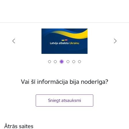
Vai šī informācija bija noderīga?
Sniegt atsauksmi
Kājene
Ātrās saites