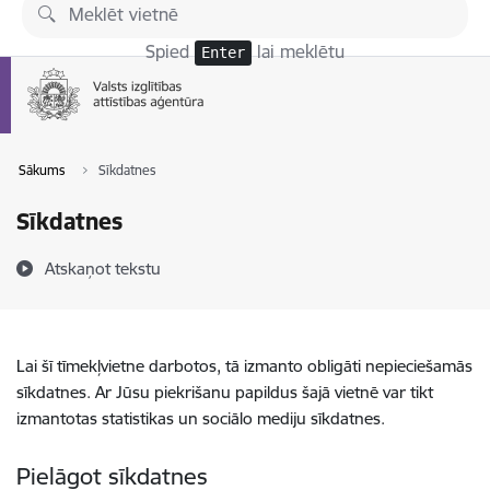
Pāriet uz lapas saturu
Spied
lai meklētu
Enter
Sākums
Sīkdatnes
Sīkdatnes
Atskaņot tekstu
Lai šī tīmekļvietne darbotos, tā izmanto obligāti nepieciešamās
sīkdatnes. Ar Jūsu piekrišanu papildus šajā vietnē var tikt
izmantotas statistikas un sociālo mediju sīkdatnes.
Pielāgot sīkdatnes