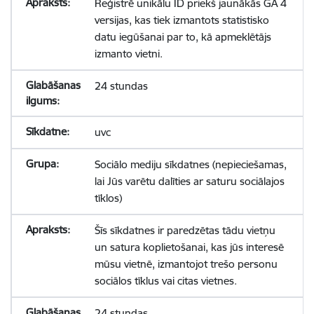
Reģistrē unikālu ID priekš jaunākās GA 4
versijas, kas tiek izmantots statistisko
datu iegūšanai par to, kā apmeklētājs
izmanto vietni.
24 stundas
uvc
Sociālo mediju sīkdatnes (nepieciešamas,
lai Jūs varētu dalīties ar saturu sociālajos
tīklos)
Šīs sīkdatnes ir paredzētas tādu vietņu
un satura koplietošanai, kas jūs interesē
mūsu vietnē, izmantojot trešo personu
sociālos tīklus vai citas vietnes.
24 stundas