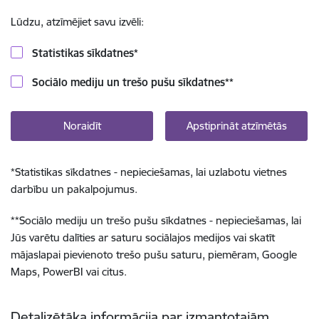
Lūdzu, atzīmējiet savu izvēli:
Statistikas sīkdatnes
*
Sociālo mediju un trešo pušu sīkdatnes
**
Noraidīt
Apstiprināt atzīmētās
*
Statistikas sīkdatnes - nepieciešamas, lai uzlabotu vietnes
darbību un pakalpojumus.
**
Sociālo mediju un trešo pušu sīkdatnes - nepieciešamas, lai
Jūs varētu dalīties ar saturu sociālajos medijos vai skatīt
mājaslapai pievienoto trešo pušu saturu, piemēram, Google
Maps, PowerBI vai citus.
Detalizētāka informācija par izmantotajām