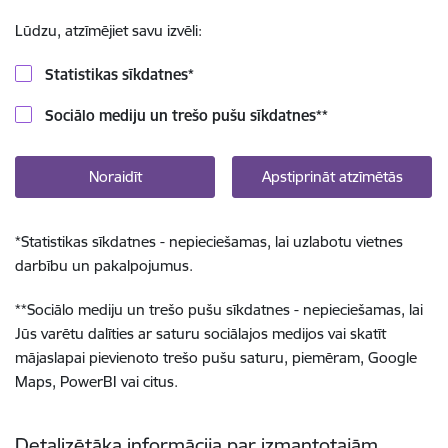
Lūdzu, atzīmējiet savu izvēli:
Statistikas sīkdatnes
*
Sociālo mediju un trešo pušu sīkdatnes
**
Noraidīt
Apstiprināt atzīmētās
*
Statistikas sīkdatnes - nepieciešamas, lai uzlabotu vietnes
darbību un pakalpojumus.
**
Sociālo mediju un trešo pušu sīkdatnes - nepieciešamas, lai
Jūs varētu dalīties ar saturu sociālajos medijos vai skatīt
mājaslapai pievienoto trešo pušu saturu, piemēram, Google
Maps, PowerBI vai citus.
Detalizētāka informācija par izmantotajām