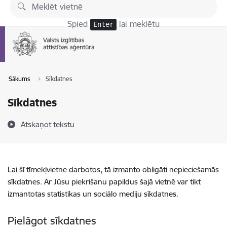
Pāriet uz lapas saturu
Spied
lai meklētu
Enter
Sākums
Sīkdatnes
Sīkdatnes
Atskaņot tekstu
Lai šī tīmekļvietne darbotos, tā izmanto obligāti nepieciešamās
sīkdatnes. Ar Jūsu piekrišanu papildus šajā vietnē var tikt
izmantotas statistikas un sociālo mediju sīkdatnes.
Pielāgot sīkdatnes