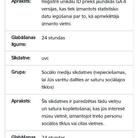
Reģistrē unikālu ID priekš jaunākās GA 4
versijas, kas tiek izmantots statistisko
datu iegūšanai par to, kā apmeklētājs
izmanto vietni.
24 stundas
uvc
Sociālo mediju sīkdatnes (nepieciešamas,
lai Jūs varētu dalīties ar saturu sociālajos
tīklos)
Šīs sīkdatnes ir paredzētas tādu vietņu
un satura koplietošanai, kas jūs interesē
mūsu vietnē, izmantojot trešo personu
sociālos tīklus vai citas vietnes.
24 stundas