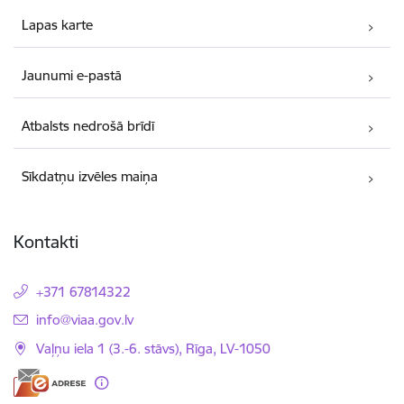
Lapas karte
Jaunumi e-pastā
Atbalsts nedrošā brīdī
Sīkdatņu izvēles maiņa
Kontakti
+371 67814322
E-pasts:
info@viaa.gov.lv
Vaļņu iela 1 (3.-6. stāvs), Rīga, LV-1050