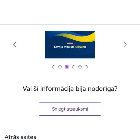
Vai šī informācija bija noderīga?
Sniegt atsauksmi
Kājene
Ātrās saites