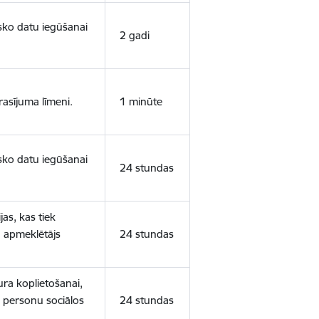
isko datu iegūšanai
2 gadi
rasījuma līmeni.
1 minūte
isko datu iegūšanai
24 stundas
as, kas tiek
ā apmeklētājs
24 stundas
ura koplietošanai,
o personu sociālos
24 stundas