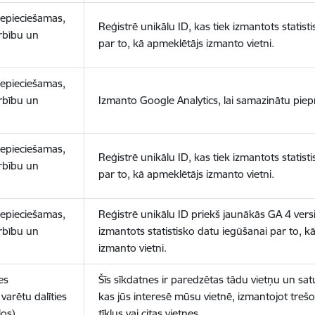
nepieciešamas,
Reģistrē unikālu ID, kas tiek izmantots statist
arbību un
par to, kā apmeklētājs izmanto vietni.
nepieciešamas,
arbību un
Izmanto Google Analytics, lai samazinātu piep
nepieciešamas,
Reģistrē unikālu ID, kas tiek izmantots statist
arbību un
par to, kā apmeklētājs izmanto vietni.
nepieciešamas,
Reģistrē unikālu ID priekš jaunākās GA 4 versij
arbību un
izmantots statistisko datu iegūšanai par to, k
izmanto vietni.
es
Šīs sīkdatnes ir paredzētas tādu vietņu un sat
varētu dalīties
kas jūs interesē mūsu vietnē, izmantojot treš
los)
tīklus vai citas vietnes.