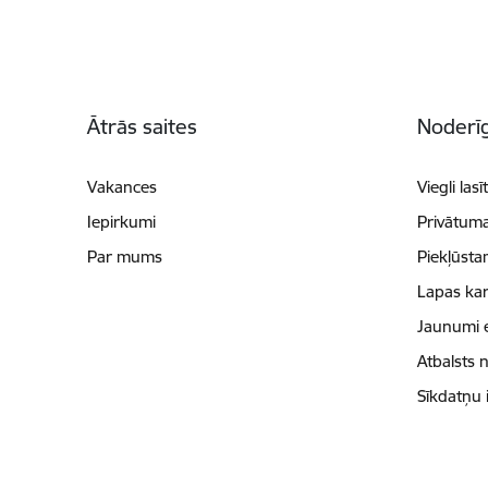
Kājene
Ātrās saites
Noderīg
Vakances
Viegli lasī
Iepirkumi
Privātuma
Par mums
Piekļūsta
Lapas kar
Jaunumi 
Atbalsts 
Sīkdatņu 