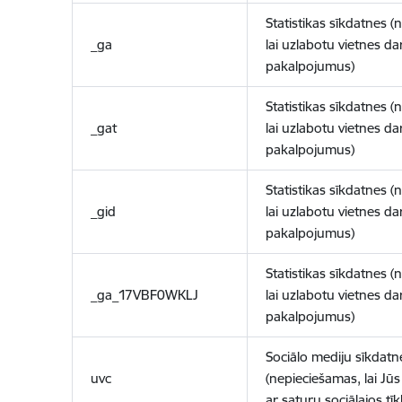
Statistikas sīkdatnes (
_ga
lai uzlabotu vietnes d
pakalpojumus)
Statistikas sīkdatnes (
_gat
lai uzlabotu vietnes d
pakalpojumus)
Statistikas sīkdatnes (
_gid
lai uzlabotu vietnes d
pakalpojumus)
Statistikas sīkdatnes (
_ga_17VBF0WKLJ
lai uzlabotu vietnes d
pakalpojumus)
Sociālo mediju sīkdatn
uvc
(nepieciešamas, lai Jūs 
ar saturu sociālajos tīk