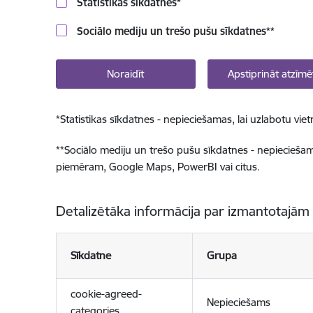
Statistikas sīkdatnes
*
Sociālo mediju un trešo pušu sīkdatnes
**
Noraidīt
Apstiprināt atzīmē
*
Statistikas sīkdatnes - nepieciešamas, lai uzlabotu v
**
Sociālo mediju un trešo pušu sīkdatnes - nepieciešamas
piemēram, Google Maps, PowerBI vai citus.
Detalizētāka informācija par izmantotajām
Sīkdatne
Grupa
cookie-agreed-
Nepieciešams
categories