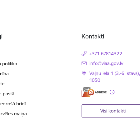
i
Kontakti
t
+371 67814322
E-pasts:
info@viaa.gov.lv
 politika
Vaļņu iela 1 (3.-6. stāvs)
mība
1050
te
e-pastā
nedrošā brīdī
Visi kontakti
izvēles maiņa