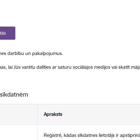
tās
ietnes darbību un pakalpojumus.
, lai Jūs varētu dalīties ar saturu sociālajos medijos vai skatīt mā
 sīkdatnēm
Apraksts
Reģistrē, kādas sīkdatnes lietotājs ir apstiprinā