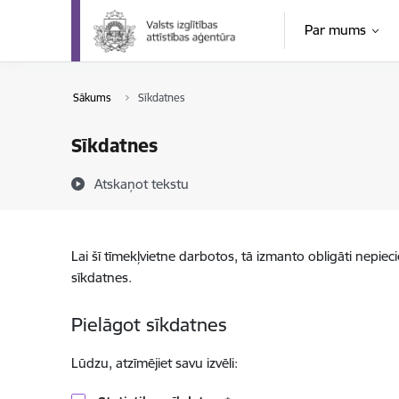
Pāriet uz lapas saturu
Par mums
Sākums
Sīkdatnes
Sīkdatnes
Atskaņot tekstu
Lai šī tīmekļvietne darbotos, tā izmanto obligāti nepiec
sīkdatnes.
Pielāgot sīkdatnes
Lūdzu, atzīmējiet savu izvēli: