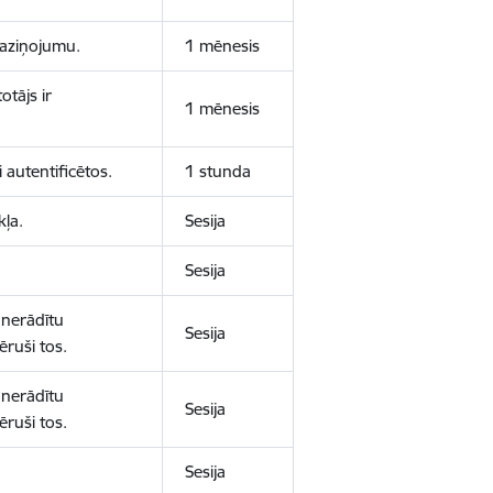
 paziņojumu.
1 mēnesis
otājs ir
1 mēnesis
 autentificētos.
1 stunda
kļa.
Sesija
Sesija
 nerādītu
Sesija
ēruši tos.
 nerādītu
Sesija
ēruši tos.
Sesija