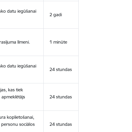
isko datu iegūšanai
2 gadi
rasījuma līmeni.
1 minūte
isko datu iegūšanai
24 stundas
as, kas tiek
ā apmeklētājs
24 stundas
ura koplietošanai,
o personu sociālos
24 stundas