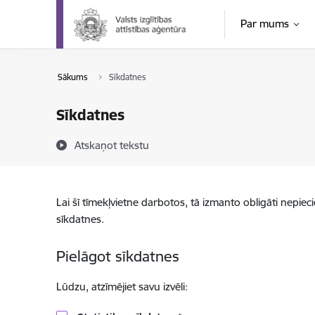
Pāriet uz lapas saturu
Par mums
Sākums
Sīkdatnes
Sīkdatnes
Atskaņot tekstu
Lai šī tīmekļvietne darbotos, tā izmanto obligāti nepiec
sīkdatnes.
Pielāgot sīkdatnes
Lūdzu, atzīmējiet savu izvēli: