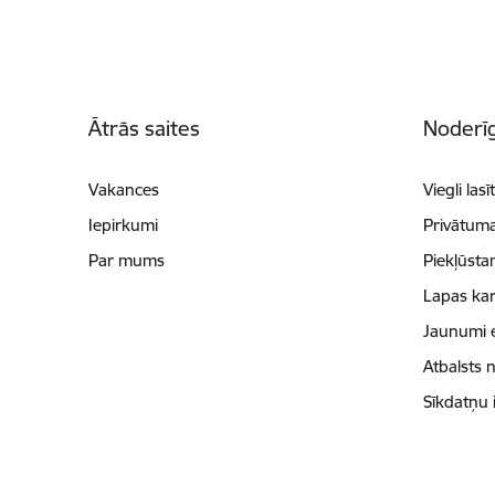
Kājene
Ātrās saites
Noderīg
Vakances
Viegli lasī
Iepirkumi
Privātuma
Par mums
Piekļūsta
Lapas kar
Jaunumi 
Atbalsts 
Sīkdatņu 