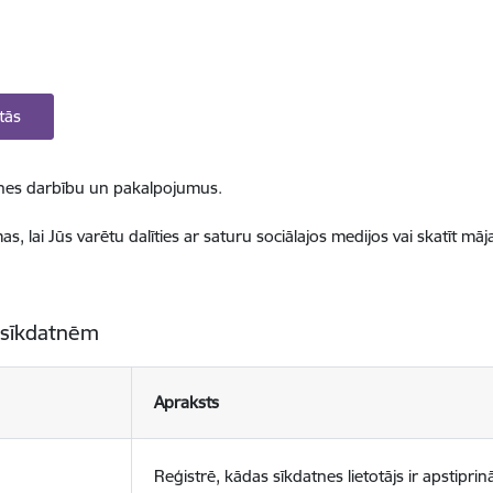
tās
ietnes darbību un pakalpojumus.
, lai Jūs varētu dalīties ar saturu sociālajos medijos vai skatīt mā
 sīkdatnēm
Apraksts
Reģistrē, kādas sīkdatnes lietotājs ir apstiprinā