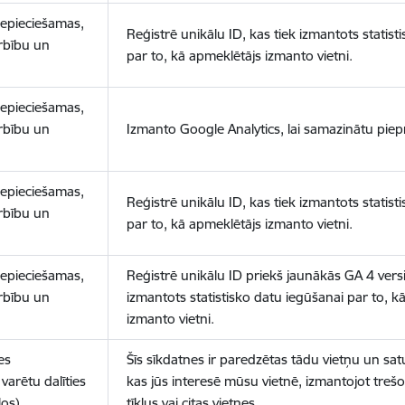
nepieciešamas,
Reģistrē unikālu ID, kas tiek izmantots statist
arbību un
par to, kā apmeklētājs izmanto vietni.
nepieciešamas,
arbību un
Izmanto Google Analytics, lai samazinātu piep
nepieciešamas,
Reģistrē unikālu ID, kas tiek izmantots statist
arbību un
par to, kā apmeklētājs izmanto vietni.
nepieciešamas,
Reģistrē unikālu ID priekš jaunākās GA 4 versij
arbību un
izmantots statistisko datu iegūšanai par to, k
izmanto vietni.
es
Šīs sīkdatnes ir paredzētas tādu vietņu un sat
varētu dalīties
kas jūs interesē mūsu vietnē, izmantojot treš
los)
tīklus vai citas vietnes.