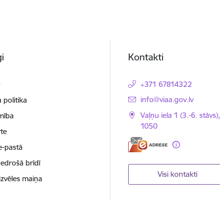
i
Kontakti
t
+371 67814322
E-pasts:
info@viaa.gov.lv
 politika
Vaļņu iela 1 (3.-6. stāvs)
mība
1050
te
e-pastā
nedrošā brīdī
Visi kontakti
izvēles maiņa