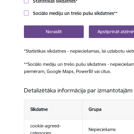
Statistikas sīkdatnes
*
Sociālo mediju un trešo pušu sīkdatnes
**
Noraidīt
Apstiprināt atzīmē
*
Statistikas sīkdatnes - nepieciešamas, lai uzlabotu v
**
Sociālo mediju un trešo pušu sīkdatnes - nepieciešamas
piemēram, Google Maps, PowerBI vai citus.
Detalizētāka informācija par izmantotajām
Sīkdatne
Grupa
cookie-agreed-
Nepieciešams
categories