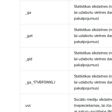
Statistikas sīkdatnes (
_ga
lai uzlabotu vietnes d
pakalpojumus)
Statistikas sīkdatnes (
_gat
lai uzlabotu vietnes d
pakalpojumus)
Statistikas sīkdatnes (
_gid
lai uzlabotu vietnes d
pakalpojumus)
Statistikas sīkdatnes (
_ga_17VBF0WKLJ
lai uzlabotu vietnes d
pakalpojumus)
Sociālo mediju sīkdatn
uvc
(nepieciešamas, lai Jūs 
ar saturu sociālajos tīk