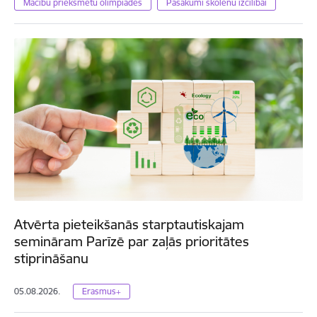
Mācību priekšmetu olimpiādes
Pasākumi skolēnu izcilībai
Atvērta pieteikšanās starptautiskajam
semināram Parīzē par zaļās prioritātes
stiprināšanu
05.08.2026.
Erasmus+