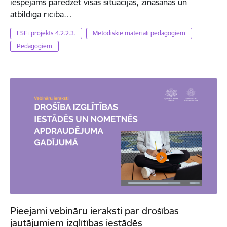
iespējams paredzēt visas situācijas, zināšanas un
atbildīga rīcība…
ESF+projekts 4.2.2.3.
Metodiskie materiāli pedagogiem
Pedagogiem
Pieejami vebināru ieraksti par drošības
jautājumiem izglītības iestādēs