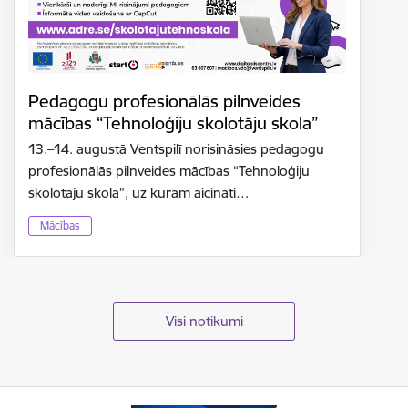
Pedagogu profesionālās pilnveides
mācības “Tehnoloģiju skolotāju skola”
13.–14. augustā Ventspilī norisināsies pedagogu
profesionālās pilnveides mācības “Tehnoloģiju
skolotāju skola”, uz kurām aicināti…
Mācības
Visi notikumi