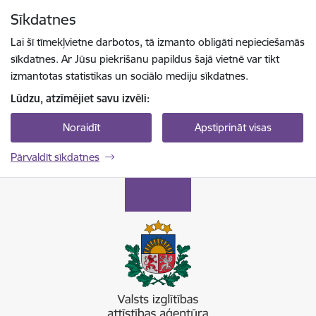
Pāriet uz lapas saturu
Sīkdatnes
Spied
lai meklētu
Enter
Lai šī tīmekļvietne darbotos, tā izmanto obligāti nepieciešamās
sīkdatnes. Ar Jūsu piekrišanu papildus šajā vietnē var tikt
izmantotas statistikas un sociālo mediju sīkdatnes.
Lūdzu, atzīmējiet savu izvēli:
Noraidīt
Apstiprināt visas
Pārvaldīt sīkdatnes
Valsts izglītības attīstības aģentūra