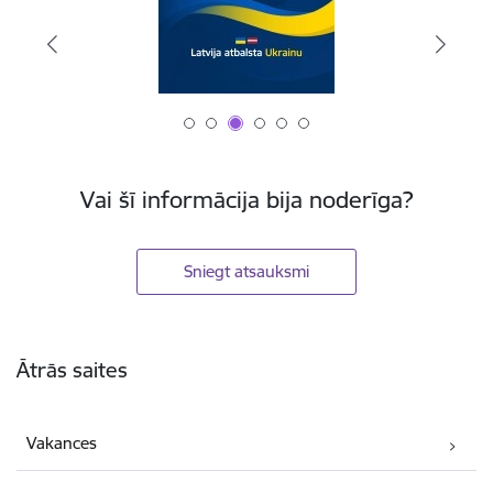
Vai šī informācija bija noderīga?
Sniegt atsauksmi
Kājene
Ātrās saites
Vakances