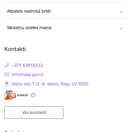
Atbalsts nedrošā brīdī
Sīkdatņu izvēles maiņa
Kontakti
+371 67814322
E-pasts:
info@viaa.gov.lv
Vaļņu iela 1 (3.-6. stāvs), Rīga, LV-1050
Visi kontakti