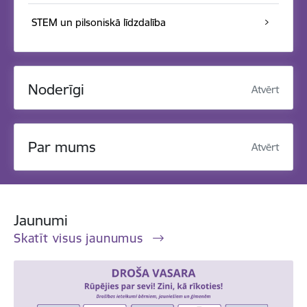
STEM un pilsoniskā līdzdalība
Noderīgi
Atvērt
Par mums
Atvērt
Jaunumi
Skatīt visus jaunumus