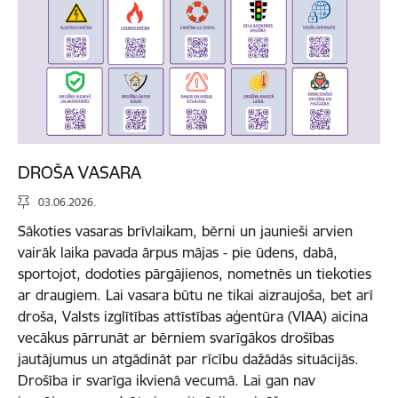
DROŠA VASARA
03.06.2026.
Sākoties vasaras brīvlaikam, bērni un jaunieši arvien
vairāk laika pavada ārpus mājas - pie ūdens, dabā,
sportojot, dodoties pārgājienos, nometnēs un tiekoties
ar draugiem. Lai vasara būtu ne tikai aizraujoša, bet arī
droša, Valsts izglītības attīstības aģentūra (VIAA) aicina
vecākus pārrunāt ar bērniem svarīgākos drošības
jautājumus un atgādināt par rīcību dažādās situācijās.
Drošība ir svarīga ikvienā vecumā. Lai gan nav