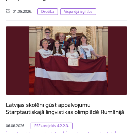
01.06.2026.
Drošība
Visparējā izglītība
Latvijas skolēni gūst apbalvojumu
Starptautiskajā lingvistikas olimpiādē Rumānijā
06.08.2026.
ESF+projekts 4.2.2.3.