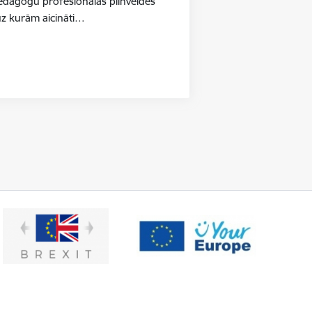
pedagogu profesionālās pilnveides
uz kurām aicināti…