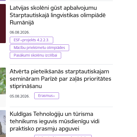
Latvijas skolēni gūst apbalvojumu
Starptautiskajā lingvistikas olimpiādē
Rumānijā
06.08.2026.
ESF+projekts 4.2.2.3.
Mācību priekšmetu olimpiādes
Pasākumi skolēnu izcilībai
Atvērta pieteikšanās starptautiskajam
semināram Parīzē par zaļās prioritātes
stiprināšanu
Erasmus+
05.08.2026.
Kuldīgas Tehnoloģiju un tūrisma
tehnikums ieguvis mūsdienīgu vidi
praktisko prasmju apguvei