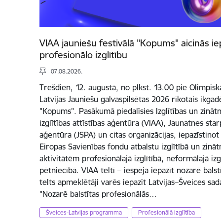
VIAA jauniešu festivālā "Kopums" aicinās ie
profesionālo izglītību
07.08.2026.
Trešdien, 12. augustā, no plkst. 13.00 pie Olimpis
Latvijas Jauniešu galvaspilsētas 2026 rīkotais ikgadē
"Kopums". Pasākumā piedalīsies Izglītības un zinātne
izglītības attīstības aģentūra (VIAA), Jaunatnes s
aģentūra (JSPA) un citas organizācijas, iepazīstino
Eiropas Savienības fondu atbalstu izglītībā un zinā
aktivitātēm profesionālajā izglītībā, neformālajā izg
pētniecībā. VIAA teltī – iespēja iepazīt nozarē balst
telts apmeklētāji varēs iepazīt Latvijas–Šveices s
"Nozarē balstītas profesionālās…
Šveices-Latvijas programma
Profesionālā izglītība