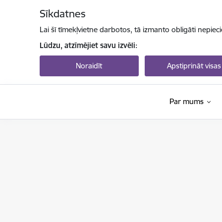
Pāriet uz lapas saturu
Sīkdatnes
Lai šī tīmekļvietne darbotos, tā izmanto obligāti nepiec
Lūdzu, atzīmējiet savu izvēli:
Noraidīt
Apstiprināt visas
Par mums
Valsts izglītības attīstības aģentūra