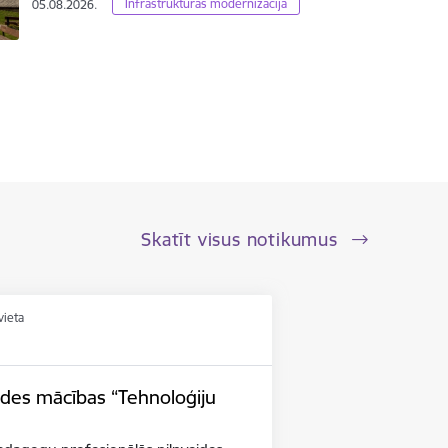
Infrastrukturas modernizācija
05.08.2026.
Skatīt visus notikumus
vieta
ides mācības “Tehnoloģiju