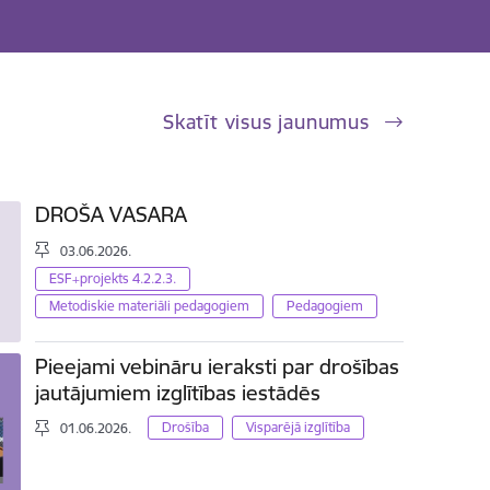
Skatīt visus jaunumus
DROŠA VASARA
03.06.2026.
ESF+projekts 4.2.2.3.
Metodiskie materiāli pedagogiem
Pedagogiem
Pieejami vebināru ieraksti par drošības
jautājumiem izglītības iestādēs
Drošība
Visparējā izglītība
01.06.2026.