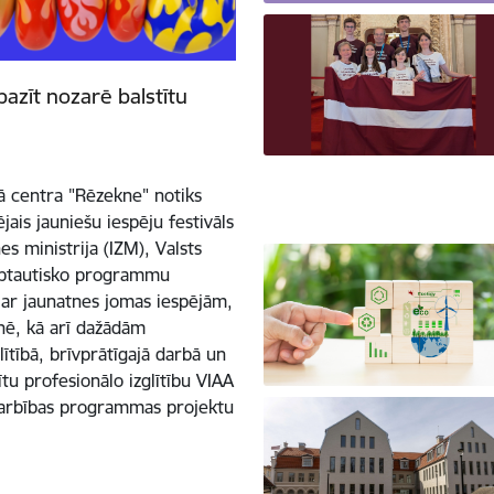
pazīt nozarē balstītu
kā centra "Rēzekne" notiks
jais jauniešu iespēju festivāls
s ministrija (IZM), Valsts
tarptautisko programmu
t ar jaunatnes jomas iespējām,
tnē, kā arī dažādām
lītībā, brīvprātīgajā darbā un
ītu profesionālo izglītību VIAA
adarbības programmas projektu