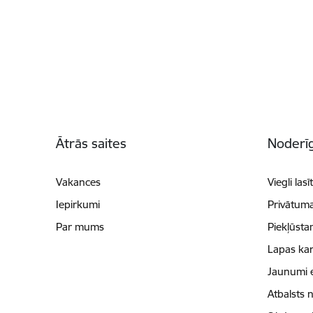
Kājene
Ātrās saites
Noderīg
Vakances
Viegli lasī
Iepirkumi
Privātuma
Par mums
Piekļūsta
Lapas kar
Jaunumi 
Atbalsts 