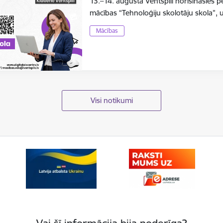
13.–14. augustā Ventspilī norisināsies 
mācības “Tehnoloģiju skolotāju skola”, 
Mācības
Visi notikumi