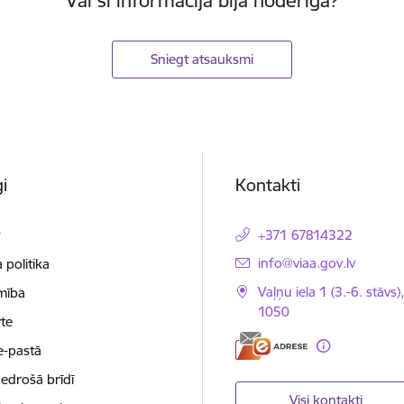
Vai šī informācija bija noderīga?
Sniegt atsauksmi
i
Kontakti
t
+371 67814322
E-pasts:
info@viaa.gov.lv
 politika
Vaļņu iela 1 (3.-6. stāvs)
mība
1050
te
e-pastā
nedrošā brīdī
Visi kontakti