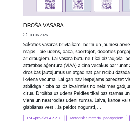
DROŠA VASARA
03.06.2026.
Sākoties vasaras brīvlaikam, bērni un jaunieši arvi
mājas - pie ūdens, dabā, sportojot, dodoties pārgā
ar draugiem. Lai vasara būtu ne tikai aizraujoša, bet
attīstības aģentūra (VIAA) aicina vecākus pārrunāt
drošības jautājumus un atgādināt par rīcību dažādās
ikvienā vecumā. Lai gan nav iespējams paredzēt visa
atbildīga rīcība palīdz izvairīties no nelaimes gadī
citus. Drošība uz ūdens Peldies tikai pazīstamās un
viens un neatrodies ūdenī tumsā. Laivā, kanoe vai
glābšanas vesti. Ja peldot nogursti,…
ESF+projekts 4.2.2.3.
Metodiskie materiāli pedagogiem