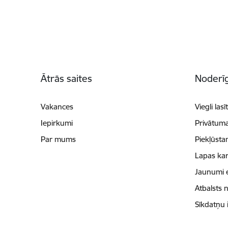
Kājene
Ātrās saites
Noderīg
Vakances
Viegli lasī
Iepirkumi
Privātuma
Par mums
Piekļūsta
Lapas kar
Jaunumi 
Atbalsts 
Sīkdatņu 