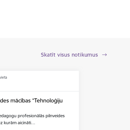
Skatīt visus notikumus
vieta
ides mācības “Tehnoloģiju
pedagogu profesionālās pilnveides
uz kurām aicināti…