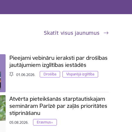
Skatīt visus jaunumus
Pieejami vebināru ieraksti par drošības
jautājumiem izglītības iestādēs
Drošība
Visparējā izglītība
01.06.2026.
Atvērta pieteikšanās starptautiskajam
semināram Parīzē par zaļās prioritātes
stiprināšanu
Erasmus+
05.08.2026.