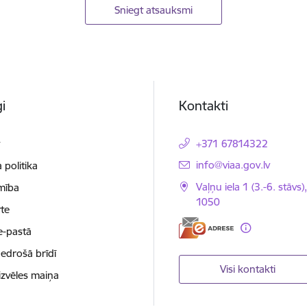
Sniegt atsauksmi
i
Kontakti
t
+371 67814322
E-pasts:
info@viaa.gov.lv
 politika
Vaļņu iela 1 (3.-6. stāvs)
mība
1050
te
e-pastā
nedrošā brīdī
Visi kontakti
izvēles maiņa