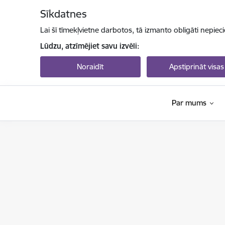
Pāriet uz lapas saturu
Sīkdatnes
Lai šī tīmekļvietne darbotos, tā izmanto obligāti nepiec
Lūdzu, atzīmējiet savu izvēli:
Noraidīt
Apstiprināt visas
Par mums
Valsts izglītības attīstības aģentūra