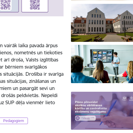
en vairāk laika pavada ārpus
jienos, nometnēs un tiekoties
 arī droša, Valsts izglītības
 ar bērniem svarīgākos
 situācijās. Drošība ir svarīga
s situācijas, zināšanas un
jumiem un pasargāt sevi un
 drošās peldvietās. Nepeldi
 uz SUP dēļa vienmēr lieto
Pedagogiem