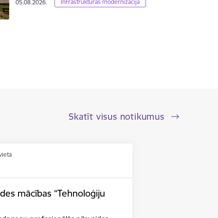
Infrastrukturas modernizācija
05.08.2026.
Skatīt visus notikumus
vieta
ides mācības “Tehnoloģiju