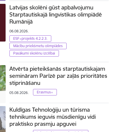
Latvijas skolēni gūst apbalvojumu
Starptautiskajā lingvistikas olimpiādē
Rumānijā
06.08.2026.
ESF+projekts 4.2.2.3.
Mācību priekšmetu olimpiādes
Pasākumi skolēnu izcilībai
Atvērta pieteikšanās starptautiskajam
semināram Parīzē par zaļās prioritātes
stiprināšanu
Erasmus+
05.08.2026.
Kuldīgas Tehnoloģiju un tūrisma
tehnikums ieguvis mūsdienīgu vidi
praktisko prasmju apguvei