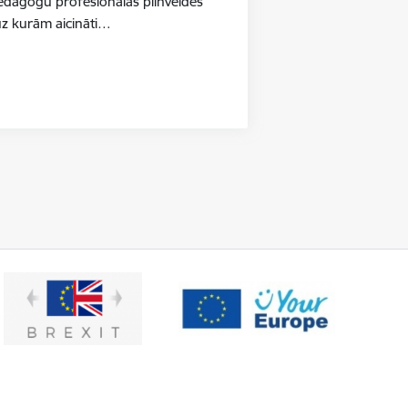
pedagogu profesionālās pilnveides
uz kurām aicināti…