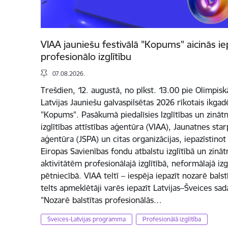
VIAA jauniešu festivālā "Kopums" aicinās ie
profesionālo izglītību
07.08.2026.
Trešdien, 12. augustā, no plkst. 13.00 pie Olimpis
Latvijas Jauniešu galvaspilsētas 2026 rīkotais ikgadē
"Kopums". Pasākumā piedalīsies Izglītības un zinātne
izglītības attīstības aģentūra (VIAA), Jaunatnes s
aģentūra (JSPA) un citas organizācijas, iepazīstino
Eiropas Savienības fondu atbalstu izglītībā un zinā
aktivitātēm profesionālajā izglītībā, neformālajā izg
pētniecībā. VIAA teltī – iespēja iepazīt nozarē balst
telts apmeklētāji varēs iepazīt Latvijas–Šveices s
"Nozarē balstītas profesionālās…
Šveices-Latvijas programma
Profesionālā izglītība