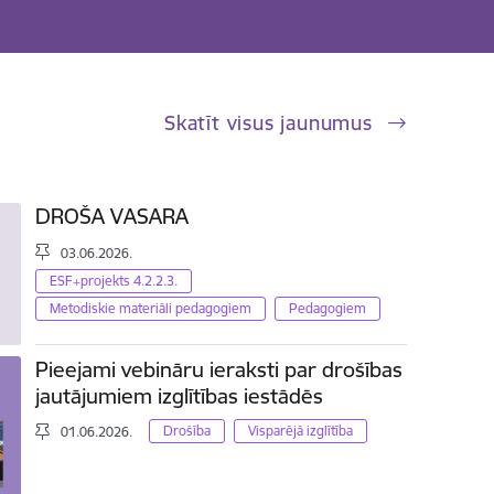
Skatīt visus jaunumus
DROŠA VASARA
03.06.2026.
ESF+projekts 4.2.2.3.
Metodiskie materiāli pedagogiem
Pedagogiem
Pieejami vebināru ieraksti par drošības
jautājumiem izglītības iestādēs
Drošība
Visparējā izglītība
01.06.2026.