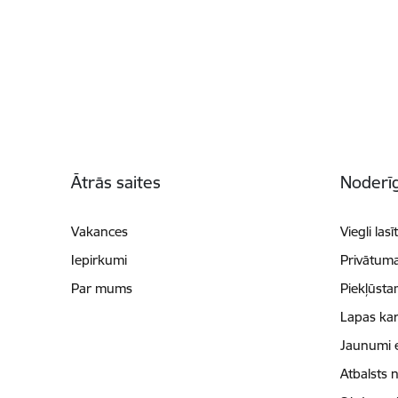
Kājene
Ātrās saites
Noderīg
Vakances
Viegli lasī
Iepirkumi
Privātuma
Par mums
Piekļūsta
Lapas kar
Jaunumi 
Atbalsts 