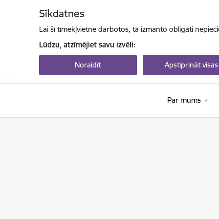
Pāriet uz lapas saturu
Sīkdatnes
Lai šī tīmekļvietne darbotos, tā izmanto obligāti nepiec
Lūdzu, atzīmējiet savu izvēli:
Noraidīt
Apstiprināt visas
Par mums
Valsts izglītības attīstības aģentūra