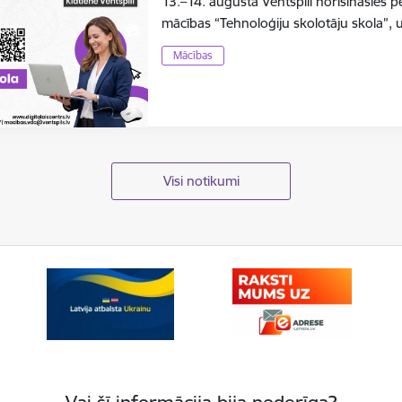
13.–14. augustā Ventspilī norisināsies 
mācības “Tehnoloģiju skolotāju skola”, 
Mācības
Visi notikumi