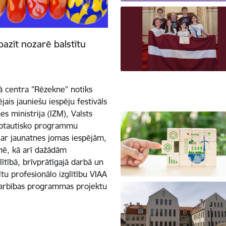
pazīt nozarē balstītu
kā centra "Rēzekne" notiks
jais jauniešu iespēju festivāls
s ministrija (IZM), Valsts
tarptautisko programmu
t ar jaunatnes jomas iespējām,
tnē, kā arī dažādām
lītībā, brīvprātīgajā darbā un
ītu profesionālo izglītību VIAA
adarbības programmas projektu