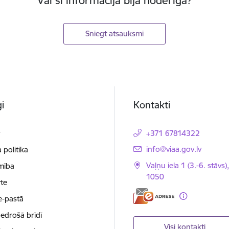
Vai šī informācija bija noderīga?
Sniegt atsauksmi
i
Kontakti
t
+371 67814322
E-pasts:
info@viaa.gov.lv
 politika
Vaļņu iela 1 (3.-6. stāvs)
mība
1050
te
e-pastā
nedrošā brīdī
Visi kontakti