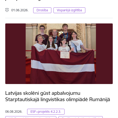
01.06.2026.
Drošība
Visparējā izglītība
Latvijas skolēni gūst apbalvojumu
Starptautiskajā lingvistikas olimpiādē Rumānijā
06.08.2026.
ESF+projekts 4.2.2.3.