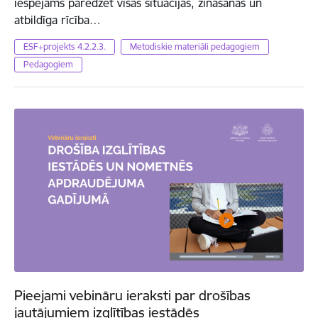
iespējams paredzēt visas situācijas, zināšanas un
atbildīga rīcība…
ESF+projekts 4.2.2.3.
Metodiskie materiāli pedagogiem
Pedagogiem
Pieejami vebināru ieraksti par drošības
jautājumiem izglītības iestādēs