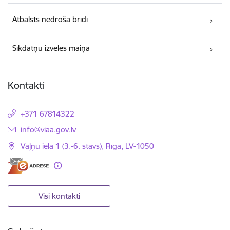
Atbalsts nedrošā brīdī
Sīkdatņu izvēles maiņa
Kontakti
+371 67814322
E-pasts:
info@viaa.gov.lv
Vaļņu iela 1 (3.-6. stāvs), Rīga, LV-1050
Visi kontakti