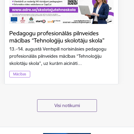
Pedagogu profesionālās pilnveides
mācības “Tehnoloģiju skolotāju skola”
13.–14. augustā Ventspilī norisināsies pedagogu
profesionālās pilnveides mācības “Tehnoloģiju
skolotāju skola”, uz kurām aicināti…
Mācības
Visi notikumi