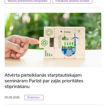
Mācību priekšmetu olimpiādes
Pasākumi skolēnu izcilībai
Atvērta pieteikšanās starptautiskajam
semināram Parīzē par zaļās prioritātes
stiprināšanu
05.08.2026.
Erasmus+