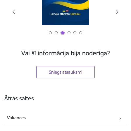
Vai šī informācija bija noderīga?
Sniegt atsauksmi
Kājene
Ātrās saites
Vakances