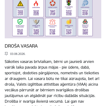
DROŠA VASARA
03.06.2026.
Sākoties vasaras brīvlaikam, bērni un jaunieši arvien
vairāk laika pavada ārpus mājas - pie ūdens, dabā,
sportojot, dodoties pārgājienos, nometnēs un tiekoties
ar draugiem. Lai vasara būtu ne tikai aizraujoša, bet arī
droša, Valsts izglītības attīstības aģentūra (VIAA) aicina
vecākus pārrunāt ar bērniem svarīgākos drošības
jautājumus un atgādināt par rīcību dažādās situācijās.
Drošība ir svarīga ikvienā vecumā. Lai gan nav