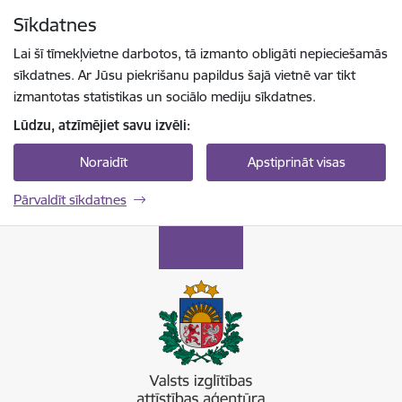
Pāriet uz lapas saturu
Sīkdatnes
Spied
lai meklētu
Enter
Lai šī tīmekļvietne darbotos, tā izmanto obligāti nepieciešamās
sīkdatnes. Ar Jūsu piekrišanu papildus šajā vietnē var tikt
izmantotas statistikas un sociālo mediju sīkdatnes.
Lūdzu, atzīmējiet savu izvēli:
Noraidīt
Apstiprināt visas
Pārvaldīt sīkdatnes
Valsts izglītības attīstības aģentūra