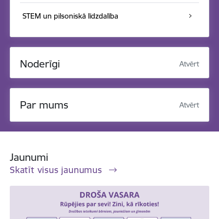
STEM un pilsoniskā līdzdalība
Noderīgi
Atvērt
Par mums
Atvērt
Jaunumi
Skatīt visus jaunumus