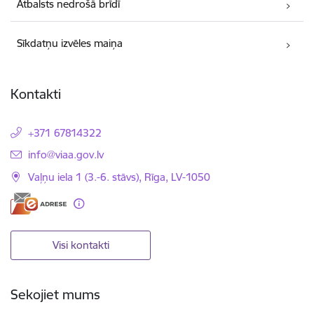
Atbalsts nedrošā brīdī
Sīkdatņu izvēles maiņa
Kontakti
+371 67814322
E-pasts:
info@viaa.gov.lv
Vaļņu iela 1 (3.-6. stāvs), Rīga, LV-1050
Visi kontakti
Sekojiet mums