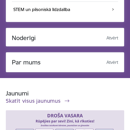
STEM un pilsoniskā līdzdalība
Noderīgi
Atvērt
Par mums
Atvērt
Jaunumi
Skatīt visus jaunumus