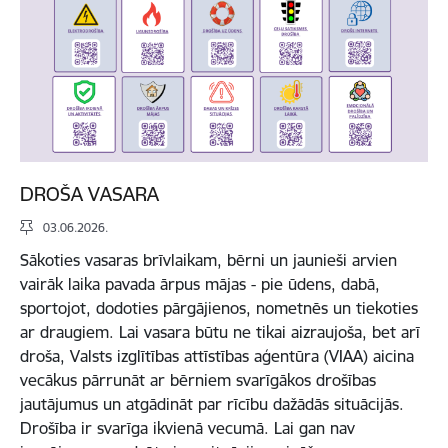
DROŠA VASARA
03.06.2026.
Sākoties vasaras brīvlaikam, bērni un jaunieši arvien
vairāk laika pavada ārpus mājas - pie ūdens, dabā,
sportojot, dodoties pārgājienos, nometnēs un tiekoties
ar draugiem. Lai vasara būtu ne tikai aizraujoša, bet arī
droša, Valsts izglītības attīstības aģentūra (VIAA) aicina
vecākus pārrunāt ar bērniem svarīgākos drošības
jautājumus un atgādināt par rīcību dažādās situācijās.
Drošība ir svarīga ikvienā vecumā. Lai gan nav