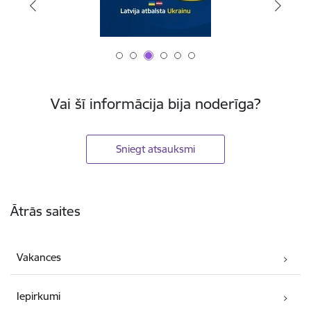
Vai šī informācija bija noderīga?
Sniegt atsauksmi
Kājene
Ātrās saites
Vakances
Iepirkumi