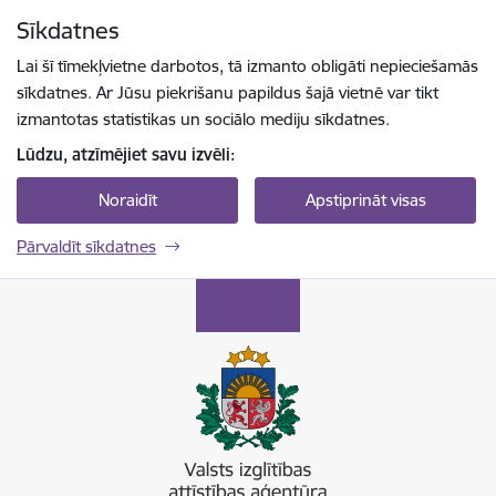
Pāriet uz lapas saturu
Sīkdatnes
Spied
lai meklētu
Enter
Lai šī tīmekļvietne darbotos, tā izmanto obligāti nepieciešamās
sīkdatnes. Ar Jūsu piekrišanu papildus šajā vietnē var tikt
izmantotas statistikas un sociālo mediju sīkdatnes.
Lūdzu, atzīmējiet savu izvēli:
Noraidīt
Apstiprināt visas
Pārvaldīt sīkdatnes
Valsts izglītības attīstības aģentūra