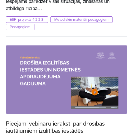
iespējams paredzēt visas situācijas, zināšanas un
atbildīga rīcība…
ESF+projekts 4.2.2.3.
Metodiskie materiāli pedagogiem
Pedagogiem
Pieejami vebināru ieraksti par drošības
jautājumiem izglītības iestādēs