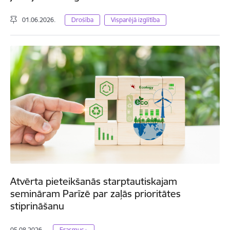
01.06.2026.
Drošība
Visparējā izglītība
Atvērta pieteikšanās starptautiskajam
semināram Parīzē par zaļās prioritātes
stiprināšanu
05.08.2026.
Erasmus+