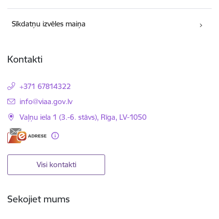
Sīkdatņu izvēles maiņa
Kontakti
+371 67814322
E-pasts:
info@viaa.gov.lv
Vaļņu iela 1 (3.-6. stāvs), Rīga, LV-1050
Visi kontakti
Sekojiet mums