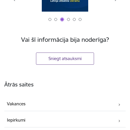
Vai šī informācija bija noderīga?
Sniegt atsauksmi
Kājene
Ātrās saites
Vakances
Iepirkumi