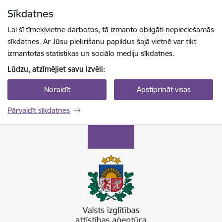
Pāriet uz lapas saturu
Sīkdatnes
Spied
lai meklētu
Enter
Lai šī tīmekļvietne darbotos, tā izmanto obligāti nepieciešamās
sīkdatnes. Ar Jūsu piekrišanu papildus šajā vietnē var tikt
izmantotas statistikas un sociālo mediju sīkdatnes.
Lūdzu, atzīmējiet savu izvēli:
Noraidīt
Apstiprināt visas
Pārvaldīt sīkdatnes
Valsts izglītības attīstības aģentūra