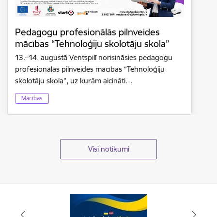
Pedagogu profesionālās pilnveides
mācības “Tehnoloģiju skolotāju skola”
13.–14. augustā Ventspilī norisināsies pedagogu
profesionālās pilnveides mācības “Tehnoloģiju
skolotāju skola”, uz kurām aicināti…
Mācības
Visi notikumi