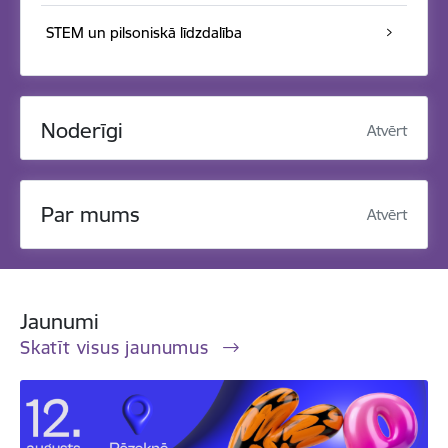
STEM un pilsoniskā līdzdalība
Noderīgi
Atvērt
Par mums
Atvērt
Jaunumi
Skatīt visus jaunumus