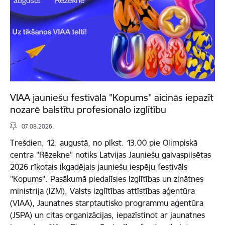
VIAA jauniešu festivālā "Kopums" aicinās iepazīt
nozarē balstītu profesionālo izglītību
07.08.2026.
Trešdien, 12. augustā, no plkst. 13.00 pie Olimpiskā
centra "Rēzekne" notiks Latvijas Jauniešu galvaspilsētas
2026 rīkotais ikgadējais jauniešu iespēju festivāls
"Kopums". Pasākumā piedalīsies Izglītības un zinātnes
ministrija (IZM), Valsts izglītības attīstības aģentūra
(VIAA), Jaunatnes starptautisko programmu aģentūra
(JSPA) un citas organizācijas, iepazīstinot ar jaunatnes