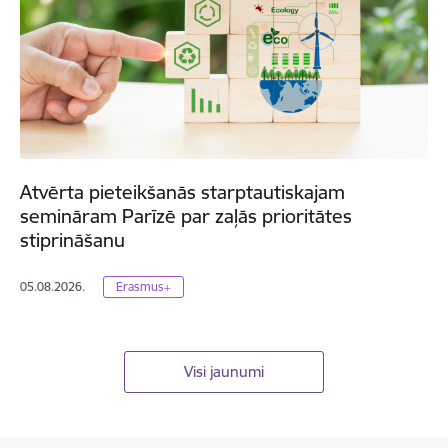
Atvērta pieteikšanās starptautiskajam
semināram Parīzē par zaļās prioritātes
stiprināšanu
05.08.2026.
Erasmus+
Visi jaunumi