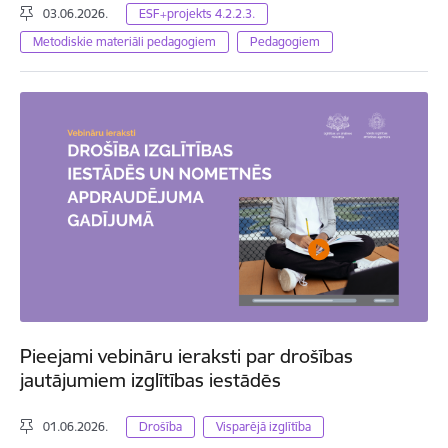
03.06.2026.
ESF+projekts 4.2.2.3.
Metodiskie materiāli pedagogiem
Pedagogiem
Pieejami vebināru ieraksti par drošības
jautājumiem izglītības iestādēs
01.06.2026.
Drošība
Visparējā izglītība