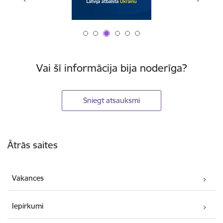
Vai šī informācija bija noderīga?
Sniegt atsauksmi
Kājene
Ātrās saites
Vakances
Iepirkumi