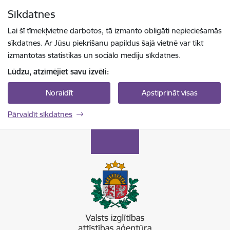
Pāriet uz lapas saturu
Sīkdatnes
Spied
lai meklētu
Enter
Lai šī tīmekļvietne darbotos, tā izmanto obligāti nepieciešamās
sīkdatnes. Ar Jūsu piekrišanu papildus šajā vietnē var tikt
izmantotas statistikas un sociālo mediju sīkdatnes.
Lūdzu, atzīmējiet savu izvēli:
Noraidīt
Apstiprināt visas
Pārvaldīt sīkdatnes
Valsts izglītības attīstības aģentūra