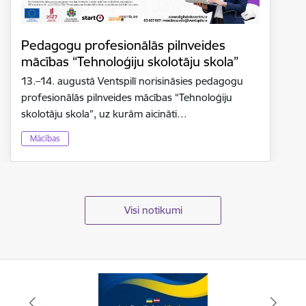
Pedagogu profesionālās pilnveides
mācības “Tehnoloģiju skolotāju skola”
13.–14. augustā Ventspilī norisināsies pedagogu
profesionālās pilnveides mācības “Tehnoloģiju
skolotāju skola”, uz kurām aicināti…
Mācības
Visi notikumi