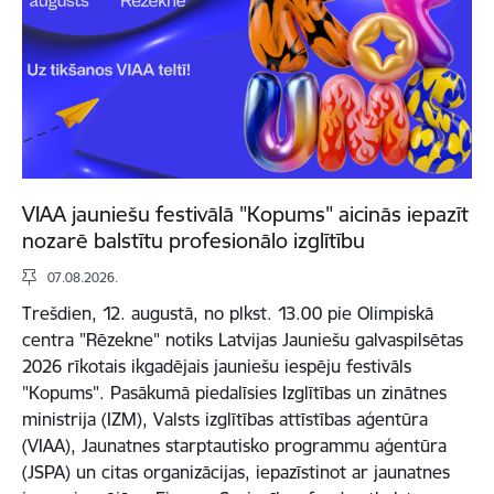
VIAA jauniešu festivālā "Kopums" aicinās iepazīt
nozarē balstītu profesionālo izglītību
07.08.2026.
Trešdien, 12. augustā, no plkst. 13.00 pie Olimpiskā
centra "Rēzekne" notiks Latvijas Jauniešu galvaspilsētas
2026 rīkotais ikgadējais jauniešu iespēju festivāls
"Kopums". Pasākumā piedalīsies Izglītības un zinātnes
ministrija (IZM), Valsts izglītības attīstības aģentūra
(VIAA), Jaunatnes starptautisko programmu aģentūra
(JSPA) un citas organizācijas, iepazīstinot ar jaunatnes