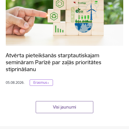
Atvērta pieteikšanās starptautiskajam
semināram Parīzē par zaļās prioritātes
stiprināšanu
05.08.2026.
Erasmus+
Visi jaunumi