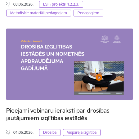
03.06.2026.
ESF+projekts 4.2.2.3.
Metodiskie materiāli pedagogiem
Pedagogiem
Pieejami vebināru ieraksti par drošības
jautājumiem izglītības iestādēs
01.06.2026.
Drošība
Visparējā izglītība