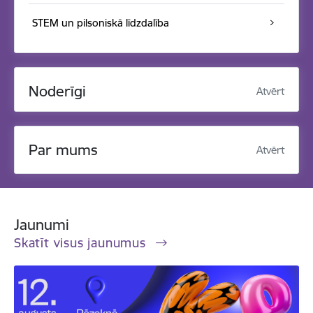
STEM un pilsoniskā līdzdalība
Noderīgi
Atvērt
Par mums
Atvērt
Jaunumi
Skatīt visus jaunumus