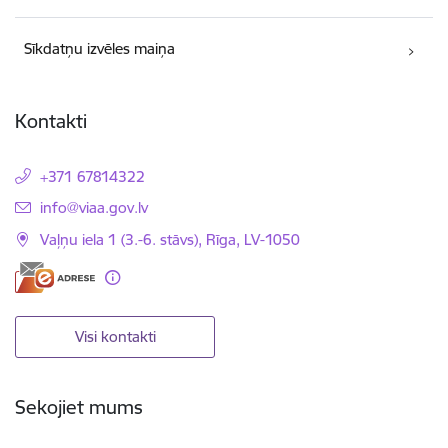
Sīkdatņu izvēles maiņa
Kontakti
+371 67814322
E-pasts:
info@viaa.gov.lv
Vaļņu iela 1 (3.-6. stāvs), Rīga, LV-1050
Visi kontakti
Sekojiet mums