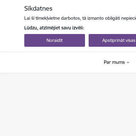
Pāriet uz lapas saturu
Sīkdatnes
Lai šī tīmekļvietne darbotos, tā izmanto obligāti nepiec
Lūdzu, atzīmējiet savu izvēli:
Noraidīt
Apstiprināt visas
Par mums
Valsts izglītības attīstības aģentūra