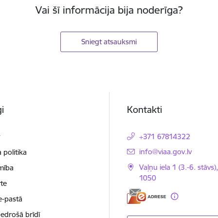
Vai šī informācija bija noderīga?
Sniegt atsauksmi
i
Kontakti
t
+371 67814322
E-pasts:
info@viaa.gov.lv
 politika
Vaļņu iela 1 (3.-6. stāvs)
mība
1050
te
e-pastā
nedrošā brīdī