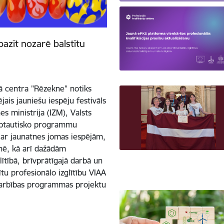
pazīt nozarē balstītu
kā centra "Rēzekne" notiks
jais jauniešu iespēju festivāls
s ministrija (IZM), Valsts
tarptautisko programmu
t ar jaunatnes jomas iespējām,
tnē, kā arī dažādām
lītībā, brīvprātīgajā darbā un
ītu profesionālo izglītību VIAA
adarbības programmas projektu