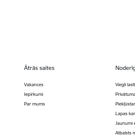
Kājene
Ātrās saites
Noderīg
Vakances
Viegli lasī
Iepirkumi
Privātuma
Par mums
Piekļūsta
Lapas kar
Jaunumi 
Atbalsts 