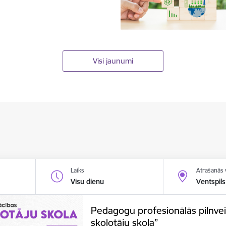
Visi jaunumi
Laiks
Atrašanās 
Visu dienu
Ventspils
Pedagogu profesionālās pilnve
skolotāju skola”