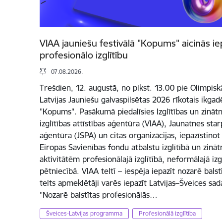
VIAA jauniešu festivālā "Kopums" aicinās ie
profesionālo izglītību
07.08.2026.
Trešdien, 12. augustā, no plkst. 13.00 pie Olimpis
Latvijas Jauniešu galvaspilsētas 2026 rīkotais ikgadē
"Kopums". Pasākumā piedalīsies Izglītības un zinātne
izglītības attīstības aģentūra (VIAA), Jaunatnes s
aģentūra (JSPA) un citas organizācijas, iepazīstino
Eiropas Savienības fondu atbalstu izglītībā un zinā
aktivitātēm profesionālajā izglītībā, neformālajā izg
pētniecībā. VIAA teltī – iespēja iepazīt nozarē balst
telts apmeklētāji varēs iepazīt Latvijas–Šveices s
"Nozarē balstītas profesionālās…
Šveices-Latvijas programma
Profesionālā izglītība