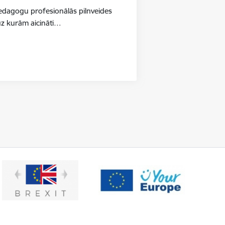
pedagogu profesionālās pilnveides
uz kurām aicināti…