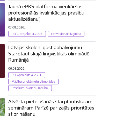
Jaunā ePKS platforma vienkāršos
profesionālās kvalifikācijas prasību
aktualizēšanu[
07.08.2026.
ESF+ projekts 4.2.2.9.
Profesionālā izglītība
Latvijas skolēni gūst apbalvojumu
Starptautiskajā lingvistikas olimpiādē
Rumānijā
06.08.2026.
ESF+projekts 4.2.2.3.
Mācību priekšmetu olimpiādes
Pasākumi skolēnu izcilībai
Atvērta pieteikšanās starptautiskajam
semināram Parīzē par zaļās prioritātes
stiprināšanu