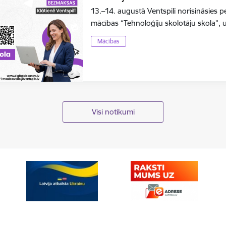
13.–14. augustā Ventspilī norisināsies 
mācības “Tehnoloģiju skolotāju skola”, 
Mācības
Visi notikumi