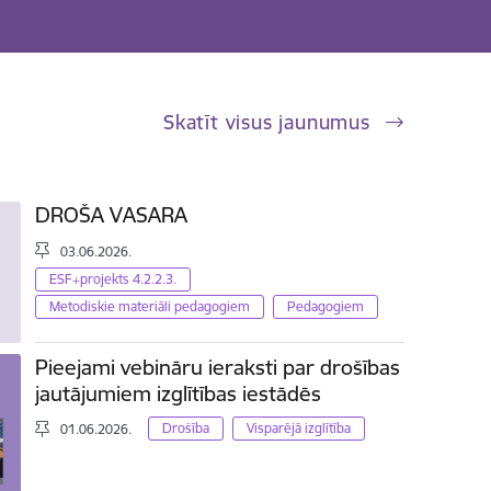
Skatīt visus jaunumus
DROŠA VASARA
03.06.2026.
ESF+projekts 4.2.2.3.
Metodiskie materiāli pedagogiem
Pedagogiem
Pieejami vebināru ieraksti par drošības
jautājumiem izglītības iestādēs
Drošība
Visparējā izglītība
01.06.2026.