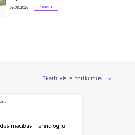
Erasmus+
05.08.2026.
Skatīt visus notikumus
vieta
ides mācības “Tehnoloģiju