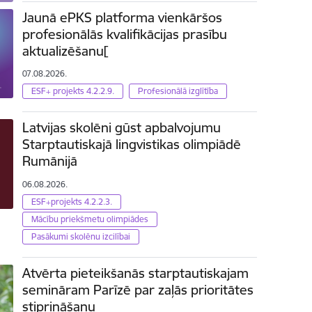
Jaunā ePKS platforma vienkāršos
profesionālās kvalifikācijas prasību
aktualizēšanu[
07.08.2026.
ESF+ projekts 4.2.2.9.
Profesionālā izglītība
Latvijas skolēni gūst apbalvojumu
Starptautiskajā lingvistikas olimpiādē
Rumānijā
06.08.2026.
ESF+projekts 4.2.2.3.
Mācību priekšmetu olimpiādes
Pasākumi skolēnu izcilībai
Atvērta pieteikšanās starptautiskajam
semināram Parīzē par zaļās prioritātes
stiprināšanu