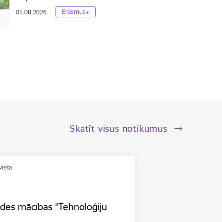
Erasmus+
05.08.2026.
Skatīt visus notikumus
vieta
ides mācības “Tehnoloģiju