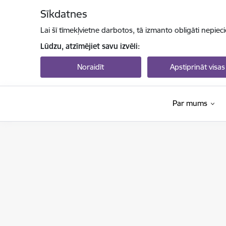
Pāriet uz lapas saturu
Sīkdatnes
Lai šī tīmekļvietne darbotos, tā izmanto obligāti nepiec
Lūdzu, atzīmējiet savu izvēli:
Noraidīt
Apstiprināt visas
Par mums
Valsts izglītības attīstības aģentūra