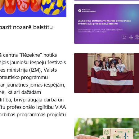
pazīt nozarē balstītu
kā centra "Rēzekne" notiks
jais jauniešu iespēju festivāls
s ministrija (IZM), Valsts
tarptautisko programmu
t ar jaunatnes jomas iespējām,
tnē, kā arī dažādām
lītībā, brīvprātīgajā darbā un
ītu profesionālo izglītību VIAA
adarbības programmas projektu