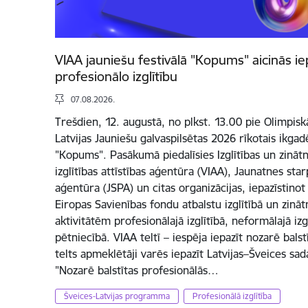
VIAA jauniešu festivālā "Kopums" aicinās ie
profesionālo izglītību
07.08.2026.
Trešdien, 12. augustā, no plkst. 13.00 pie Olimpis
Latvijas Jauniešu galvaspilsētas 2026 rīkotais ikgadē
"Kopums". Pasākumā piedalīsies Izglītības un zinātne
izglītības attīstības aģentūra (VIAA), Jaunatnes s
aģentūra (JSPA) un citas organizācijas, iepazīstino
Eiropas Savienības fondu atbalstu izglītībā un zinā
aktivitātēm profesionālajā izglītībā, neformālajā izg
pētniecībā. VIAA teltī – iespēja iepazīt nozarē balst
telts apmeklētāji varēs iepazīt Latvijas–Šveices s
"Nozarē balstītas profesionālās…
Šveices-Latvijas programma
Profesionālā izglītība