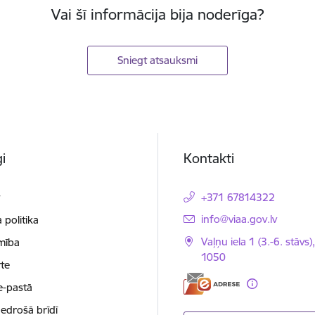
Vai šī informācija bija noderīga?
Sniegt atsauksmi
i
Kontakti
t
+371 67814322
E-pasts:
info@viaa.gov.lv
 politika
Vaļņu iela 1 (3.-6. stāvs)
mība
1050
te
e-pastā
nedrošā brīdī