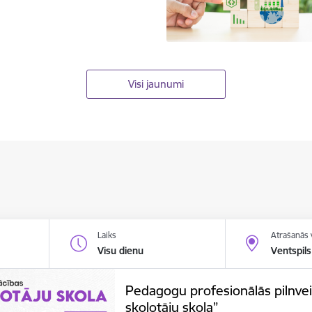
Visi jaunumi
Laiks
Atrašanās 
Visu dienu
Ventspils
Pedagogu profesionālās pilnve
skolotāju skola”