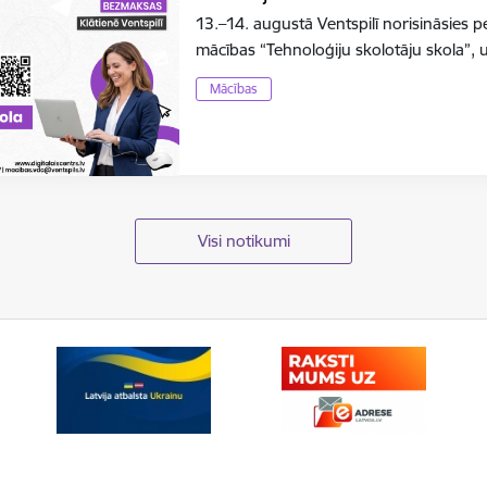
13.–14. augustā Ventspilī norisināsies 
mācības “Tehnoloģiju skolotāju skola”, 
Mācības
Visi notikumi