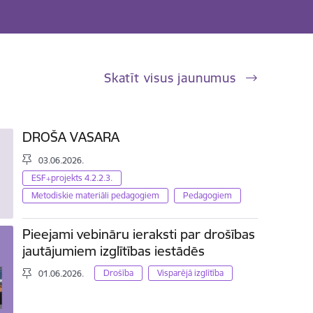
Skatīt visus jaunumus
DROŠA VASARA
03.06.2026.
ESF+projekts 4.2.2.3.
Metodiskie materiāli pedagogiem
Pedagogiem
Pieejami vebināru ieraksti par drošības
jautājumiem izglītības iestādēs
Drošība
Visparējā izglītība
01.06.2026.