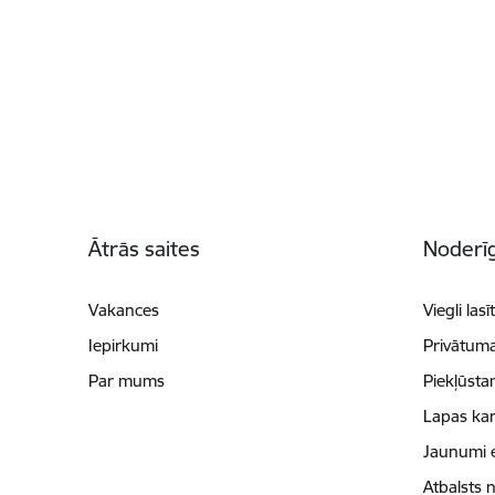
Kājene
Ātrās saites
Noderīg
Vakances
Viegli lasī
Iepirkumi
Privātuma
Par mums
Piekļūsta
Lapas kar
Jaunumi 
Atbalsts 