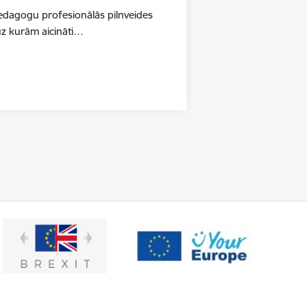
pedagogu profesionālās pilnveides
uz kurām aicināti…