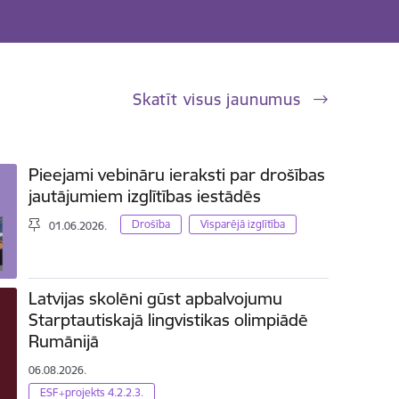
Skatīt visus jaunumus
Pieejami vebināru ieraksti par drošības
jautājumiem izglītības iestādēs
Drošība
Visparējā izglītība
01.06.2026.
Latvijas skolēni gūst apbalvojumu
Starptautiskajā lingvistikas olimpiādē
Rumānijā
06.08.2026.
ESF+projekts 4.2.2.3.