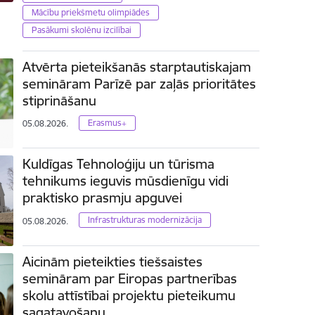
Mācību priekšmetu olimpiādes
Pasākumi skolēnu izcilībai
Atvērta pieteikšanās starptautiskajam
semināram Parīzē par zaļās prioritātes
stiprināšanu
Erasmus+
05.08.2026.
Kuldīgas Tehnoloģiju un tūrisma
tehnikums ieguvis mūsdienīgu vidi
praktisko prasmju apguvei
Infrastrukturas modernizācija
05.08.2026.
Aicinām pieteikties tiešsaistes
semināram par Eiropas partnerības
skolu attīstībai projektu pieteikumu
sagatavošanu