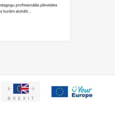
pedagogu profesionālās pilnveides
uz kurām aicināti…