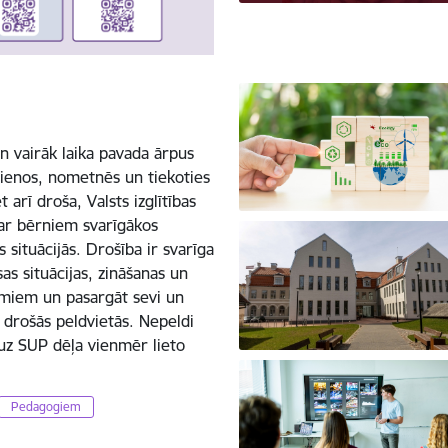
en vairāk laika pavada ārpus
jienos, nometnēs un tiekoties
 arī droša, Valsts izglītības
 ar bērniem svarīgākos
 situācijās. Drošība ir svarīga
s situācijas, zināšanas un
jumiem un pasargāt sevi un
 drošās peldvietās. Nepeldi
 uz SUP dēļa vienmēr lieto
Pedagogiem