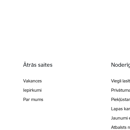
Kājene
Ātrās saites
Noderīg
Vakances
Viegli lasī
Iepirkumi
Privātuma
Par mums
Piekļūsta
Lapas kar
Jaunumi 
Atbalsts 