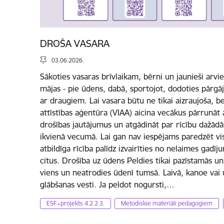
DROŠA VASARA
03.06.2026.
Sākoties vasaras brīvlaikam, bērni un jaunieši arvi
mājas - pie ūdens, dabā, sportojot, dodoties pārgā
ar draugiem. Lai vasara būtu ne tikai aizraujoša, bet
attīstības aģentūra (VIAA) aicina vecākus pārrunāt
drošības jautājumus un atgādināt par rīcību dažādās
ikvienā vecumā. Lai gan nav iespējams paredzēt visa
atbildīga rīcība palīdz izvairīties no nelaimes gadī
citus. Drošība uz ūdens Peldies tikai pazīstamās un
viens un neatrodies ūdenī tumsā. Laivā, kanoe vai
glābšanas vesti. Ja peldot nogursti,…
ESF+projekts 4.2.2.3.
Metodiskie materiāli pedagogiem