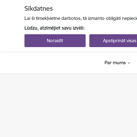
Pāriet uz lapas saturu
Sīkdatnes
Lai šī tīmekļvietne darbotos, tā izmanto obligāti nepiec
Lūdzu, atzīmējiet savu izvēli:
Noraidīt
Apstiprināt visas
Par mums
Valsts izglītības attīstības aģentūra