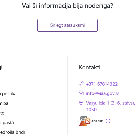
Vai šī informācija bija noderīga?
Sniegt atsauksmi
i
Kontakti
t
+371 67814322
E-pasts:
info@viaa.gov.lv
 politika
Vaļņu iela 1 (3.-6. stāvs)
mība
1050
te
e-pastā
nedrošā brīdī