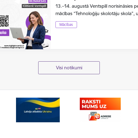
13.–14. augustā Ventspilī norisināsies 
mācības “Tehnoloģiju skolotāju skola”, 
Mācības
Visi notikumi