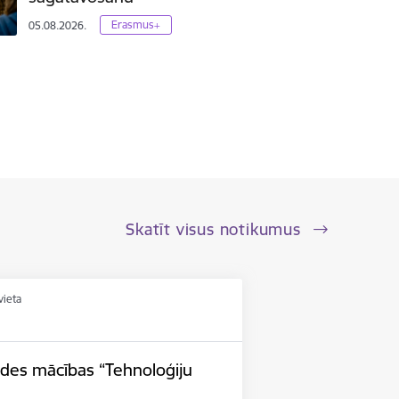
Erasmus+
05.08.2026.
Skatīt visus notikumus
vieta
ides mācības “Tehnoloģiju