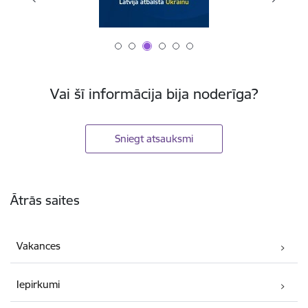
Vai šī informācija bija noderīga?
Sniegt atsauksmi
Kājene
Ātrās saites
Vakances
Iepirkumi