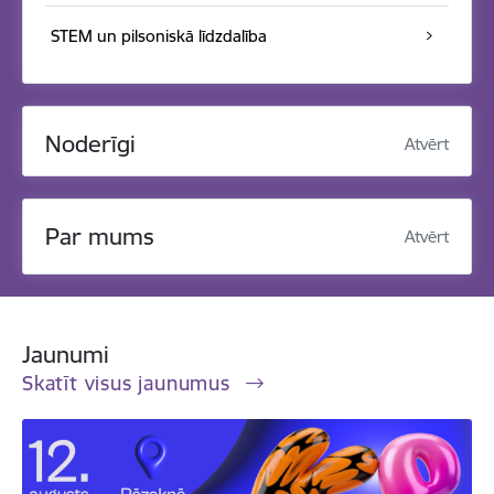
STEM un pilsoniskā līdzdalība
Noderīgi
Atvērt
Par mums
Atvērt
Jaunumi
Skatīt visus jaunumus