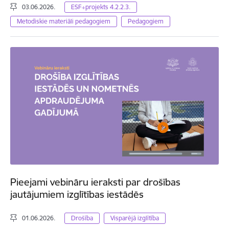
03.06.2026.
ESF+projekts 4.2.2.3.
Metodiskie materiāli pedagogiem
Pedagogiem
Pieejami vebināru ieraksti par drošības
jautājumiem izglītības iestādēs
01.06.2026.
Drošība
Visparējā izglītība