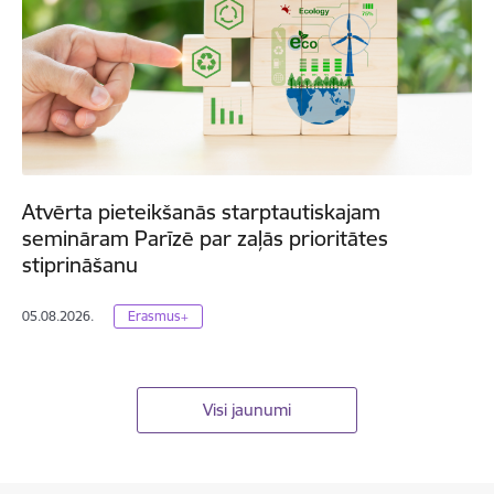
Atvērta pieteikšanās starptautiskajam
semināram Parīzē par zaļās prioritātes
stiprināšanu
05.08.2026.
Erasmus+
Visi jaunumi