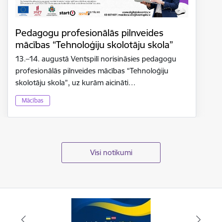
Pedagogu profesionālās pilnveides
mācības “Tehnoloģiju skolotāju skola”
13.–14. augustā Ventspilī norisināsies pedagogu
profesionālās pilnveides mācības “Tehnoloģiju
skolotāju skola”, uz kurām aicināti…
Mācības
Visi notikumi