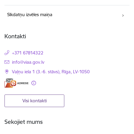
Sīkdatņu izvēles maiņa
Kontakti
+371 67814322
E-pasts:
info@viaa.gov.lv
Vaļņu iela 1 (3.-6. stāvs), Rīga, LV-1050
Visi kontakti
Sekojiet mums