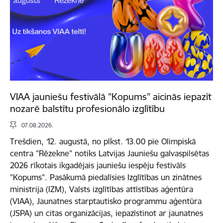
VIAA jauniešu festivālā "Kopums" aicinās iepazīt
nozarē balstītu profesionālo izglītību
07.08.2026.
Trešdien, 12. augustā, no plkst. 13.00 pie Olimpiskā
centra "Rēzekne" notiks Latvijas Jauniešu galvaspilsētas
2026 rīkotais ikgadējais jauniešu iespēju festivāls
"Kopums". Pasākumā piedalīsies Izglītības un zinātnes
ministrija (IZM), Valsts izglītības attīstības aģentūra
(VIAA), Jaunatnes starptautisko programmu aģentūra
(JSPA) un citas organizācijas, iepazīstinot ar jaunatnes