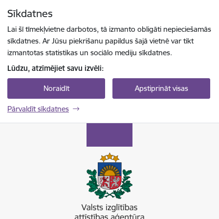
Pāriet uz lapas saturu
Sīkdatnes
Spied
lai meklētu
Enter
Lai šī tīmekļvietne darbotos, tā izmanto obligāti nepieciešamās
sīkdatnes. Ar Jūsu piekrišanu papildus šajā vietnē var tikt
izmantotas statistikas un sociālo mediju sīkdatnes.
Lūdzu, atzīmējiet savu izvēli:
Noraidīt
Apstiprināt visas
Pārvaldīt sīkdatnes
Valsts izglītības attīstības aģentūra