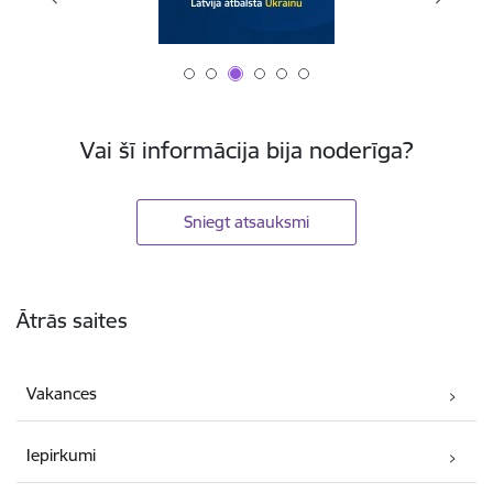
Vai šī informācija bija noderīga?
Sniegt atsauksmi
Kājene
Ātrās saites
Vakances
Iepirkumi