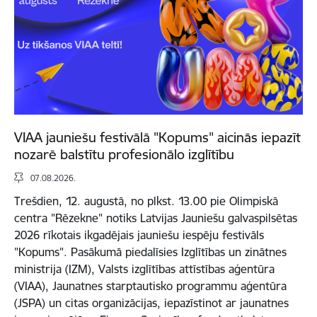
VIAA jauniešu festivālā "Kopums" aicinās iepazīt
nozarē balstītu profesionālo izglītību
07.08.2026.
Trešdien, 12. augustā, no plkst. 13.00 pie Olimpiskā
centra "Rēzekne" notiks Latvijas Jauniešu galvaspilsētas
2026 rīkotais ikgadējais jauniešu iespēju festivāls
"Kopums". Pasākumā piedalīsies Izglītības un zinātnes
ministrija (IZM), Valsts izglītības attīstības aģentūra
(VIAA), Jaunatnes starptautisko programmu aģentūra
(JSPA) un citas organizācijas, iepazīstinot ar jaunatnes