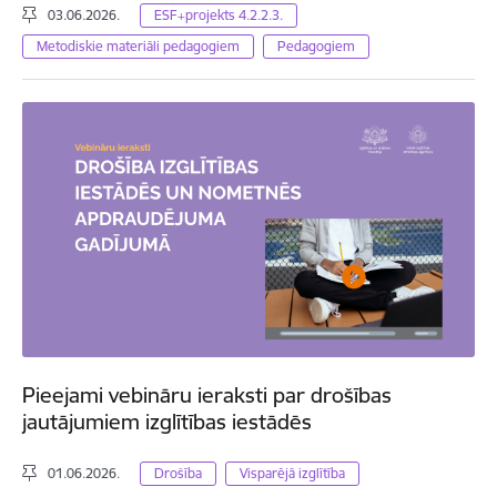
03.06.2026.
ESF+projekts 4.2.2.3.
Metodiskie materiāli pedagogiem
Pedagogiem
Pieejami vebināru ieraksti par drošības
jautājumiem izglītības iestādēs
01.06.2026.
Drošība
Visparējā izglītība