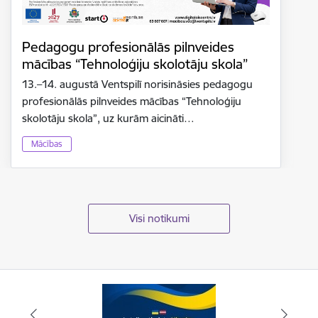
Pedagogu profesionālās pilnveides
mācības “Tehnoloģiju skolotāju skola”
13.–14. augustā Ventspilī norisināsies pedagogu
profesionālās pilnveides mācības “Tehnoloģiju
skolotāju skola”, uz kurām aicināti…
Mācības
Visi notikumi