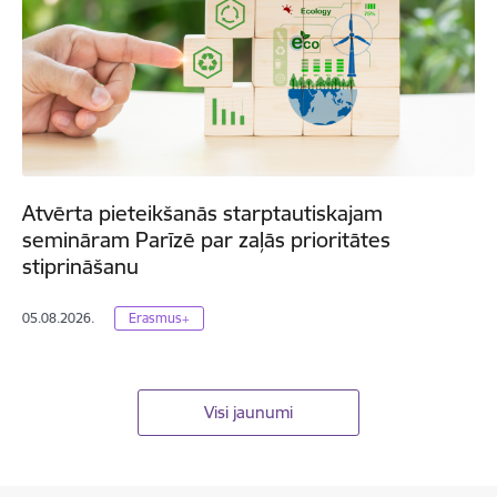
Atvērta pieteikšanās starptautiskajam
semināram Parīzē par zaļās prioritātes
stiprināšanu
05.08.2026.
Erasmus+
Visi jaunumi