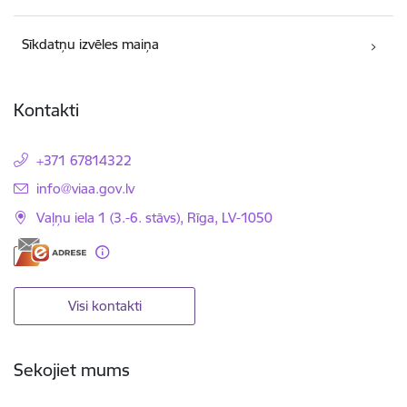
Sīkdatņu izvēles maiņa
Kontakti
+371 67814322
E-pasts:
info@viaa.gov.lv
Vaļņu iela 1 (3.-6. stāvs), Rīga, LV-1050
Visi kontakti
Sekojiet mums