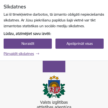
Pāriet uz lapas saturu
Sīkdatnes
Spied
lai meklētu
Enter
Lai šī tīmekļvietne darbotos, tā izmanto obligāti nepieciešamās
sīkdatnes. Ar Jūsu piekrišanu papildus šajā vietnē var tikt
izmantotas statistikas un sociālo mediju sīkdatnes.
Lūdzu, atzīmējiet savu izvēli:
Noraidīt
Apstiprināt visas
Pārvaldīt sīkdatnes
Valsts izglītības attīstības aģentūra