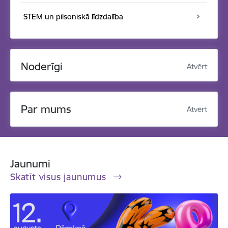
STEM un pilsoniskā līdzdalība
Noderīgi
Atvērt
Par mums
Atvērt
Jaunumi
Skatīt visus jaunumus