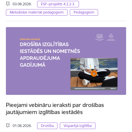
03.06.2026.
ESF+projekts 4.2.2.3.
Metodiskie materiāli pedagogiem
Pedagogiem
Pieejami vebināru ieraksti par drošības
jautājumiem izglītības iestādēs
01.06.2026.
Drošība
Visparējā izglītība