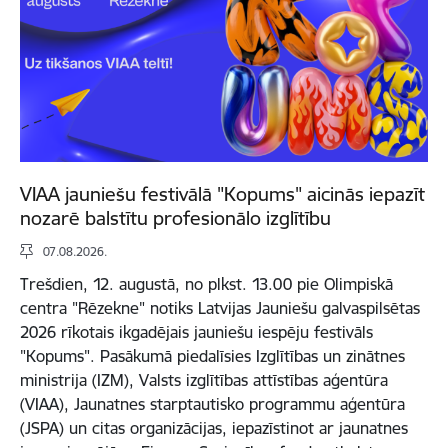
VIAA jauniešu festivālā "Kopums" aicinās iepazīt
nozarē balstītu profesionālo izglītību
07.08.2026.
Trešdien, 12. augustā, no plkst. 13.00 pie Olimpiskā
centra "Rēzekne" notiks Latvijas Jauniešu galvaspilsētas
2026 rīkotais ikgadējais jauniešu iespēju festivāls
"Kopums". Pasākumā piedalīsies Izglītības un zinātnes
ministrija (IZM), Valsts izglītības attīstības aģentūra
(VIAA), Jaunatnes starptautisko programmu aģentūra
(JSPA) un citas organizācijas, iepazīstinot ar jaunatnes