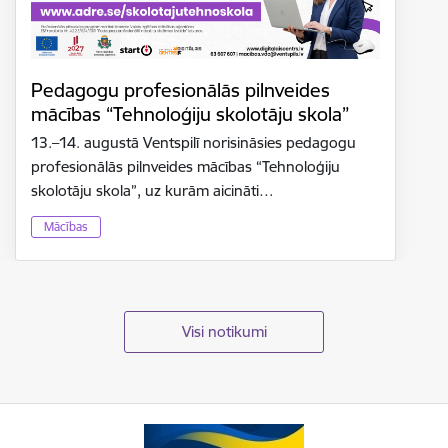
Pedagogu profesionālās pilnveides
mācības “Tehnoloģiju skolotāju skola”
13.–14. augustā Ventspilī norisināsies pedagogu
profesionālās pilnveides mācības “Tehnoloģiju
skolotāju skola”, uz kurām aicināti…
Mācības
Visi notikumi