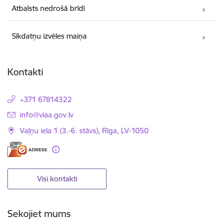
Atbalsts nedrošā brīdī
Sīkdatņu izvēles maiņa
Kontakti
+371 67814322
E-pasts:
info@viaa.gov.lv
Vaļņu iela 1 (3.-6. stāvs), Rīga, LV-1050
Visi kontakti
Sekojiet mums