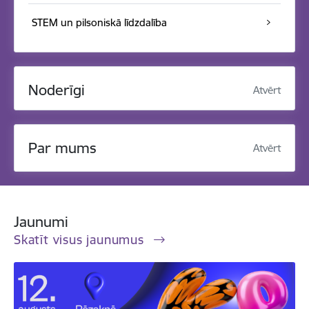
STEM un pilsoniskā līdzdalība
Noderīgi
Atvērt
Par mums
Atvērt
Jaunumi
Skatīt visus jaunumus