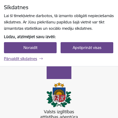
Pāriet uz lapas saturu
Sīkdatnes
Spied
lai meklētu
Enter
Lai šī tīmekļvietne darbotos, tā izmanto obligāti nepieciešamās
sīkdatnes. Ar Jūsu piekrišanu papildus šajā vietnē var tikt
izmantotas statistikas un sociālo mediju sīkdatnes.
Lūdzu, atzīmējiet savu izvēli:
Noraidīt
Apstiprināt visas
Pārvaldīt sīkdatnes
Valsts izglītības attīstības aģentūra