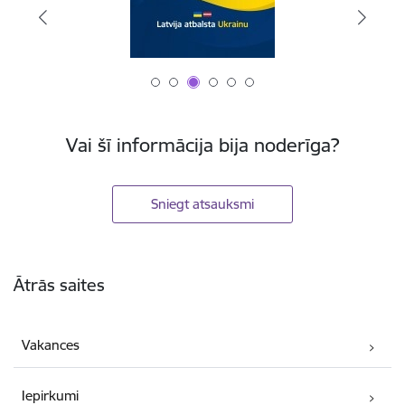
Vai šī informācija bija noderīga?
Sniegt atsauksmi
Kājene
Ātrās saites
Vakances
Iepirkumi