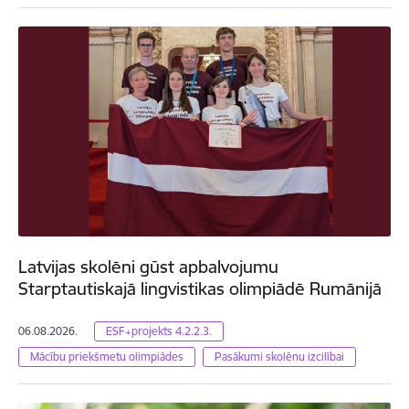
Latvijas skolēni gūst apbalvojumu
Starptautiskajā lingvistikas olimpiādē Rumānijā
06.08.2026.
ESF+projekts 4.2.2.3.
Mācību priekšmetu olimpiādes
Pasākumi skolēnu izcilībai