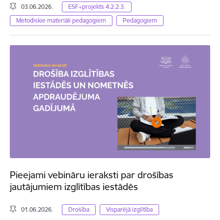
03.06.2026.
ESF+projekts 4.2.2.3.
Metodiskie materiāli pedagogiem
Pedagogiem
Pieejami vebināru ieraksti par drošības
jautājumiem izglītības iestādēs
01.06.2026.
Drošība
Visparējā izglītība