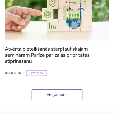
Atvērta pieteikšanās starptautiskajam
semināram Parīzē par zaļās prioritātes
stiprināšanu
05.08.2026.
Erasmus+
Visi jaunumi