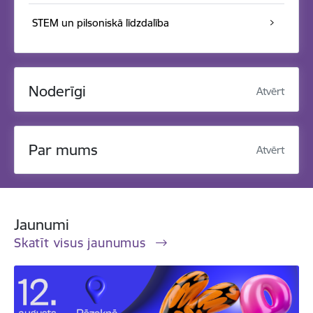
STEM un pilsoniskā līdzdalība
Noderīgi
Atvērt
Par mums
Atvērt
Jaunumi
Skatīt visus jaunumus