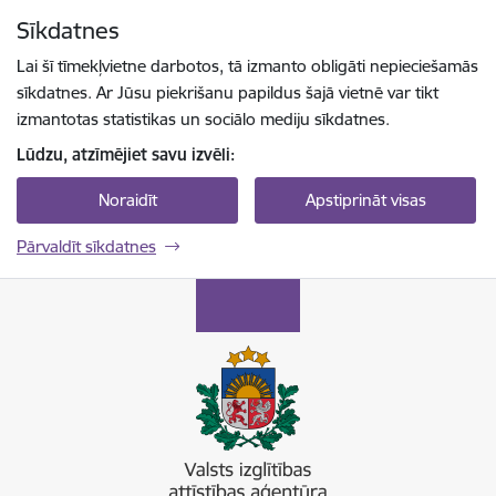
Pāriet uz lapas saturu
Sīkdatnes
Spied
lai meklētu
Enter
Lai šī tīmekļvietne darbotos, tā izmanto obligāti nepieciešamās
sīkdatnes. Ar Jūsu piekrišanu papildus šajā vietnē var tikt
izmantotas statistikas un sociālo mediju sīkdatnes.
Lūdzu, atzīmējiet savu izvēli:
Noraidīt
Apstiprināt visas
Pārvaldīt sīkdatnes
Valsts izglītības attīstības aģentūra