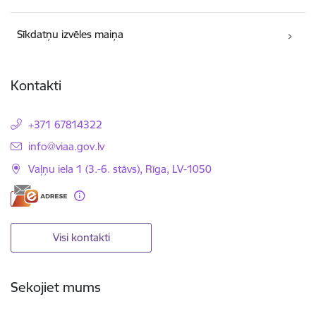
Sīkdatņu izvēles maiņa
Kontakti
+371 67814322
E-pasts:
info@viaa.gov.lv
Vaļņu iela 1 (3.-6. stāvs), Rīga, LV-1050
Visi kontakti
Sekojiet mums