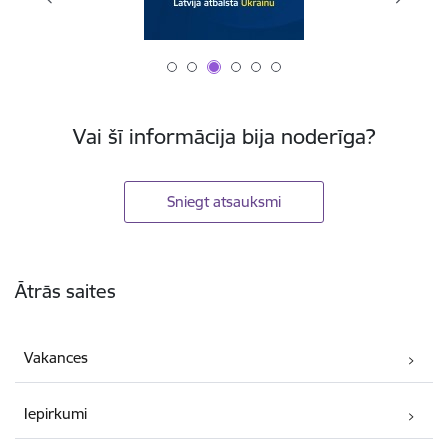
Vai šī informācija bija noderīga?
Sniegt atsauksmi
Kājene
Ātrās saites
Vakances
Iepirkumi