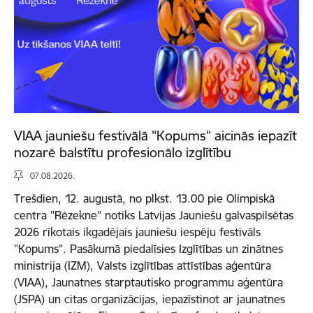
VIAA jauniešu festivālā "Kopums" aicinās iepazīt
nozarē balstītu profesionālo izglītību
07.08.2026.
Trešdien, 12. augustā, no plkst. 13.00 pie Olimpiskā
centra "Rēzekne" notiks Latvijas Jauniešu galvaspilsētas
2026 rīkotais ikgadējais jauniešu iespēju festivāls
"Kopums". Pasākumā piedalīsies Izglītības un zinātnes
ministrija (IZM), Valsts izglītības attīstības aģentūra
(VIAA), Jaunatnes starptautisko programmu aģentūra
(JSPA) un citas organizācijas, iepazīstinot ar jaunatnes