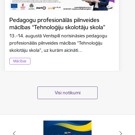
Pedagogu profesionālās pilnveides
mācības “Tehnoloģiju skolotāju skola”
13.–14. augustā Ventspilī norisināsies pedagogu
profesionālās pilnveides mācības “Tehnoloģiju
skolotāju skola”, uz kurām aicināti…
Mācības
Visi notikumi