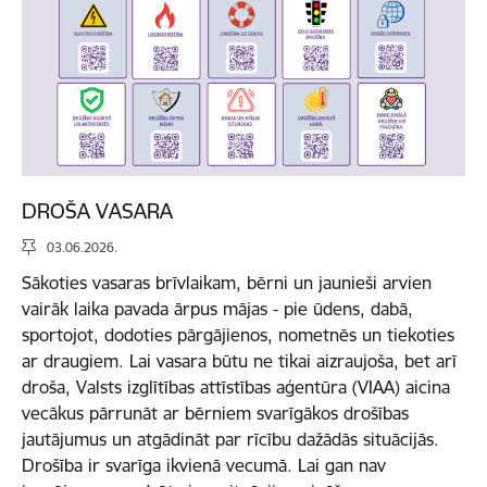
DROŠA VASARA
03.06.2026.
Sākoties vasaras brīvlaikam, bērni un jaunieši arvien
vairāk laika pavada ārpus mājas - pie ūdens, dabā,
sportojot, dodoties pārgājienos, nometnēs un tiekoties
ar draugiem. Lai vasara būtu ne tikai aizraujoša, bet arī
droša, Valsts izglītības attīstības aģentūra (VIAA) aicina
vecākus pārrunāt ar bērniem svarīgākos drošības
jautājumus un atgādināt par rīcību dažādās situācijās.
Drošība ir svarīga ikvienā vecumā. Lai gan nav