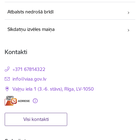
Atbalsts nedrošā brīdī
Sīkdatņu izvēles maiņa
Kontakti
+371 67814322
E-pasts:
info@viaa.gov.lv
Vaļņu iela 1 (3.-6. stāvs), Rīga, LV-1050
Visi kontakti