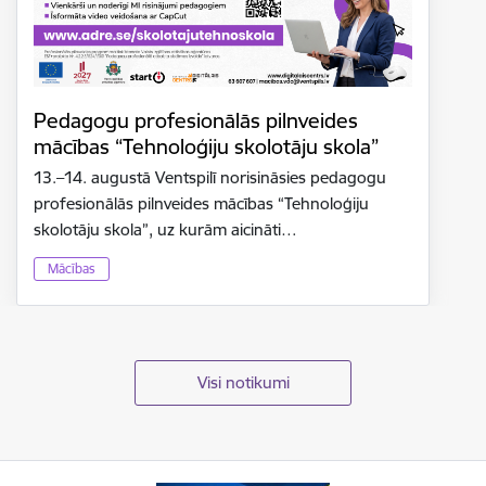
Pedagogu profesionālās pilnveides
mācības “Tehnoloģiju skolotāju skola”
13.–14. augustā Ventspilī norisināsies pedagogu
profesionālās pilnveides mācības “Tehnoloģiju
skolotāju skola”, uz kurām aicināti…
Mācības
Visi notikumi