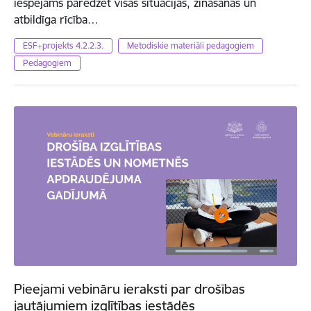
iespējams paredzēt visas situācijas, zināšanas un
atbildīga rīcība…
ESF+projekts 4.2.2.3.
Metodiskie materiāli pedagogiem
Pedagogiem
Pieejami vebināru ieraksti par drošības
jautājumiem izglītības iestādēs