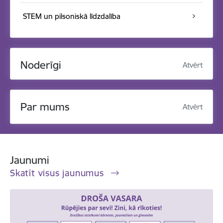
STEM un pilsoniskā līdzdalība
Noderīgi
Atvērt
Par mums
Atvērt
Jaunumi
Skatīt visus jaunumus