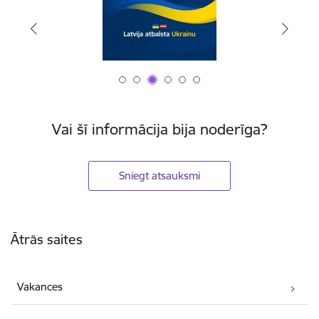
Vai šī informācija bija noderīga?
Sniegt atsauksmi
Kājene
Ātrās saites
Vakances