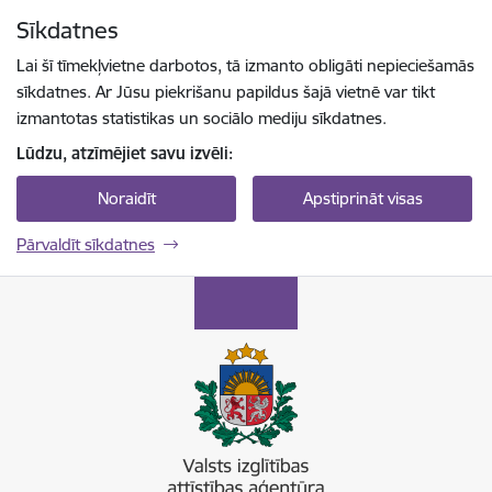
Pāriet uz lapas saturu
Sīkdatnes
Spied
lai meklētu
Enter
Lai šī tīmekļvietne darbotos, tā izmanto obligāti nepieciešamās
sīkdatnes. Ar Jūsu piekrišanu papildus šajā vietnē var tikt
izmantotas statistikas un sociālo mediju sīkdatnes.
Lūdzu, atzīmējiet savu izvēli:
Noraidīt
Apstiprināt visas
Pārvaldīt sīkdatnes
Valsts izglītības attīstības aģentūra