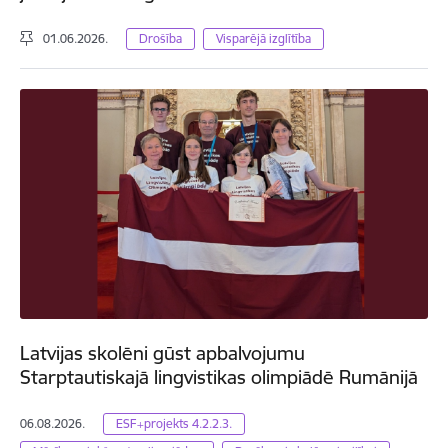
01.06.2026.
Drošība
Visparējā izglītība
Latvijas skolēni gūst apbalvojumu
Starptautiskajā lingvistikas olimpiādē Rumānijā
06.08.2026.
ESF+projekts 4.2.2.3.