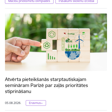
Mācību priekšmetu olimpiādes
Pasākumi skolēnu izcilībai
Atvērta pieteikšanās starptautiskajam
semināram Parīzē par zaļās prioritātes
stiprināšanu
05.08.2026.
Erasmus+