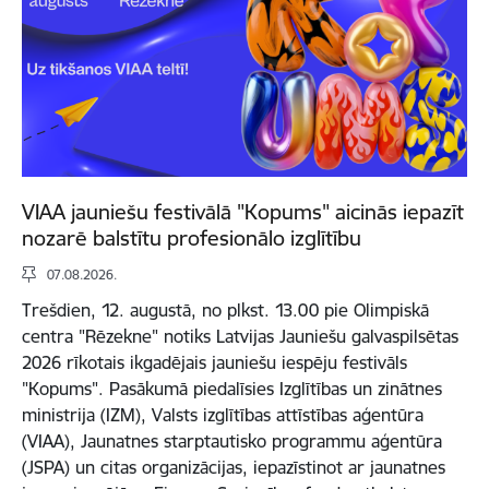
VIAA jauniešu festivālā "Kopums" aicinās iepazīt
nozarē balstītu profesionālo izglītību
07.08.2026.
Trešdien, 12. augustā, no plkst. 13.00 pie Olimpiskā
centra "Rēzekne" notiks Latvijas Jauniešu galvaspilsētas
2026 rīkotais ikgadējais jauniešu iespēju festivāls
"Kopums". Pasākumā piedalīsies Izglītības un zinātnes
ministrija (IZM), Valsts izglītības attīstības aģentūra
(VIAA), Jaunatnes starptautisko programmu aģentūra
(JSPA) un citas organizācijas, iepazīstinot ar jaunatnes