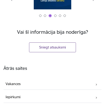
Vai šī informācija bija noderīga?
Sniegt atsauksmi
Kājene
Ātrās saites
Vakances
Iepirkumi