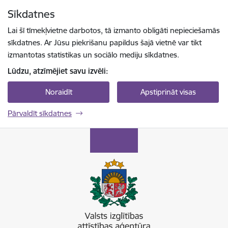
Pāriet uz lapas saturu
Sīkdatnes
Spied
lai meklētu
Enter
Lai šī tīmekļvietne darbotos, tā izmanto obligāti nepieciešamās
sīkdatnes. Ar Jūsu piekrišanu papildus šajā vietnē var tikt
izmantotas statistikas un sociālo mediju sīkdatnes.
Lūdzu, atzīmējiet savu izvēli:
Noraidīt
Apstiprināt visas
Pārvaldīt sīkdatnes
Valsts izglītības attīstības aģentūra