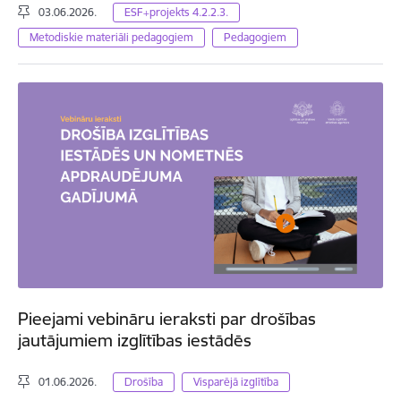
03.06.2026.
ESF+projekts 4.2.2.3.
Metodiskie materiāli pedagogiem
Pedagogiem
Pieejami vebināru ieraksti par drošības
jautājumiem izglītības iestādēs
01.06.2026.
Drošība
Visparējā izglītība