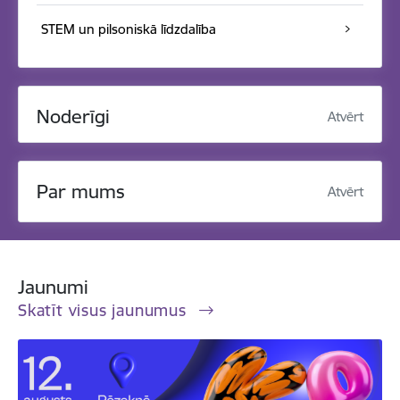
STEM un pilsoniskā līdzdalība
Noderīgi
Atvērt
Par mums
Atvērt
Jaunumi
Skatīt visus jaunumus