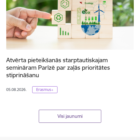
Atvērta pieteikšanās starptautiskajam
semināram Parīzē par zaļās prioritātes
stiprināšanu
05.08.2026.
Erasmus+
Visi jaunumi