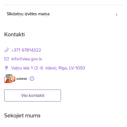
Sīkdatņu izvēles maiņa
Kontakti
+371 67814322
E-pasts:
info@viaa.gov.lv
Vaļņu iela 1 (3.-6. stāvs), Rīga, LV-1050
Visi kontakti
Sekojiet mums