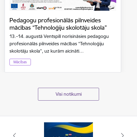
Pedagogu profesionālās pilnveides
mācības “Tehnoloģiju skolotāju skola”
13.–14. augustā Ventspilī norisināsies pedagogu
profesionālās pilnveides mācības “Tehnoloģiju
skolotāju skola”, uz kurām aicināti…
Mācības
Visi notikumi