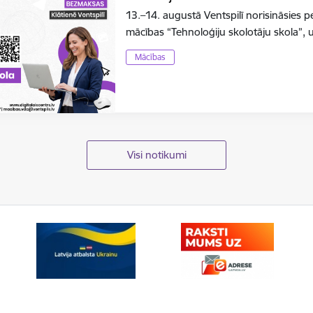
13.–14. augustā Ventspilī norisināsies 
mācības “Tehnoloģiju skolotāju skola”, 
Mācības
Visi notikumi