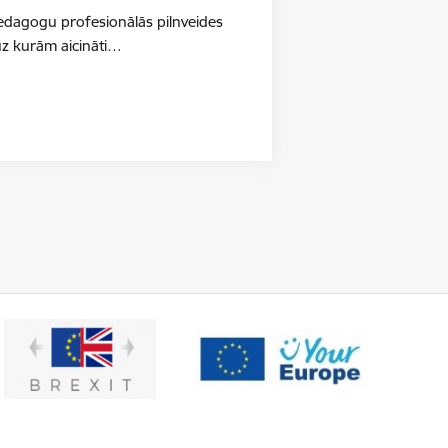
pedagogu profesionālās pilnveides
uz kurām aicināti…