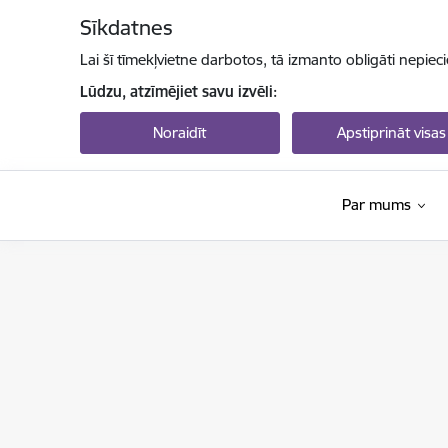
Pāriet uz lapas saturu
Sīkdatnes
Lai šī tīmekļvietne darbotos, tā izmanto obligāti nepiec
Lūdzu, atzīmējiet savu izvēli:
Noraidīt
Apstiprināt visas
Par mums
Valsts izglītības attīstības aģentūra