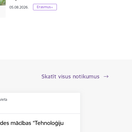
Erasmus+
05.08.2026.
Skatīt visus notikumus
vieta
ides mācības “Tehnoloģiju