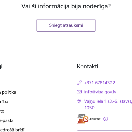
Vai šī informācija bija noderīga?
Sniegt atsauksmi
i
Kontakti
t
+371 67814322
E-pasts:
info@viaa.gov.lv
 politika
Vaļņu iela 1 (3.-6. stāvs)
mība
1050
te
e-pastā
nedrošā brīdī