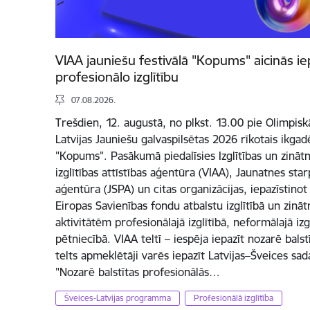
VIAA jauniešu festivālā "Kopums" aicinās ie
profesionālo izglītību
07.08.2026.
Trešdien, 12. augustā, no plkst. 13.00 pie Olimpis
Latvijas Jauniešu galvaspilsētas 2026 rīkotais ikgadē
"Kopums". Pasākumā piedalīsies Izglītības un zinātne
izglītības attīstības aģentūra (VIAA), Jaunatnes s
aģentūra (JSPA) un citas organizācijas, iepazīstino
Eiropas Savienības fondu atbalstu izglītībā un zinā
aktivitātēm profesionālajā izglītībā, neformālajā izg
pētniecībā. VIAA teltī – iespēja iepazīt nozarē balst
telts apmeklētāji varēs iepazīt Latvijas–Šveices s
"Nozarē balstītas profesionālās…
Šveices-Latvijas programma
Profesionālā izglītība