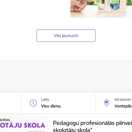
Visi jaunumi
Laiks
Atrašanās 
Visu dienu
Ventspils
Pedagogu profesionālās pilnve
skolotāju skola”