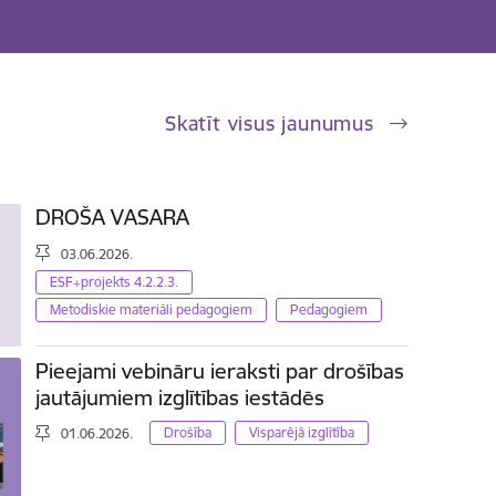
Skatīt visus jaunumus
DROŠA VASARA
03.06.2026.
ESF+projekts 4.2.2.3.
Metodiskie materiāli pedagogiem
Pedagogiem
Pieejami vebināru ieraksti par drošības
jautājumiem izglītības iestādēs
Drošība
Visparējā izglītība
01.06.2026.