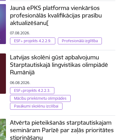
Jaunā ePKS platforma vienkāršos
profesionālās kvalifikācijas prasību
aktualizēšanu[
07.08.2026.
ESF+ projekts 4.2.2.9.
Profesionālā izglītība
Latvijas skolēni gūst apbalvojumu
Starptautiskajā lingvistikas olimpiādē
Rumānijā
06.08.2026.
ESF+projekts 4.2.2.3.
Mācību priekšmetu olimpiādes
Pasākumi skolēnu izcilībai
Atvērta pieteikšanās starptautiskajam
semināram Parīzē par zaļās prioritātes
stiprināšanu