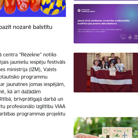
pazīt nozarē balstītu
kā centra "Rēzekne" notiks
jais jauniešu iespēju festivāls
s ministrija (IZM), Valsts
tarptautisko programmu
t ar jaunatnes jomas iespējām,
tnē, kā arī dažādām
lītībā, brīvprātīgajā darbā un
ītu profesionālo izglītību VIAA
adarbības programmas projektu