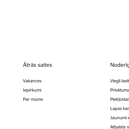
Kājene
Ātrās saites
Noderīg
Vakances
Viegli lasī
Iepirkumi
Privātuma
Par mums
Piekļūsta
Lapas kar
Jaunumi 
Atbalsts 