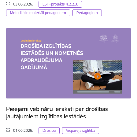
03.06.2026.
ESF+projekts 4.2.2.3.
Metodiskie materiāli pedagogiem
Pedagogiem
Pieejami vebināru ieraksti par drošības
jautājumiem izglītības iestādēs
01.06.2026.
Drošība
Visparējā izglītība