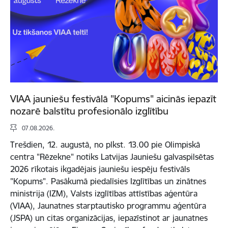
VIAA jauniešu festivālā "Kopums" aicinās iepazīt
nozarē balstītu profesionālo izglītību
07.08.2026.
Trešdien, 12. augustā, no plkst. 13.00 pie Olimpiskā
centra "Rēzekne" notiks Latvijas Jauniešu galvaspilsētas
2026 rīkotais ikgadējais jauniešu iespēju festivāls
"Kopums". Pasākumā piedalīsies Izglītības un zinātnes
ministrija (IZM), Valsts izglītības attīstības aģentūra
(VIAA), Jaunatnes starptautisko programmu aģentūra
(JSPA) un citas organizācijas, iepazīstinot ar jaunatnes