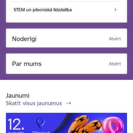
STEM un pilsoniskā līdzdalība
Noderīgi
Atvērt
Par mums
Atvērt
Jaunumi
Skatīt visus jaunumus