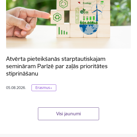
Atvērta pieteikšanās starptautiskajam
semināram Parīzē par zaļās prioritātes
stiprināšanu
05.08.2026.
Erasmus+
Visi jaunumi