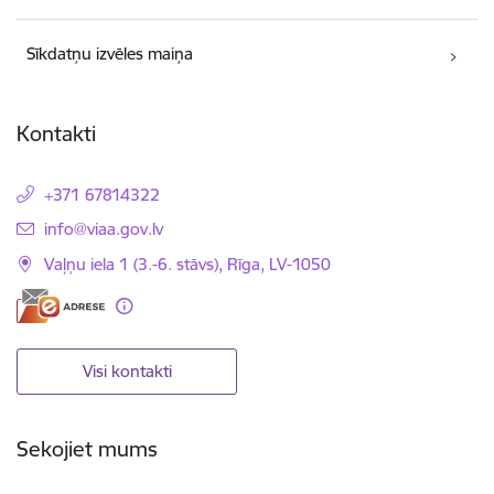
Sīkdatņu izvēles maiņa
Kontakti
+371 67814322
E-pasts:
info@viaa.gov.lv
Vaļņu iela 1 (3.-6. stāvs), Rīga, LV-1050
Visi kontakti
Sekojiet mums