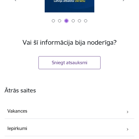
Vai šī informācija bija noderīga?
Sniegt atsauksmi
Kājene
Ātrās saites
Vakances
Iepirkumi