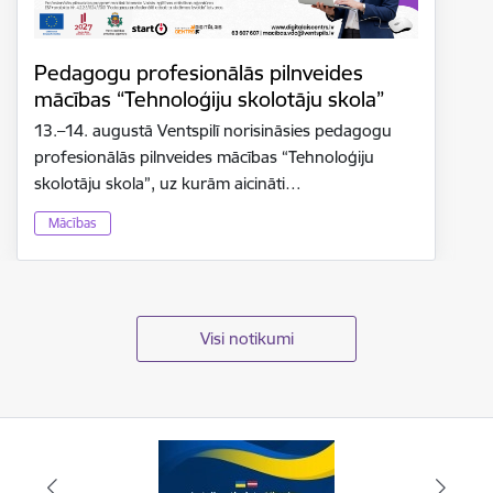
Pedagogu profesionālās pilnveides
mācības “Tehnoloģiju skolotāju skola”
13.–14. augustā Ventspilī norisināsies pedagogu
profesionālās pilnveides mācības “Tehnoloģiju
skolotāju skola”, uz kurām aicināti…
Mācības
Visi notikumi