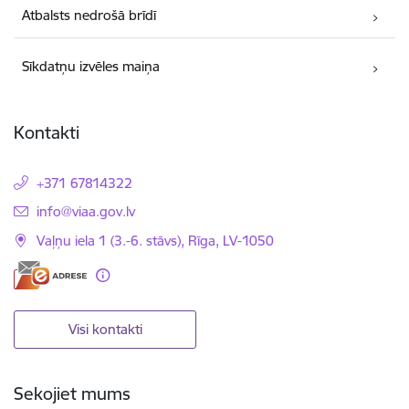
Atbalsts nedrošā brīdī
Sīkdatņu izvēles maiņa
Kontakti
+371 67814322
E-pasts:
info@viaa.gov.lv
Vaļņu iela 1 (3.-6. stāvs), Rīga, LV-1050
Visi kontakti
Sekojiet mums