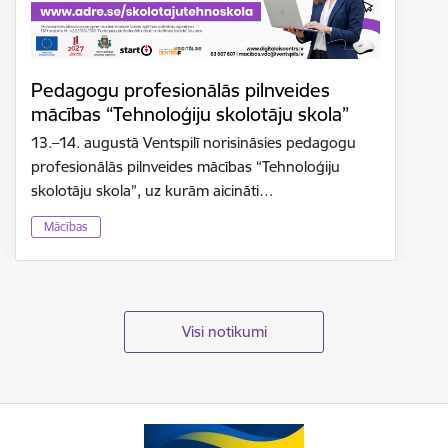
Pedagogu profesionālās pilnveides
mācības “Tehnoloģiju skolotāju skola”
13.–14. augustā Ventspilī norisināsies pedagogu
profesionālās pilnveides mācības “Tehnoloģiju
skolotāju skola”, uz kurām aicināti…
Mācības
Visi notikumi