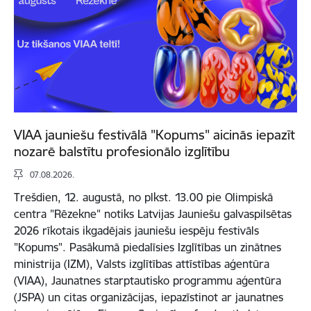
VIAA jauniešu festivālā "Kopums" aicinās iepazīt
nozarē balstītu profesionālo izglītību
07.08.2026.
Trešdien, 12. augustā, no plkst. 13.00 pie Olimpiskā
centra "Rēzekne" notiks Latvijas Jauniešu galvaspilsētas
2026 rīkotais ikgadējais jauniešu iespēju festivāls
"Kopums". Pasākumā piedalīsies Izglītības un zinātnes
ministrija (IZM), Valsts izglītības attīstības aģentūra
(VIAA), Jaunatnes starptautisko programmu aģentūra
(JSPA) un citas organizācijas, iepazīstinot ar jaunatnes