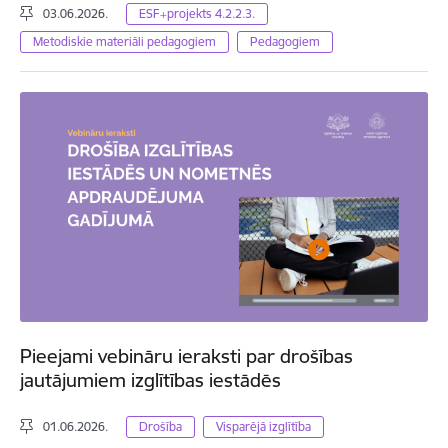
03.06.2026.
ESF+projekts 4.2.2.3.
Metodiskie materiāli pedagogiem
Pedagogiem
Pieejami vebināru ieraksti par drošības
jautājumiem izglītības iestādēs
01.06.2026.
Drošība
Visparējā izglītība