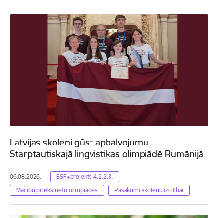
Latvijas skolēni gūst apbalvojumu
Starptautiskajā lingvistikas olimpiādē Rumānijā
06.08.2026.
ESF+projekts 4.2.2.3.
Mācību priekšmetu olimpiādes
Pasākumi skolēnu izcilībai