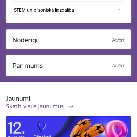
STEM un pilsoniskā līdzdalība
Noderīgi
Atvērt
Par mums
Atvērt
Jaunumi
Skatīt visus jaunumus