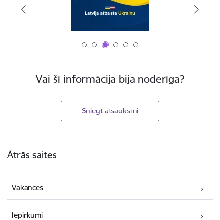
Vai šī informācija bija noderīga?
Sniegt atsauksmi
Kājene
Ātrās saites
Vakances
Iepirkumi