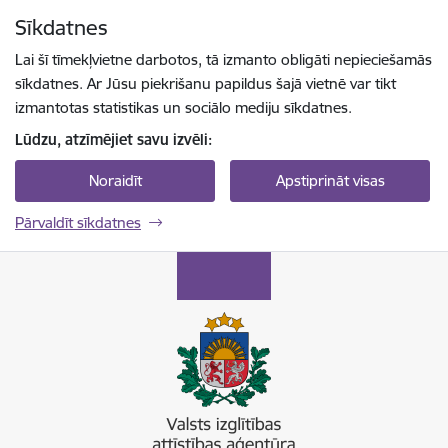
Pāriet uz lapas saturu
Sīkdatnes
Spied
lai meklētu
Enter
Lai šī tīmekļvietne darbotos, tā izmanto obligāti nepieciešamās
sīkdatnes. Ar Jūsu piekrišanu papildus šajā vietnē var tikt
izmantotas statistikas un sociālo mediju sīkdatnes.
Lūdzu, atzīmējiet savu izvēli:
Noraidīt
Apstiprināt visas
Pārvaldīt sīkdatnes
Valsts izglītības attīstības aģentūra