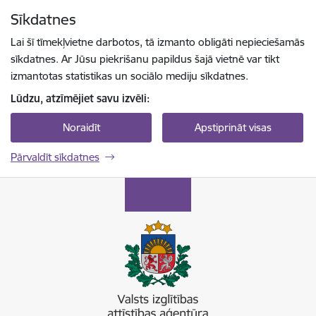
Pāriet uz lapas saturu
Sīkdatnes
Spied
lai meklētu
Enter
Lai šī tīmekļvietne darbotos, tā izmanto obligāti nepieciešamās
sīkdatnes. Ar Jūsu piekrišanu papildus šajā vietnē var tikt
izmantotas statistikas un sociālo mediju sīkdatnes.
Lūdzu, atzīmējiet savu izvēli:
Noraidīt
Apstiprināt visas
Pārvaldīt sīkdatnes
Valsts izglītības attīstības aģentūra