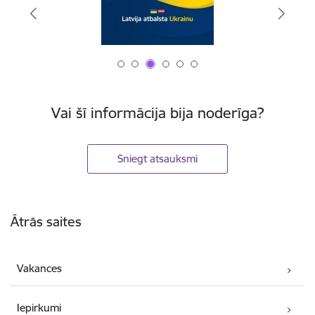
Vai šī informācija bija noderīga?
Sniegt atsauksmi
Kājene
Ātrās saites
Vakances
Iepirkumi