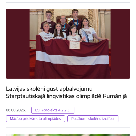
Latvijas skolēni gūst apbalvojumu
Starptautiskajā lingvistikas olimpiādē Rumānijā
06.08.2026.
ESF+projekts 4.2.2.3.
Mācību priekšmetu olimpiādes
Pasākumi skolēnu izcilībai