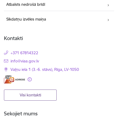
Atbalsts nedrošā brīdī
Sīkdatņu izvēles maiņa
Kontakti
+371 67814322
E-pasts:
info@viaa.gov.lv
Vaļņu iela 1 (3.-6. stāvs), Rīga, LV-1050
Visi kontakti
Sekojiet mums