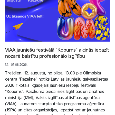
VIAA jauniešu festivālā "Kopums" aicinās iepazīt
nozarē balstītu profesionālo izglītību
07.08.2026.
Trešdien, 12. augustā, no plkst. 13.00 pie Olimpiskā
centra "Rēzekne" notiks Latvijas Jauniešu galvaspilsētas
2026 rīkotais ikgadējais jauniešu iespēju festivāls
"Kopums". Pasākumā piedalīsies Izglītības un zinātnes
ministrija (IZM), Valsts izglītības attīstības aģentūra
(VIAA), Jaunatnes starptautisko programmu aģentūra
(JSPA) un citas organizācijas, iepazīstinot ar jaunatnes