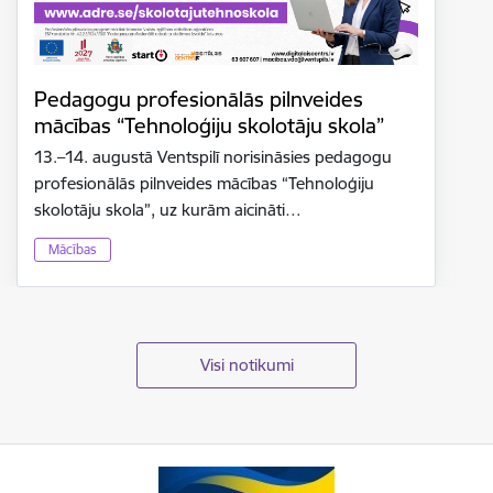
Pedagogu profesionālās pilnveides
mācības “Tehnoloģiju skolotāju skola”
13.–14. augustā Ventspilī norisināsies pedagogu
profesionālās pilnveides mācības “Tehnoloģiju
skolotāju skola”, uz kurām aicināti…
Mācības
Visi notikumi