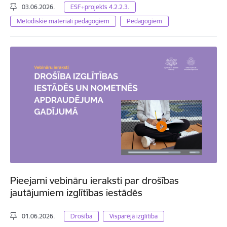
03.06.2026.
ESF+projekts 4.2.2.3.
Metodiskie materiāli pedagogiem
Pedagogiem
Pieejami vebināru ieraksti par drošības
jautājumiem izglītības iestādēs
01.06.2026.
Drošība
Visparējā izglītība