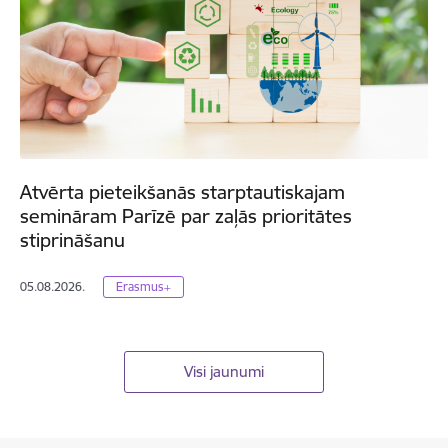
Atvērta pieteikšanās starptautiskajam
semināram Parīzē par zaļās prioritātes
stiprināšanu
05.08.2026.
Erasmus+
Visi jaunumi