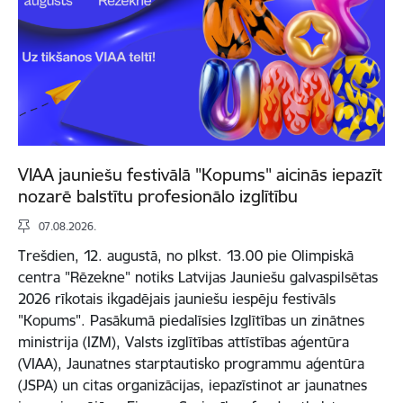
VIAA jauniešu festivālā "Kopums" aicinās iepazīt
nozarē balstītu profesionālo izglītību
07.08.2026.
Trešdien, 12. augustā, no plkst. 13.00 pie Olimpiskā
centra "Rēzekne" notiks Latvijas Jauniešu galvaspilsētas
2026 rīkotais ikgadējais jauniešu iespēju festivāls
"Kopums". Pasākumā piedalīsies Izglītības un zinātnes
ministrija (IZM), Valsts izglītības attīstības aģentūra
(VIAA), Jaunatnes starptautisko programmu aģentūra
(JSPA) un citas organizācijas, iepazīstinot ar jaunatnes