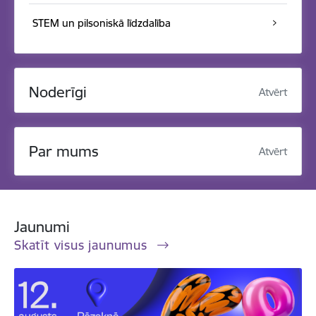
STEM un pilsoniskā līdzdalība
Noderīgi
Atvērt
Par mums
Atvērt
Jaunumi
Skatīt visus jaunumus