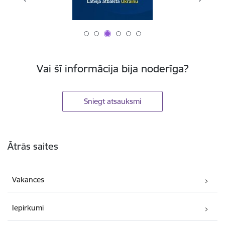
Vai šī informācija bija noderīga?
Sniegt atsauksmi
Kājene
Ātrās saites
Vakances
Iepirkumi