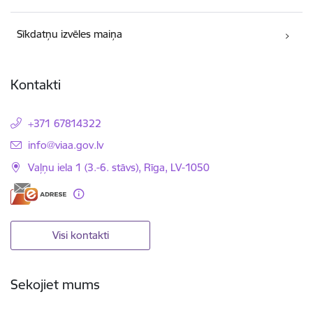
Sīkdatņu izvēles maiņa
Kontakti
+371 67814322
E-pasts:
info@viaa.gov.lv
Vaļņu iela 1 (3.-6. stāvs), Rīga, LV-1050
Visi kontakti
Sekojiet mums