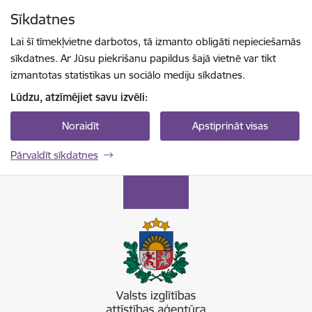
Pāriet uz lapas saturu
Sīkdatnes
Spied
lai meklētu
Enter
Lai šī tīmekļvietne darbotos, tā izmanto obligāti nepieciešamās
sīkdatnes. Ar Jūsu piekrišanu papildus šajā vietnē var tikt
izmantotas statistikas un sociālo mediju sīkdatnes.
Lūdzu, atzīmējiet savu izvēli:
Noraidīt
Apstiprināt visas
Pārvaldīt sīkdatnes
Valsts izglītības attīstības aģentūra