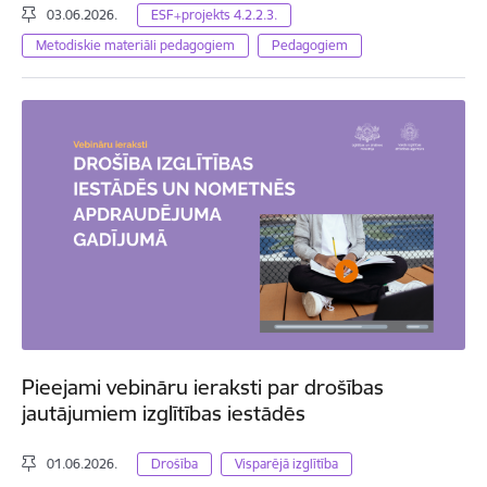
03.06.2026.
ESF+projekts 4.2.2.3.
Metodiskie materiāli pedagogiem
Pedagogiem
Pieejami vebināru ieraksti par drošības
jautājumiem izglītības iestādēs
01.06.2026.
Drošība
Visparējā izglītība