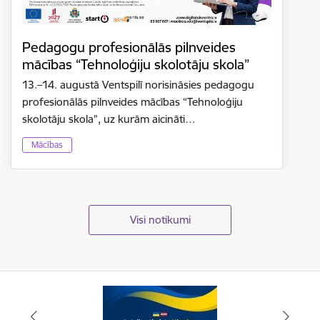
Pedagogu profesionālās pilnveides
mācības “Tehnoloģiju skolotāju skola”
13.–14. augustā Ventspilī norisināsies pedagogu
profesionālās pilnveides mācības “Tehnoloģiju
skolotāju skola”, uz kurām aicināti…
Mācības
Visi notikumi