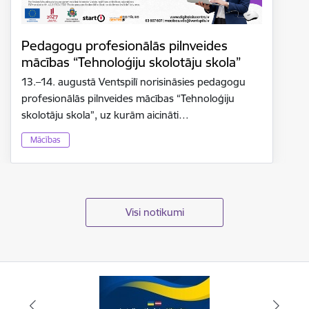
Pedagogu profesionālās pilnveides
mācības “Tehnoloģiju skolotāju skola”
13.–14. augustā Ventspilī norisināsies pedagogu
profesionālās pilnveides mācības “Tehnoloģiju
skolotāju skola”, uz kurām aicināti…
Mācības
Visi notikumi