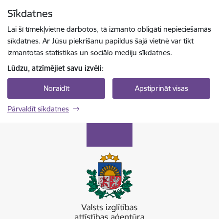
Pāriet uz lapas saturu
Sīkdatnes
Spied
lai meklētu
Enter
Lai šī tīmekļvietne darbotos, tā izmanto obligāti nepieciešamās
sīkdatnes. Ar Jūsu piekrišanu papildus šajā vietnē var tikt
izmantotas statistikas un sociālo mediju sīkdatnes.
Lūdzu, atzīmējiet savu izvēli:
Noraidīt
Apstiprināt visas
Pārvaldīt sīkdatnes
Valsts izglītības attīstības aģentūra