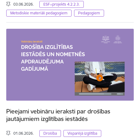
03.06.2026.
ESF+projekts 4.2.2.3.
Metodiskie materiāli pedagogiem
Pedagogiem
Pieejami vebināru ieraksti par drošības
jautājumiem izglītības iestādēs
01.06.2026.
Drošība
Visparējā izglītība