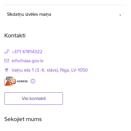
Sīkdatņu izvēles maiņa
Kontakti
+371 67814322
E-pasts:
info@viaa.gov.lv
Vaļņu iela 1 (3.-6. stāvs), Rīga, LV-1050
Visi kontakti
Sekojiet mums