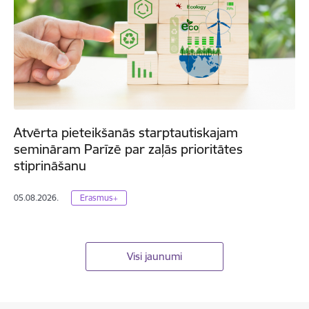
Atvērta pieteikšanās starptautiskajam
semināram Parīzē par zaļās prioritātes
stiprināšanu
05.08.2026.
Erasmus+
Visi jaunumi