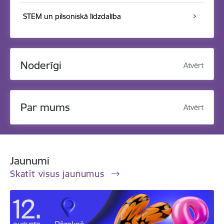
STEM un pilsoniskā līdzdalība
Noderīgi
Atvērt
Par mums
Atvērt
Jaunumi
Skatīt visus jaunumus