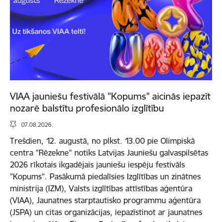
VIAA jauniešu festivālā "Kopums" aicinās iepazīt
nozarē balstītu profesionālo izglītību
07.08.2026.
Trešdien, 12. augustā, no plkst. 13.00 pie Olimpiskā
centra "Rēzekne" notiks Latvijas Jauniešu galvaspilsētas
2026 rīkotais ikgadējais jauniešu iespēju festivāls
"Kopums". Pasākumā piedalīsies Izglītības un zinātnes
ministrija (IZM), Valsts izglītības attīstības aģentūra
(VIAA), Jaunatnes starptautisko programmu aģentūra
(JSPA) un citas organizācijas, iepazīstinot ar jaunatnes