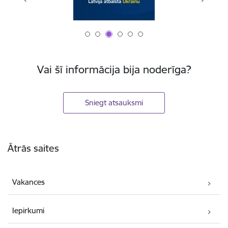
Vai šī informācija bija noderīga?
Sniegt atsauksmi
Kājene
Ātrās saites
Vakances
Iepirkumi